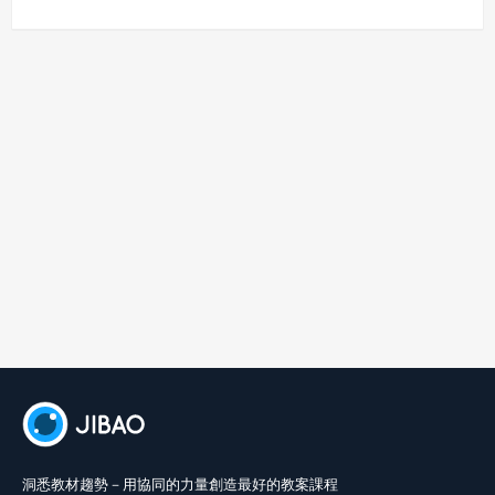
償或賠償。
七、合意管轄
雙方合意專以臺灣臺北地方法院為第一審管轄法
院。
洞悉教材趨勢－用協同的力量創造最好的教案課程