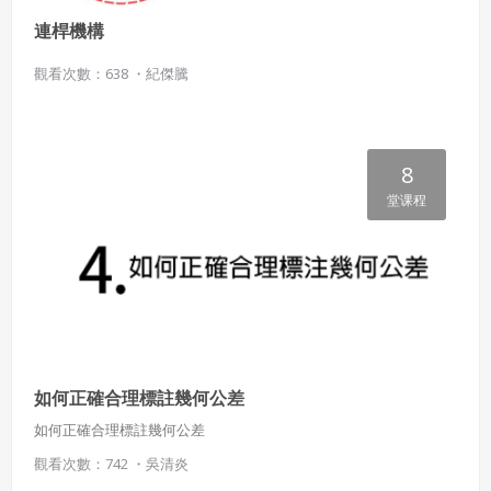
連桿機構
四、會員授權
想起密碼了嗎？點擊
立刻登入
會員享有其創作之衍生著作的著作權，但會員同意吉寶系統
觀看次數：638 ・
紀傑騰
公司得於該著作權存續期間內無償使用，包括再授權之權
利。
本條約定不因本合約終止而失效。
8
五、聲明保證
堂课程
會員聲明並保證會員於使用本系統時創作、上傳或張貼的著
作物，會員享有所有權或經合法授權。
如會員違反前項約定致吉寶系統公司遭追訴、請求或求償
者，吉寶系統公司應立即通知會員，必要時本系統得移除爭
議內容。會員應協助相關程序並負擔吉寶系統公司因此所生
支出（包括律師費用）、損害及損失。
六、終止
如何正確合理標註幾何公差
會員違反本合約或本系統任一規定者，吉寶系統公司得終止
如何正確合理標註幾何公差
本合約。
觀看次數：742 ・
吳清炎
本合約終止後，會員不得對吉寶系統公司主張任何費用、補