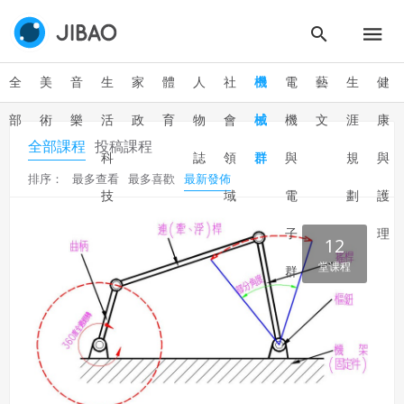
使用 Google 帳號登入
一、定義條款
授權內容：係指吉寶系統有限公司（吉寶系統公司）所有或
經授權使用而置放於吉寶知識系統網站或系統內之著作物。
全
美
音
生
家
體
人
社
機
電
藝
生
健
衍生著作：係指就授權內容改作之創作。
部
術
樂
活
政
育
物
會
械
機
文
涯
康
二、會員規範
全部課程
投稿課程
會員同意遵守本系統之會員規範、著作權條款及隱私權政
科
誌
領
群
與
規
與
策。
排序：
最多查看
最多喜歡
最新發佈
已閱讀
使用條款
和
隱私政策
我同意上述會員條款
技
域
電
劃
護
違反前項約定者，本系統得終止會員資格。
同意上述條款，確定註冊
子
理
已經有註冊帳號了嗎？點擊
立刻登入
三、著作權授權
12
堂课程
會員得於本系統內使用授權內容，除經著作權人有標示採取
群
還沒有註冊帳號嗎？點擊
立刻註冊
創用CC授權或其他授權者，會員不得重製、轉載、散布或類
似方法流通授權內容。
本系統防盜拷措施或類似措施，會員不得予以破解、破壞或
以其他方法規避。
會員使用本系統之費用，由吉寶系統公司定之並按月收取。
吉寶系統公司得不定期公告與調整費用。