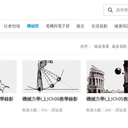
社會領域
機械群
電機與電子群
藝文
生涯規劃
健康與
排序：
最多查看
最多喜歡
使用 Facebook 帳號註冊
使用 Google 帳號註冊
緣會員有意願吉寶知識系統（本系統），經註冊本系統
教學錄影
機械力學(上)Ch06教學錄影
機械力學(上)Ch05
使用 Facebook 帳號登入
表示您同意會員合約：
觀看次數：154 ・
譚波麗
觀看次數：240 ・
譚波麗
使用 Google 帳號登入
一、定義條款
授權內容：係指吉寶系統有限公司（吉寶系統公司）所有或經授權