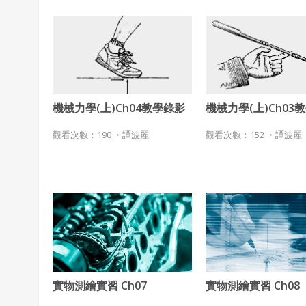
機械力學(上)Ch04教學錄影
機械力學(上)Ch03
觀看次數：190 ・
譚波麗
觀看次數：152 ・
譚波麗
實物測繪實習 Ch07
實物測繪實習 Ch08