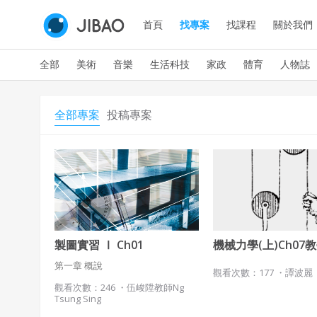
首頁
找專案
找課程
關於我們
全部
美術
音樂
生活科技
家政
體育
人物誌
全部專案
投稿專案
製圖實習 Ⅰ Ch01
機械力學(上)Ch07
第一章 概說
觀看次數：177 ・
譚波麗
觀看次數：246 ・
伍峻陞教師Ng
Tsung Sing