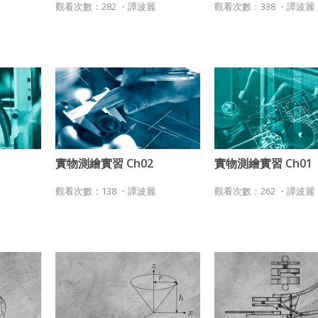
於該著作權存續期間內無償使用，包括再授權之權利。
觀看次數：282 ・
譚波麗
觀看次數：338 ・
譚波麗
本條約定不因本合約終止而失效。
五、聲明保證
會員聲明並保證會員於使用本系統時創作、上傳或張貼的著作物，
會員享有所有權或經合法授權。
如會員違反前項約定致吉寶系統公司遭追訴、請求或求償者，吉寶
系統公司應立即通知會員，必要時本系統得移除爭議內容。會員應
協助相關程序並負擔吉寶系統公司因此所生支出（包括律師費
用）、損害及損失。
實物測繪實習 Ch02
實物測繪實習 Ch01
六、終止
觀看次數：138 ・
譚波麗
觀看次數：262 ・
譚波麗
會員違反本合約或本系統任一規定者，吉寶系統公司得終止本合
約。
本合約終止後，會員不得對吉寶系統公司主張任何費用、補償或賠
償。
七、合意管轄
雙方合意專以臺灣臺北地方法院為第一審管轄法院。