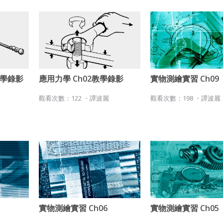
使用而置放於吉寶知識系統網站或系統內之著作物。
衍生著作：係指就授權內容改作之創作。
二、會員規範
會員同意遵守本系統之會員規範、著作權條款及隱私權政策。
違反前項約定者，本系統得終止會員資格。
已閱讀
使用條款
和
隱私政策
我同意上述會員條款
教學錄影
應用力學 Ch02教學錄影
實物測繪實習 Ch09
三、著作權授權
同意上述條款，確定註冊
觀看次數：122 ・
譚波麗
觀看次數：198 ・
譚波麗
已經有註冊帳號了嗎？點擊
立刻登入
會員得於本系統內使用授權內容，除經著作權人有標示採取創用CC
授權或其他授權者，會員不得重製、轉載、散布或類似方法流通授
還沒有註冊帳號嗎？點擊
立刻註冊
權內容。
本系統防盜拷措施或類似措施，會員不得予以破解、破壞或以其他
方法規避。
會員使用本系統之費用，由吉寶系統公司定之並按月收取。吉寶系
統公司得不定期公告與調整費用。
四、會員授權
實物測繪實習 Ch06
實物測繪實習 Ch05
會員享有其創作之衍生著作的著作權，但會員同意吉寶系統公司得
想起密碼了嗎？點擊
立刻登入