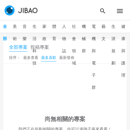
二、會員規範
會員同意遵守本系統之會員規範、著作權條款及隱私權政
全
美
音
生
家
體
人
社
機
電
藝
生
健
策。
已閱讀
使用條款
和
隱私政策
我同意上述會員條款
違反前項約定者，本系統得終止會員資格。
部
術
樂
活
政
育
物
會
械
機
文
涯
康
同意上述條款，確定註冊
全部專案
投稿專案
已經有註冊帳號了嗎？點擊
立刻登入
三、著作權授權
科
誌
領
群
與
規
與
排序：
最多查看
最多喜歡
最新發佈
會員得於本系統內使用授權內容，除經著作權人有標示採取
還沒有註冊帳號嗎？點擊
立刻註冊
技
域
電
劃
護
創用CC授權或其他授權者，會員不得重製、轉載、散布或類
似方法流通授權內容。
子
理
本系統防盜拷措施或類似措施，會員不得予以破解、破壞或
以其他方法規避。
群
會員使用本系統之費用，由吉寶系統公司定之並按月收取。
吉寶系統公司得不定期公告與調整費用。
四、會員授權
想起密碼了嗎？點擊
立刻登入
尚無相關的專案
會員享有其創作之衍生著作的著作權，但會員同意吉寶系統
公司得於該著作權存續期間內無償使用，包括再授權之權
我們正在規劃相關的專案，你可以過陣子再來看看！