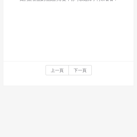
利。
本條約定不因本合約終止而失效。
五、聲明保證
會員聲明並保證會員於使用本系統時創作、上傳或張貼的著
作物，會員享有所有權或經合法授權。
如會員違反前項約定致吉寶系統公司遭追訴、請求或求償
者，吉寶系統公司應立即通知會員，必要時本系統得移除爭
議內容。會員應協助相關程序並負擔吉寶系統公司因此所生
支出（包括律師費用）、損害及損失。
上一頁
下一頁
六、終止
會員違反本合約或本系統任一規定者，吉寶系統公司得終止
本合約。
本合約終止後，會員不得對吉寶系統公司主張任何費用、補
償或賠償。
七、合意管轄
雙方合意專以臺灣臺北地方法院為第一審管轄法