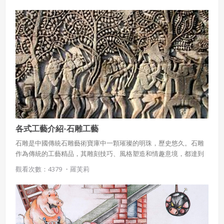
各式工藝介紹-石雕工藝
石雕是中國傳統石雕藝術寶庫中一顆璀璨的明珠，歷史悠久。石雕
作為傳統的工藝精品，其雕刻技巧、風格塑造和情趣意境，都達到
了前所未有的完美程度。石雕藝人在創作過程中遵循石材的自然特
觀看次數：4379 ・
羅芙莉
點，發揮藝術構思的獨創性，因材施藝，依色取巧。