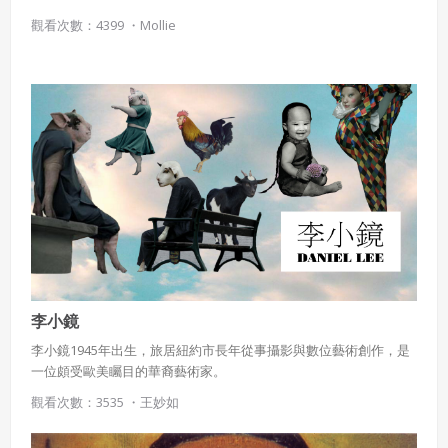
觀看次數：4399 ・
Mollie
李小鏡
李小鏡1945年出生，旅居紐約市長年從事攝影與數位藝術創作，是
一位頗受歐美矚目的華裔藝術家。
觀看次數：3535 ・
王妙如