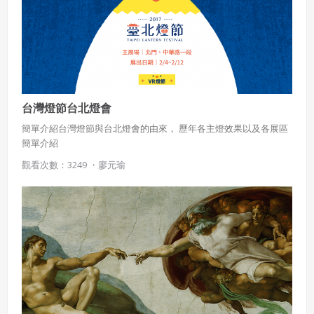
台灣燈節台北燈會
簡單介紹台灣燈節與台北燈會的由來， 歷年各主燈效果以及各展區
簡單介紹
觀看次數：3249 ・
廖元瑜