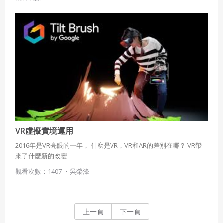
VR虛擬實境運用
2016年是VR亮眼的一年， 什麼是VR，VR和AR的差別在哪？ VR帶
來了什麼新的改變
觀看次數：1407 ・
吳榮浲
上一頁
下一頁