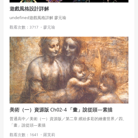
遊戲風格設計詳解
undefined遊戲風格詳解 廖元瑜
觀看次數：3717 ・
廖元瑜
美術（一）資源版 Ch02-4 「畫」說從頭—素描
普通高中／美術（一）資源版／第二章 繽紛多彩的繪畫世界／四、
「畫」說從頭—素描
觀看次數：1641 ・
羅芙莉