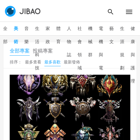
全
美
音
生
家
體
人
社
機
電
藝
生
健
部
術
樂
活
政
育
物
會
械
機
文
涯
康
全部專案
投稿專案
科
誌
領
群
與
規
與
排序：
最多查看
最多喜歡
最新發佈
技
域
電
劃
護
子
理
群