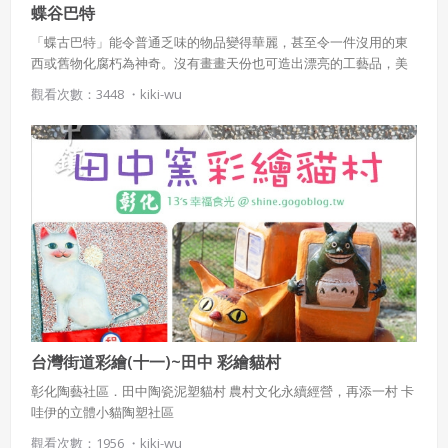
蝶谷巴特
「蝶古巴特」能令普通乏味的物品變得華麗，甚至令一件沒用的東
西或舊物化腐朽為神奇。沒有畫畫天份也可造出漂亮的工藝品，美
觀和實用集於一身，因此深受大眾歡迎。
觀看次數：3448 ・
kiki-wu
台灣街道彩繪(十一)~田中 彩繪貓村
彰化陶藝社區．田中陶瓷泥塑貓村 農村文化永續經營，再添一村 卡
哇伊的立體小貓陶塑社區
觀看次數：1956 ・
kiki-wu