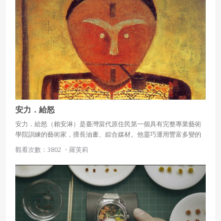
安力．給怒
安力．給怒（賴安淋）是臺灣當代原住民第一個具有完整專業藝術
學院訓練的藝術家，擅長油畫、綜合媒材。他靈巧運用豐富多變的
圖騰、人像串連起族群文化特色，強調愛與捨己的重要性，反映人
觀看次數：3802 ・
羅芙莉
生，在色彩鮮明的畫作上，帶出泰雅族人文化的特色性。