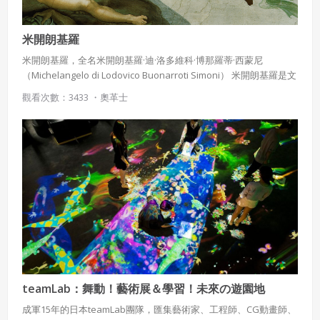
米開朗基羅
米開朗基羅，全名米開朗基羅·迪·洛多維科·博那羅蒂·西蒙尼
（Michelangelo di Lodovico Buonarroti Simoni） 米開朗基羅是文
藝復興時期傑出的雕塑家、建築師、畫家和詩人，與李奧納多·達文
觀看次數：3433 ・
奧革士
西和拉斐爾並稱「文藝復興藝術三傑」 以人物「健美」著稱，即使
女性的身體也描畫的肌肉健壯。
teamLab：舞動！藝術展＆學習！未來の遊園地
成軍15年的日本teamLab團隊，匯集藝術家、工程師、CG動畫師、