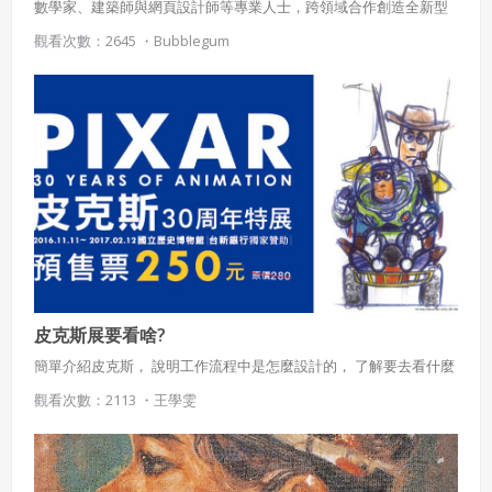
數學家、建築師與網頁設計師等專業人士，跨領域合作創造全新型
態的數位藝術。 自2001年成立至今，於日本、歐洲、美國、泰國、
觀看次數：2645 ・
Bubblegum
新加坡等地巡展。2015年teamLab於東京展出的《teamLab:
Dance! Art Museum, Learn & Play! Future Park》，吸引將近50萬
使用 Facebook 帳號註冊
人次觀展，屢獲國際肯定，同年於米蘭世博會日本館展出之作品更
獲得「BEST PRESENTATION」獎。本次teamLab帶來超人氣的藝術
創作以及能夠體驗共創樂趣的作品，以《舞動！藝術展 (Dance! Art
使用 Google 帳號註冊
Exhibition)》及《學習！未來の遊園地 (Learn & Play! Future
Park)》兩大展覽主題，邀請觀眾走進絢麗的數位遊樂園。
緣會員有意願吉寶知識系統（本系統），經註冊本
使用 Facebook 帳號登入
系統表示您同意會員合約：
使用 Google 帳號登入
一、定義條款
授權內容：係指吉寶系統有限公司（吉寶系統公司）所有或
經授權使用而置放於吉寶知識系統網站或系統內之著作物。
皮克斯展要看啥?
衍生著作：係指就授權內容改作之創作。
簡單介紹皮克斯， 說明工作流程中是怎麼設計的， 了解要去看什麼
二、會員規範
觀看次數：2113 ・
王學雯
會員同意遵守本系統之會員規範、著作權條款及隱私權政
策。
已閱讀
使用條款
和
隱私政策
我同意上述會員條款
違反前項約定者，本系統得終止會員資格。