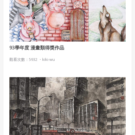
93學年度 漫畫類得獎作品
觀看次數：5932 ・
kiki-wu