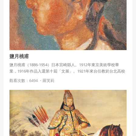
同意上述條款，確定註冊
已經有註冊帳號了嗎？點擊
立刻登入
三、著作權授權
會員得於本系統內使用授權內容，除經著作權人有標示採取
還沒有註冊帳號嗎？點擊
立刻註冊
創用CC授權或其他授權者，會員不得重製、轉載、散布或類
似方法流通授權內容。
本系統防盜拷措施或類似措施，會員不得予以破解、破壞或
以其他方法規避。
鹽月桃甫
會員使用本系統之費用，由吉寶系統公司定之並按月收取。
吉寶系統公司得不定期公告與調整費用。
鹽月桃甫（1886-1954）日本宮崎縣人。1912年東京美術學校畢
業，1916年作品入選第十屆「文展」。1921年來台任教於台北高校
四、會員授權
及台中一中，1926年與石川欽一郎、鄉原古統、及木下靜涯一起建
觀看次數：6494 ・
羅芙莉
想起密碼了嗎？點擊
立刻登入
議總督籌創「台展」，並擔任台展十年和府展六年之主要評審，對
會員享有其創作之衍生著作的著作權，但會員同意吉寶系統
台灣美術之推展貢獻卓著。作品筆觸線條流利活潑、色彩表現有野
公司得於該著作權存續期間內無償使用，包括再授權之權
獸派的熱力，喜歡以台灣原始藝術之野性美及生命力為題材。1953
利。
年因心臟瓣膜症急逝。被譽為「野獸派鬼才桃甫」，有東方高更之
本條約定不因本合約終止而失效。
稱。
五、聲明保證
會員聲明並保證會員於使用本系統時創作、上傳或張貼的著