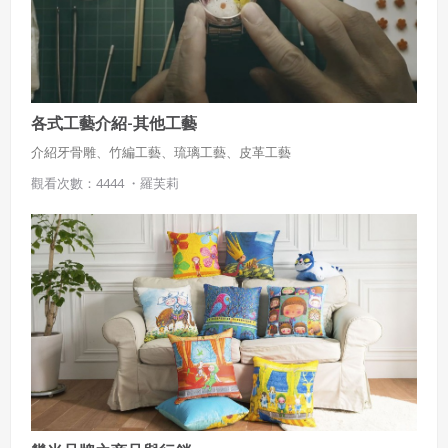
各式工藝介紹-其他工藝
介紹牙骨雕、竹編工藝、琉璃工藝、皮革工藝
觀看次數：4444 ・
羅芙莉