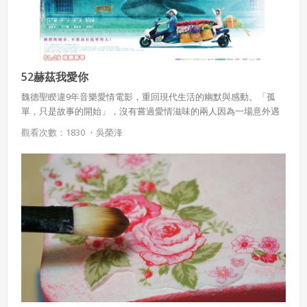
52赫茲我愛你
魏德聖睽違9年音樂愛情電影，重回現代生活的幽默與感動。「孤
單，只是故事的開始」，沒有嘗過愛情滋味的兩人因為一場意外遇
上了，這對攜手相伴十年的情侶，他們的愛情旋律卻似乎隨柴米油
觀看次數：1830 ・
吳榮浲
鹽而逐漸消逝。