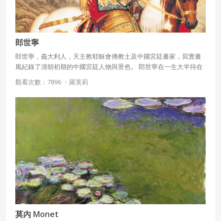
作物，會員享有所有權或經合法授權。
如會員違反前項約定致吉寶系統公司遭追訴、請求或求償
者，吉寶系統公司應立即通知會員，必要時本系統得移除爭
議內容。會員應協助相關程序並負擔吉寶系統公司因此所生
郎世寧
支出（包括律師費用）、損害及損失。
郎世寧，義大利人，天主教耶穌會傳教士及中國宮廷畫家，寫實畫
六、終止
風紀錄了清朝初期的中國宮廷人物與景色。 郎世寧在一生大半待在
中國，歷代康熙、雍正、乾隆三朝，計約有50餘年。他不僅為後世
觀看次數：7896 ・
羅芙莉
會員違反本合約或本系統任一規定者，吉寶系統公司得終止
留下大量珍貴的畫作，而且對中西文化交流有一定程度的貢獻。 宮
本合約。
廷畫作品融合中西繪畫藝術，不但表現出西方繪畫中的寫實、立
本合約終止後，會員不得對吉寶系統公司主張任何費用、補
體、注重線條和結構等特點，也表現出中國傳統繪畫的傳神與韻
償或賠償。
味，在數十年的探索中，致力於融合中西方繪畫技法於一體，創作
出獨特的畫風，儘管擁有一定的藝術價值，然而他的繪畫作品較為
七、合意管轄
重視技巧而非藝術的探索，因此不論在中國和西方均未被視為偉大
的作品。 另外他參與圓明園的規劃設計，其內部的建築、環境和式
雙方合意專以臺灣臺北地方法院為第一審管轄法
樣採用了西方藝術巴洛克式風格，而裝飾細節上則有具有東方中國
院。
的藝術神韻。他引進西方文藝復興時期開創的明暗寫實畫法，並改
用膠狀顏料在宣紙上作畫，也就是今日的膠彩畫作法。他曾試圖要
求康熙帝開辦學習用西方透視原理來繪畫的繪畫學校，但不被採
用，後來與中國學者年希堯一起出版了一本《視學》，是中國第一
部透視學專著。
莫內 Monet