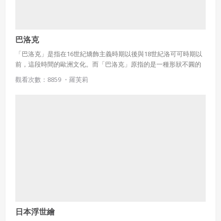
別象徵。
巴洛克
「巴洛克」是指在16世紀矯飾主義時期以後與18世紀洛可可時期以
前，這段時間的歐洲文化。而「巴洛克」原指的是一種形狀不圓的
珍珠，後來卻成為藝術上的用詞。著重在強烈感情的表現，而不像
觀看次數：8859 ・
羅芙莉
鼎盛期文藝復興以前那樣的嚴肅、含蓄。其風格趨向，多少也反映
了當時歐洲的動盪局勢、不安而豐裕的現實景象。
日本浮世繪