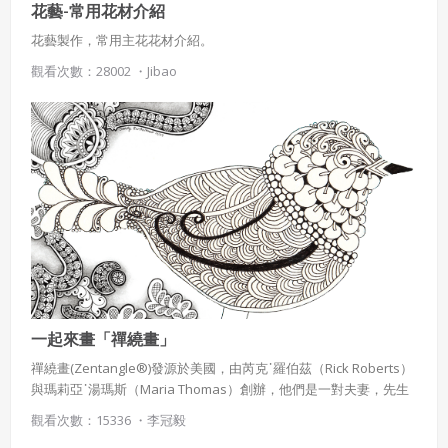
花藝-常用花材介紹
花藝製作，常用主花花材介紹。
觀看次數：28002 ・
Jibao
使用 Facebook 帳號註冊
使用 Google 帳號註冊
緣會員有意願吉寶知識系統（本系統），經註冊本
使用 Facebook 帳號登入
系統表示您同意會員合約：
使用 Google 帳號登入
一、定義條款
授權內容：係指吉寶系統有限公司（吉寶系統公司）所有或
一起來畫「禪繞畫」
經授權使用而置放於吉寶知識系統網站或系統內之著作物。
禪繞畫(Zentangle®)發源於美國，由芮克˙羅伯茲（Rick Roberts）
衍生著作：係指就授權內容改作之創作。
與瑪莉亞˙湯瑪斯（Maria Thomas）創辦，他們是一對夫妻，先生
曾經是僧侶的身份，妻子則是一名植物插圖藝術家兼書寫體藝術
二、會員規範
觀看次數：15336 ・
李冠毅
家，兩人一同發展這種具有心靈療癒力的創作方式。禪繞畫的重點