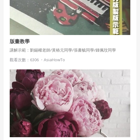
版畫教學
講解示範：劉錫權老師/黃樁元同學/張書毓同學/鍾佩玟同學
觀看次數：6306 ・
AsiaHowTo