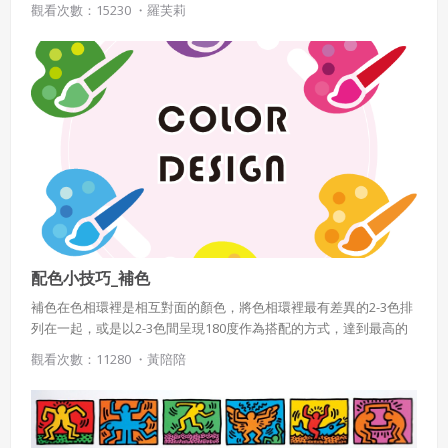
觀看次數：15230 ・
羅芙莉
生產，價格低廉，廣為大眾所接受，但其中大部分都是設計不良的
機械製品；對於講求精良設計手工藝自然首當其衝，飽受威脅。
故，普金認為只有回歸到哥德式藝術和建築才能治癒19世紀的詬
病。並強調手工藝，以及運用裝飾形式、質量時的重要性，認為好
的設計可以改造社會。
配色小技巧_補色
補色在色相環裡是相互對面的顏色，將色相環裡最有差異的2-3色排
列在一起，或是以2-3色間呈現180度作為搭配的方式，達到最高的
對比，給予鮮明且強烈的印象。
觀看次數：11280 ・
黃陪陪