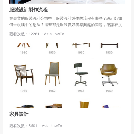
服裝設計製作流程
在專業的服裝設計公司中，服裝設計製作的流程有哪些？設計師如
何呈現腦中的想法？這些都是服裝愛好者感興趣的問題，感謝衣度
開發有限公司，讓AsiaHowTO的拍攝團隊進入服裝設計開法的現
觀看次數：12261 ・
AsiaHowTo
場，記錄下了寶貴的內容，對服裝設計感興趣的您一定不能錯過。
家具設計
觀看次數：5601 ・
AsiaHowTo