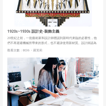
1920s~1930s 設計史-裝飾主義
20世紀之初，一批藝術家和設計師體認到新時代來臨的必要性，他
們不再迴避機械所帶來的形式，也不避諱使用新材質。設計師認為
既然現代化與工業化形式已經無法抵擋，與其規避它，還不如找尋
觀看次數：8036 ・
羅芙莉
新的風格，於是結合裝飾藝術與機械化的新美學誕生了。