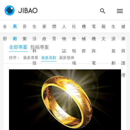
全
美
音
生
家
體
人
社
機
電
藝
生
健
部
術
樂
活
政
育
物
會
械
機
文
涯
康
全部專案
投稿專案
科
誌
領
群
與
規
與
排序：
最多查看
最多喜歡
最新發佈
技
域
電
劃
護
子
理
群