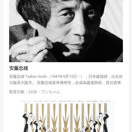
里安從小就能接觸美術，而宗教對蒙德里安來說更是他的啟發、轉
變風格的關鍵。
安藤忠雄
安藤忠雄 Tadao Ando（1941年9月13日－），日本建築師，出生於
大阪府大阪市。 安藤忠雄甚有傳奇性，在成為建築師前，曾任貨車
司機及職業拳手（成績：23戰13勝3敗7平手），其後在沒有經過正
觀看次數：5228 ・
ワンちゃん
統訓練下成為專業的建築師。 安藤忠雄在大阪府立城東工業高校畢
業後，前往世界各地旅行，並自學建築。