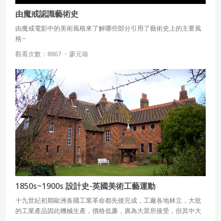
由魔戒認識藝術史
由魔戒電影中的美術風格來了解哪些部分引用了藝術史上的主要風
格~
觀看次數：8867 ・
廖元瑜
1850s~1900s 設計史-英國美術工藝運動
十九世紀初期歐洲各國工業革命都先後完成，工廠各地林立，大批
的工業產品因此機械生產，價格低廉，廣為大眾所接受，但其中大
部分都是設計不良的機械製品和維多利亞時期的繁瑣裝飾。因機械