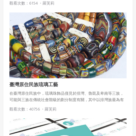
觀看次數：6154 ・
羅芙莉
1920年代，義大利從自由主義轉為法西斯主義。在法西斯政府的統
治下，貿易以國內軍事需求為中心，在30年代發展出造船、交通運
輸製造、化學工程等重大工業，為二次大戰後的工業打下良好的基
礎。戰敗國義大利受到美國大規模的經濟與工業技術援助，直接扶
植工業的發展。而美國的流線型與工業生產模式對義大利產生重大
的影響；設計風格取美國流線風格，將球莖狀美學加以修飾，創造
優美、典雅、獨特的雕塑感的產品風格。
臺灣原住民族琉璃工藝
在臺灣原住民族中，琉璃珠飾品僅見於排灣、魯凱及卑南等三族，
可能與三族在傳統社會階級的劃分制度有關，其中以排灣族最為有
名。現今排灣族人們已無法確知琉璃珠由來的年代及地點，僅知是
觀看次數：40756 ・
羅芙莉
祖先代代留傳下來。色彩豐富的大型管狀琉璃珠是其中最為珍貴
的，每顆不同的珠子都擁有不同的名字、性別與傳說，只有貴族家
族才能擁有，平日仔細收藏在古陶壺中，不輕易使用，只有在婚禮
或是重大祭典時才會取出配戴。