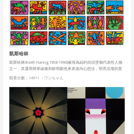
凱斯哈林
凱斯哈林(Keith Haring,1958-1990)被視為紐約街頭塗鴉代表性人物
之一，其運用簡單線條和鮮明顏色來表達內心想法，明亮活潑的普
普作品風格獨樹一格，具有高度辨識性，至今仍廣為人知。凱斯哈
觀看次數：14911 ・
ワンちゃん
林透過創作傳遞對世界的關懷、兒童福利的重視以及對喚起人們對
社會議題的關心。凱斯哈林畢生創作量驚人，特別在1980年代哈林
走入紐約地鐵，尋找廣告海報刊登板，並以白色粉筆勾勒簡單的粗
線條圖案，其產量一天最高可創作40件作品。