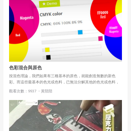
色彩混合與原色
按混色理論，我們如果有三種基本的原色，就能創造無數的新色
彩。而這些最基本的色光或色料，已無法分解其他的色光或色料，
這就是所謂的「色光三原色」或「色料三原色」。 而原色具備其條
觀看次數：9937 ・
黃陪陪
件為： 1.原色不能用物理的方法在分解出其他顏色。 2.其他顏色也
組混不出原色。