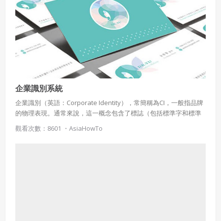
企業識別系統
企業識別（英語：Corporate Identity），常簡稱為CI，一般指品牌
的物理表現。通常來說，這一概念包含了標誌（包括標準字和標準
圖形）和一系列配套設計。一套企業識別系統（Corporate Identity
觀看次數：8601 ・
AsiaHowTo
System；CIS）通常有特定的指引，用以指導和管理相關的設計的
使用，如標準色、字體、頁面布局等一系列品牌識別設計，以保持
品牌形象的視覺連續性與穩定性。 很多公司有一套完整的企業識別
系統來規劃和設計所有的商品及相關領域。如麥當勞，為人所熟知
的「M」標誌與紅黃相間的搭配被廣泛地使用在其產品和廣告中。
很多公司會花費大筆資金在企業識別系統的建設方面，期望能設計
出與眾不同的識別，使它能更吸引目標群眾。 另外，企業形象
（corporate image）則是一家企業在大眾和員工面前所展現的形
象；尤指企業藉由公關活動所塑造出的形象，屬於非實體的企業識