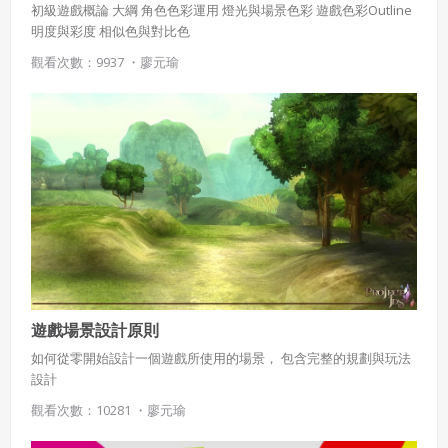
初級遊戲概論 大綱 角色色彩運用 燈光與場景色彩 遊戲色彩Outline
明度與彩度 相似色與對比色
觀看次數：9937 ・
廖元瑜
遊戲場景設計原則
如何從零開始設計一個遊戲所使用的場景， 包含完整的規劃與玩法
設計
觀看次數：10281 ・
廖元瑜