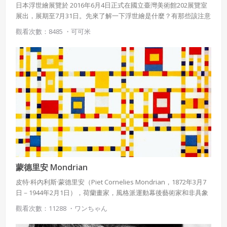
日本浮世繪展覽於 2016年6月4日正式在國立臺灣美術館202展覽室
展出，展期至7月31日。先來了解一下浮世繪是什麼？有那些該注意
的。
觀看次數：8485 ・
可可米
蒙德里安 Mondrian
皮特·科內利斯·蒙德里安（Piet Cornelies Mondrian，1872年3月7
日－1944年2月1日），荷蘭畫家，風格派運動幕後藝術家和非具象
繪畫的創始者之一，對後代的建築、設計等影響很大。自稱「新造
觀看次數：11288 ・
ワンちゃん
型主義」，又稱「幾何形體派」。 蒙德里安生於荷蘭中部的阿默斯
福特，父親是一位清教徒和熱衷美術的小學校長，環境條件使蒙德