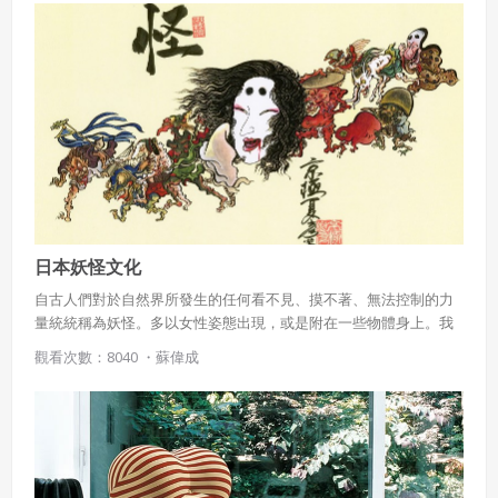
會員同意遵守本系統之會員規範、著作權條款及隱私權政
是在有規律以及一筆一畫構成圖樣的過程中，讓自己達成既放鬆又
策。
專注的狀態，並從中得到平靜。
已閱讀
使用條款
和
隱私政策
我同意上述會員條款
違反前項約定者，本系統得終止會員資格。
同意上述條款，確定註冊
已經有註冊帳號了嗎？點擊
立刻登入
三、著作權授權
會員得於本系統內使用授權內容，除經著作權人有標示採取
還沒有註冊帳號嗎？點擊
立刻註冊
創用CC授權或其他授權者，會員不得重製、轉載、散布或類
似方法流通授權內容。
本系統防盜拷措施或類似措施，會員不得予以破解、破壞或
以其他方法規避。
日本妖怪文化
會員使用本系統之費用，由吉寶系統公司定之並按月收取。
吉寶系統公司得不定期公告與調整費用。
自古人們對於自然界所發生的任何看不見、摸不著、無法控制的力
量統統稱為妖怪。多以女性姿態出現，或是附在一些物體身上。我
四、會員授權
們來看看有那些是在許多文學、繪畫、漫畫、動畫較常見的。
觀看次數：8040 ・
蘇偉成
想起密碼了嗎？點擊
立刻登入
會員享有其創作之衍生著作的著作權，但會員同意吉寶系統
公司得於該著作權存續期間內無償使用，包括再授權之權
利。
本條約定不因本合約終止而失效。