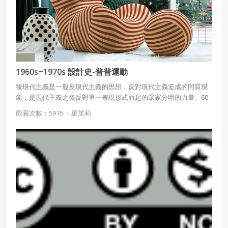
五、聲明保證
會員聲明並保證會員於使用本系統時創作、上傳或張貼的著
作物，會員享有所有權或經合法授權。
如會員違反前項約定致吉寶系統公司遭追訴、請求或求償
者，吉寶系統公司應立即通知會員，必要時本系統得移除爭
議內容。會員應協助相關程序並負擔吉寶系統公司因此所生
1960s~1970s 設計史-普普運動
支出（包括律師費用）、損害及損失。
後現代主義是一股反現代主義的思想，反對現代主義造成的同質現
六、終止
象，是現代主義之後反對單一表現形式而起的眾家分明的力量。60
年代，因為聚集了廣大的消費群眾、年輕的消費市場的崛起和經濟
會員違反本合約或本系統任一規定者，吉寶系統公司得終止
觀看次數：5915 ・
羅芙莉
及科技的樂觀主義，而發展出所謂的”通俗革命”(Pop Revolution)。
本合約。
新一輩的設計師企圖用一種更加具有情感表達的途徑，來展現新一
本合約終止後，會員不得對吉寶系統公司主張任何費用、補
代的民主精神。設計師的靈感來自趣味、變裝、異類、不恭敬、狂
償或賠償。
野、任意等，在流行音樂、平面廣告和服裝時尚的形式上表露無
遺。
七、合意管轄
雙方合意專以臺灣臺北地方法院為第一審管轄法
院。