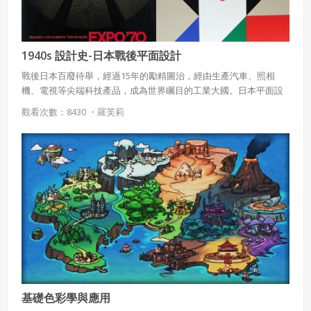
1940s 設計史-日本戰後平面設計
戰後日本百廢待舉，經過15年的勵精圖治，經由生產汽車、照相
機、電視等尖端科技產品，成為世界矚目的工業大國。日本平面設
計發展史的開始應從第二次世界大戰之後，設計師開始仿效美國，
觀看次數：8430 ・
羅芙莉
成立設計公司，強化兼具功能及理性的設計風格。
基礎色彩學與應用