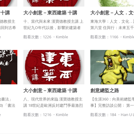
被開明派所接受。 但是
 十講
大小創意－東西建築 十講
大小創意－人文．文
後，理性的建築失去了必
授主講
（第十堂）漢寶德教授主講
計思考（第六堂）姚
性的要素逐漸出現了。 
寶德教授主
十、當代與未來 漢寶德教授主講 上
東海大學：人文．文化．
講
指回到古希
世紀九O年代以後，影響於建築者
第六堂 住與行：未來五
以人為本
有以下幾點。 首先是「社會主義的
／主講人：姚仁祿／時間：
e
觀看次數：1226 ・
Kimble
觀看次數：1166 ・
Kimbl
、文學、科
消失」。 在資本主義國家，勞工階
月
但丁、薄伽
級逐漸得到公平合理的待遇， 領導
提切利、達
國際共產主義的蘇俄先行瓦解， 使
米開朗基羅
民主政治與市場經濟逐漸成為全世
：哥倫布、
界接受的制度， 建築因而回到民
間。 其次是「高科技的快速發
展」。 電腦成為普遍的工具，知識
隨手可得。 建築的作業方式與思考
大小創意－東西建築 十講
創意總監之路
方式都已改變。
（第八堂）漢寶德教授主講
的書法」
八、現代世界的來臨 漢寶德教授主
【生涯360：向美術總監
10) 「書法
講 18世紀是歐洲反封建鬥爭最激烈
事】完整訪談公開： 第一
書法美學」一
的時期， 最後導致1789年法國大革
人物專訪，我們很開心邀
e
觀看次數：1216 ・
Kimble
觀看次數：184 ・
Han U 
來的心
命， 資本主義生產關系迅速發展。
Michael Liao──現任
＝ 令人嚮
工業革命發源於英格蘭中部地區。
意總監，為我們分享他的
信，期待
1769年，英國人瓦特改良蒸汽機之
生故事。如果未來想進入