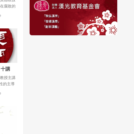
國在腐敗的
大一統的帝
e
制度規範森
巴洛克建築
態的理性形
的形式與空
，國勢強
請來設計
訓練所傳出
的文藝復興
 十講
來臨。
授主講
德教授主講
性的主導
問題與生產
e
主義建築的
內涵。 接
 獨裁國家
國族的象
紀念性的外
， 使現代
徵，逐漸