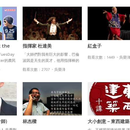
使用而置放於吉寶知識系統網站或系統內之著作物。
化活力。因之有人稱這是
最為多彩的年代」。 藍
衍生著作：係指就授權內容改作之創作。
這個時代，她的繪畫作品
強烈，展現出她個人特色
二、會員規範
義的思維。
會員同意遵守本系統之會員規範、著作權條款及隱私權政策。
違反前項約定者，本系統得終止會員資格。
已閱讀
使用條款
和
隱私政策
我同意上述會員條款
the
指揮家 杜達美
紅盒子
點子人
esDay
「大師們對我有巨大的影響，巴倫
三、著作權授權
同意上述條款，確定註冊
觀看次數：1449 ・
吳榮
已經有註冊帳號了嗎？點擊
立刻登入
ker的農民
波因是天生的英才，他用指揮棒的
會員得於本系統內使用授權內容，除經著作權人有標示採取創用CC
蕉樂團」
方式非常明確，把舊式技巧發揮地
學
觀看次數：2707 ・
吳榮浲
授權或其他授權者，會員不得重製、轉載、散布或類似方法流通授
，唱出年
淋漓盡致。阿巴多的手真是不可思
還沒有註冊帳號嗎？點擊
立刻註冊
權內容。
大家愛香
議，他的手像歌詠般的流暢，充滿
本系統防盜拷措施或類似措施，會員不得予以破解、破壞或以其他
上7點超
韻律，非常驚人。而拉圖不管是身
方法規避。
體和臉孔，就是有一種神奇的表達
能力。」 杜達美認為，這些大音樂
會員使用本系統之費用，由吉寶系統公司定之並按月收取。吉寶系
家的共通點除了謙虛，還有對音樂
統公司得不定期公告與調整費用。
心存極大的敬意
四、會員授權
師)
林杰樑
大小創意－東西建築
會員享有其創作之衍生著作的著作權，但會員同意吉寶系統公司得
（第七堂）漢寶德教
想起密碼了嗎？點擊
立刻登入
夫人 吳季剛
七、王權鞏固後的世界 