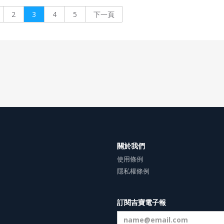
後， 由一系列技術革命帶來重大飛
意相關的行業，需具備什
2
3
4
5
下一頁
躍。 隨後自英格蘭擴散到整個歐洲
技能？更重要的是，如何
大陸， 19世紀傳播到北美地區。
成興趣，並且充滿熱情地
關於我們
使用條例
隱私權條例
訂閱吉寶電子報