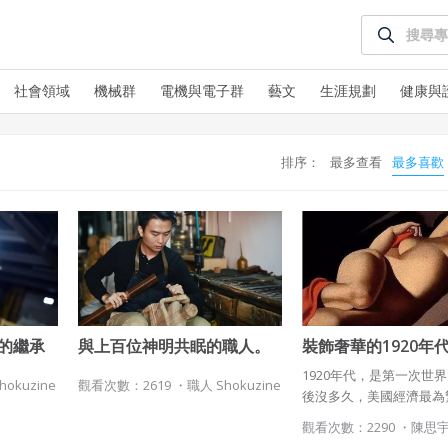
社會領域
機械群
電機與電子群
藝文
生涯規劃
健康與
排序：
最多查看
最多喜歡
使用 Facebook 帳號註冊
使用 Google 帳號註冊
緣會員有意願吉寶知識系統（本系統），經註冊本系統
的繼承
與上百位神明共眠的職人。
裝飾奢華的1920年
使用 Facebook 帳號登入
接榫家
神像製作師 林千翔
的裝飾風繪畫
表示您同意會員合約：
1920年代，是第一次世
hokuzine
觀看次數：2619 ・
職人 Shokuzine
使用 Google 帳號登入
後沒多久，美國經濟最為
一、定義條款
刻，這十年被稱為「瘋狂
觀看次數：2290 ・
陳思
授權內容：係指吉寶系統有限公司（吉寶系統公司）所有或經授權
強調了這個時代的社會、