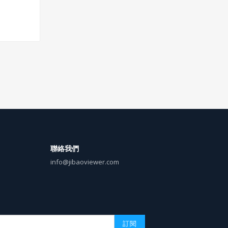
麼條件與
將工作當
經營？
聯絡我們
info@jibaoviewer.com
訂閱