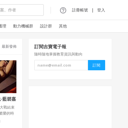
註冊帳號
|
登入
護理
動力機械群
設計群
其他
訂閱吉寶電子報
最新發佈
隨時隨地掌握教育資訊與動向
代-藍碧嘉
界大戰結束
繁榮的時
年月」，
宇
藝術和文