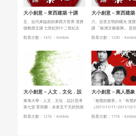
2010/3/03-2010/06/19 上課地點：
大小創意－東西建築 十講
大小創意－東西建築
東海大學建築系｜主講人：姚仁祿
（第五堂）漢寶德教授主講
（第六堂）漢寶德教
五、近代來臨前的東西方世界 漢寶
六、近世文明的曙光 漢
德教授主講 七世紀到十二世紀左
講 「歐洲文藝復興」 是
右，東方的宋朝，政府怯弱，但是
臘羅馬時代的美學，回復
觀看次數：1415 ・
Kimble
觀看次數：1200 ・
Kimbl
民間工商業蓬勃發展， 知識份子也
的精神， 這時期，詩歌
擺脫了門第的影響，平民可以通過
學成就斐然。 文學家：
考試制度光宗耀祖。 西方的民族國
丘、莎士比亞 畫家：波
家在此時逐漸興起，各國的教堂也
文西、拉斐爾 雕刻家：
以市民為中心， 建築技術經幾世紀
科學家：哥白尼 探險家
的發展，哥德式教堂在此時活潑登
麥哲倫。
場。
大小創意－人文．文化．設
大小創意－萬人墨象
計思考（第七堂）姚仁祿
東海大學：人文．文化．設計思考
「無聲的樂章」X「有聲
第七堂 育與樂：未來五千天的預測
（2011/11/11~2011/12/
／主講人：姚仁祿／時間：2010年5
藝術 X 年輕 ＝ 新世代
觀看次數：1276 ・
Kimble
觀看次數：1776 ・
Kimbl
月
直是書法家董陽孜，多年
願。 「書法 X 文字之美 
往的空間」也是五月天阿