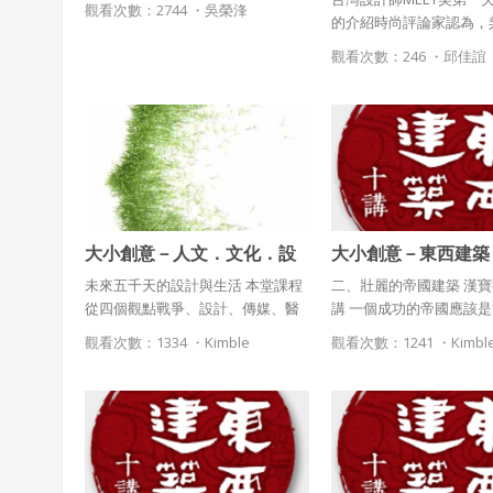
觀看次數：2744 ・
吳榮浲
的介紹時尚評論家認為，
作品中充滿了摩登都市之
觀看次數：246 ・
邱佳誼
覆傳統的同時又表達出一
情
大小創意－人文．文化．設
大小創意－東西建築
計思考（第四堂）姚仁祿
（第二堂）漢寶德教
未來五千天的設計與生活 本堂課程
二、壯麗的帝國建築 漢
從四個觀點戰爭、設計、傳媒、醫
講 一個成功的帝國應該
療來看未來生活設計的演變。並分
秀文化，並把它發揚光大
觀看次數：1334 ・
Kimble
觀看次數：1241 ・
Kimbl
享四著專家TED影片，從各種角度
從而為後期文明的發展奠
告訴同學，設計不是單單的設計，
很有趣的是，東、西兩大
而是隨著時空、狀態而產生相對應
是在柔性的宗教的力量下
的設計應用。並推薦ericsson 新的
開啟了一種新的世界。
影音網站，20about2020，從20位
專家學者來看整個世界在2020會有
哪些大創意變化。 課程時間：