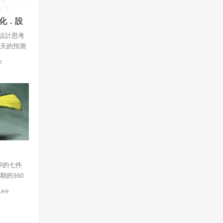
大戰過去
化．設
要性， 感
仁祿
第九講下一
設計思考
千天的預測
2010年5
e
學的七件
期的360
請到
Lee
遊戲產業的創
職涯和人
藝術和創