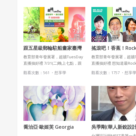
了， 始終認為唯有不斷調整個人定
位才能走的長遠，尤其在資訊產業
替代率高之下更需要這種思維。到
底改如何走才是對的呢？我們來聽
聽Paul 怎麼說。
跟五星級郵輪駐船畫家臺灣
搖滾吧！香蕉！Rock 
第一人莊蕙如，開啟「一支
Future! 一起開啟
教育部青年發展署，超牆TuesDay
教育部青年發展署，超牆Tu
畫筆闖天涯」的奇幻冒險
生！
直播抽好禮 7/31(二)晚上七點，跟
直播抽好禮 想知道最Roc
五星級郵輪駐船畫家臺灣第一人莊
王繼維，如何組成「台青
觀看次數：561 ・
想享學
觀看次數：1757 ・
想享
蕙如，開啟「一支畫筆闖天涯」的
用音樂「搖滾吧！香蕉」
奇幻冒險
輕人的熱血與夢想，喚回
蕉的記憶嗎?請鎖定週二晚
牆TuesDay
喬治亞·歐姬芙 Georgia
吳季剛(華人新銳設計
O'Keeff
台灣設計師MEET美第一