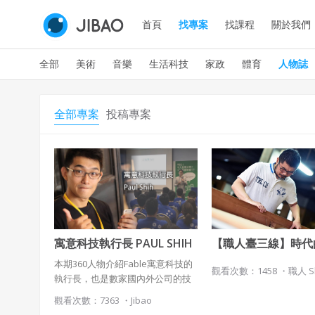
首頁
找專案
找課程
關於我們
全部
美術
音樂
生活科技
家政
體育
人物誌
全部專案
投稿專案
寓意科技執行長 PAUL SHIH
【職人臺三線】時代
者，林場出生的天才
本期360人物介紹Fable寓意科技的
具工藝師 范揚田
觀看次數：1458 ・
職人 S
執行長，也是數家國內外公司的技
術顧問。從大學三年級個人接案開
觀看次數：7363 ・
Jibao
始到出來創業， 12個年頭過去