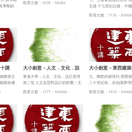
於該著作權存續期間內無償使用，包括再授權之權利。
觀看次數：3078 ・
Mollie
吳季剛的
主講 十七世紀以後，中
本條約定不因本合約終止而失效。
感，在顛
明代之後， 出現了清代
觀看次數：1176 ・
Kimbl
種浪漫風
國， 國力強盛，但建築
五、聲明保證
嚴刻板。 此時的西方，
發生於羅馬。 拋棄了靜
會員聲明並保證會員於使用本系統時創作、上傳或張貼的著作物，
式觀， 追求動態的感性
會員享有所有權或經合法授權。
間。 英、法在此時興起
如會員違反前項約定致吉寶系統公司遭追訴、請求或求償者，吉寶
盛。 這些國王自義大利
系統公司應立即通知會員，必要時本系統得移除爭議內容。會員應
師， 利用當地哥德時代
協助相關程序並負擔吉寶系統公司因此所生支出（包括律師費
來的工匠， 磨合為當地
用）、損害及損失。
 十講
大小創意－人文．文化．設
大小創意－東西建築
風格。 巴洛克時代於是
授主講
計思考（第二堂）姚仁祿
（第九堂）漢寶德教
寶德教授主
東海大學：人文．文化．設計思考
九、鄉愁的後現代 漢寶
六、終止
是能吸收優
第二堂 人文反思對設計的影響／主
二十世紀初，在知識界理
會員違反本合約或本系統任一規定者，吉寶系統公司得終止本合
的帝國，
講人：姚仁祿／時間：2010年3月
下， 工業化帶來的社會
e
觀看次數：1377 ・
Kimble
觀看次數：1414 ・
Kimbl
約。
定基礎。
工具的革新， 形成現代
本合約終止後，會員不得對吉寶系統公司主張任何費用、補償或賠
帝國， 都
機械美學， 與社會關懷的
償。
瓦解， 而
著來臨的兩次世界大戰，
的主政者， 為了權力與
七、合意管轄
徵， 在建築上要求高度
觀，傾向於傳統的學院派
雙方合意專以臺灣臺北地方法院為第一審管轄法院。
建築成為自由與民主的象