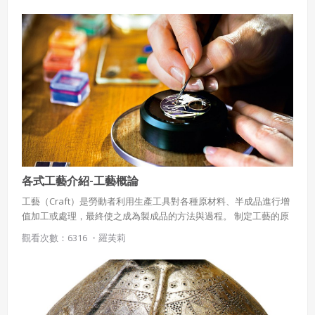
各式工藝介紹-工藝概論
工藝（Craft）是勞動者利用生產工具對各種原材料、半成品進行增
值加工或處理，最終使之成為製成品的方法與過程。 制定工藝的原
則是：技術上的先進和經濟上的合理。由於不同的工廠的設備生產
觀看次數：6316 ・
羅芙莉
能力、精度以及工人熟練程度等因素都大不相同，所以對於同一種
產品而言，不同的工廠制定的工藝可能是不同的；甚至同一個工廠
在不同的時期做的工藝也可能不同。可見，就某一產品而言，工藝
並不是唯一的，而且沒有好壞之分。這種不確定性和不唯一性，和
現代工業的其他元素有較大的不同，反而類似藝術。所以，有人將