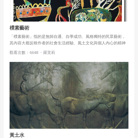
樸素藝術
「樸素藝術」指的是無師自通、自學成功、風格獨特的民眾藝術，
其內容大都反映作者的社會生活經驗、風土文化與個人內心的精神
意象等特質 。 「樸素藝術家」是指從來沒有受過正統美學訓練的藝
觀看次數：6648 ・
羅芙莉
術工作者，他們對生命生活環境的觀察，表現能力很有個人風格，
而被稱之為「樸術藝術美學」，在他們的作品當中，可以看到很不
同於一般學院畫派的生命力。
黃土水