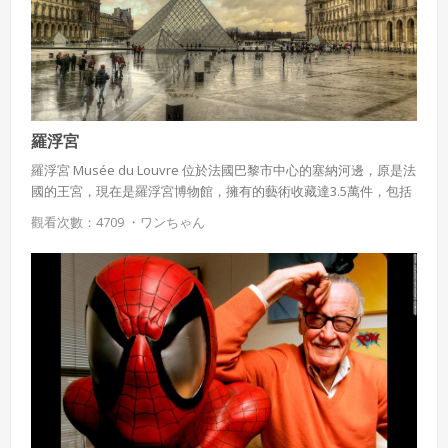
會員聲明並保證會員於使用本系統時創作、上傳或張貼的著
作物，會員享有所有權或經合法授權。
如會員違反前項約定致吉寶系統公司遭追訴、請求或求償
者，吉寶系統公司應立即通知會員，必要時本系統得移除爭
議內容。會員應協助相關程序並負擔吉寶系統公司因此所生
支出（包括律師費用）、損害及損失。
羅浮宮
六、終止
羅浮宮 Musée du Louvre 位於法國巴黎市中心的塞納河邊，原是法
國的王宮，現在是羅浮宮博物館，擁有的藝術收藏達3.5萬件，包括
會員違反本合約或本系統任一規定者，吉寶系統公司得終止
雕塑，繪畫，美術工藝及古代東方，古代埃及和古希臘羅馬等7個門
本合約。
觀看次數：4709 ・
ワンちゃん
類。
本合約終止後，會員不得對吉寶系統公司主張任何費用、補
償或賠償。
七、合意管轄
雙方合意專以臺灣臺北地方法院為第一審管轄法
院。