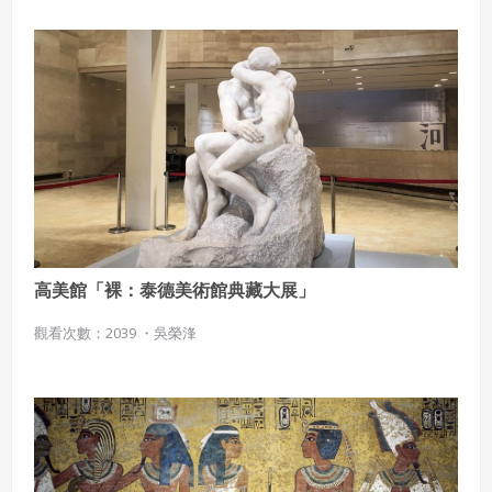
高美館「裸：泰德美術館典藏大展」
觀看次數：2039 ・
吳榮浲