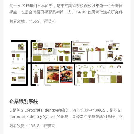
黃土水1915年到日本留學，是東京美術學校創校以來第一位台灣留
學生，也是台灣留日學習美術第一人。1920年他再考取該校研究科
繼續學習雕塑。 黃土水感慨台灣人身處在美景豐富的地方，卻忽視
觀看次數：11558 ・
羅芙莉
了美好的文化與生活。他希望有更多的年輕人能夠一起為台灣藝術
努力，創造屬於「福爾摩沙」的藝術。
使用 Facebook 帳號註冊
使用 Google 帳號註冊
緣會員有意願吉寶知識系統（本系統），經註冊本
使用 Facebook 帳號登入
系統表示您同意會員合約：
使用 Google 帳號登入
一、定義條款
授權內容：係指吉寶系統有限公司（吉寶系統公司）所有或
經授權使用而置放於吉寶知識系統網站或系統內之著作物。
企業識別系統
衍生著作：係指就授權內容改作之創作。
CI是英文Corporate Identity的縮寫，有些文獻中也稱CIS，是英文
Corporate Identity System的縮寫，直譯為企業形象識別系統，意
二、會員規範
譯為企業形象設計。CI是指企業有意識，有計劃地將自己企業的各
觀看次數：13618 ・
羅芙莉
會員同意遵守本系統之會員規範、著作權條款及隱私權政
種特征向社會公眾主動地展示與傳播，使公眾在市場環境中對某一