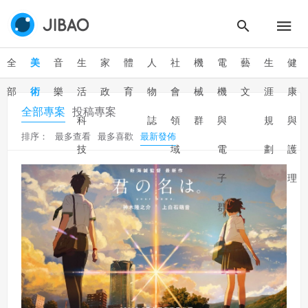
全
美
音
生
家
體
人
社
機
電
藝
生
健
部
術
樂
活
政
育
物
會
械
機
文
涯
康
全部專案
投稿專案
科
誌
領
群
與
規
與
排序：
最多查看
最多喜歡
最新發佈
技
域
電
劃
護
子
理
群