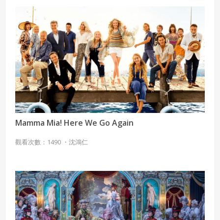
Mamma Mia! Here We Go Again
觀看次數：1490 ・
沈鴻仁