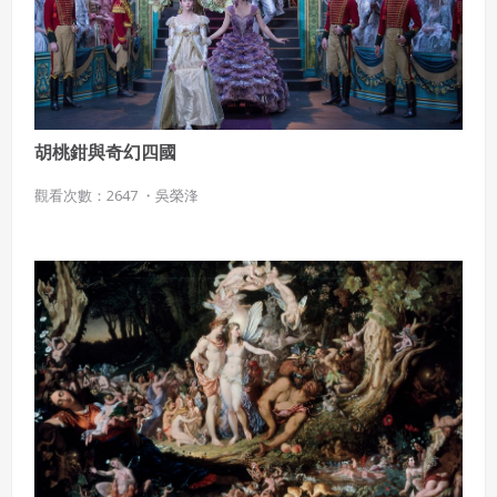
胡桃鉗與奇幻四國
觀看次數：2647 ・
吳榮浲