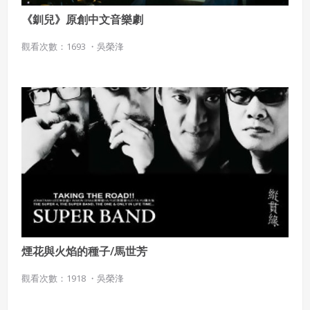
《釧兒》原創中文音樂劇
觀看次數：1693 ・
吳榮浲
煙花與火焰的種子/馬世芳
觀看次數：1918 ・
吳榮浲