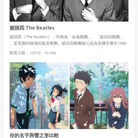
披頭四 The Beatles
披頭四（The Beatles），亦稱為「金龜樂團」、「披頭四樂團」
，是英國利物浦的搖滾樂團。披頭四樂團被公認為英國音樂在1960
年代「入侵」美國的代表人物。其音樂風格源自五十年代的搖滾，
觀看次數：10918 ・
Ki Aile
之後開拓了各種曲風如迷幻搖滾、流行搖滾、古典音樂的融合等。
你的名字與聲之形比較