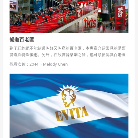
會員聲明並保證會員於使用本系統時創作、上傳或張貼的著
作物，會員享有所有權或經合法授權。
如會員違反前項約定致吉寶系統公司遭追訴、請求或求償
者，吉寶系統公司應立即通知會員，必要時本系統得移除爭
議內容。會員應協助相關程序並負擔吉寶系統公司因此所生
支出（包括律師費用）、損害及損失。
暢遊百老匯
六、終止
到了紐約絕不能錯過叫好又叫座的百老匯，本專案介紹常見的購票
管道與特殊優惠。另外，在欣賞音樂劇之餘，也可順便認識百老匯
會員違反本合約或本系統任一規定者，吉寶系統公司得終止
週邊的知名景點！
本合約。
觀看次數：2044 ・
Melody Chen
本合約終止後，會員不得對吉寶系統公司主張任何費用、補
償或賠償。
七、合意管轄
雙方合意專以臺灣臺北地方法院為第一審管轄法
院。