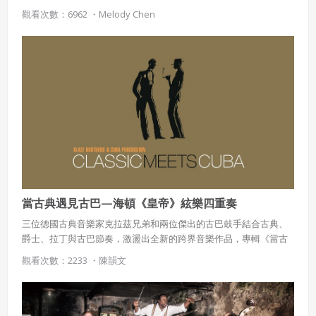
發，進而以音樂來描繪內心的感動。本專案介紹幾個音樂與文學結
觀看次數：6962 ・
Melody Chen
合的例子：柴科夫斯基《羅密歐與茱麗葉》幻想序曲、拉威爾《加
斯巴之夜》、荀貝格《昇華之夜》。
當古典遇見古巴—海頓《皇帝》絃樂四重奏
三位德國古典音樂家克拉茲兄弟和兩位傑出的古巴鼓手結合古典、
爵士、拉丁與古巴節奏，激盪出全新的跨界音樂作品，專輯《當古
典遇見古巴》中的〈即興皇帝〉改編自海頓絃樂四重奏《皇帝》第
觀看次數：2233 ・
陳韻文
二樂章，賦予樂曲新的面貌，令人驚艷。