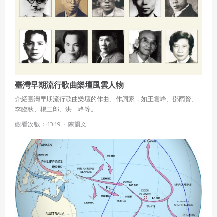
臺灣早期流行歌曲樂壇風雲人物
介紹臺灣早期流行歌曲樂壇的作曲、作詞家，如王雲峰、鄧雨賢、
李臨秋、楊三郎、洪一峰等。
觀看次數：4349 ・
陳韻文