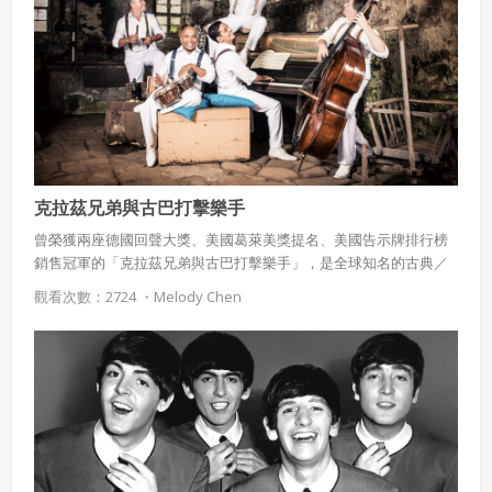
克拉茲兄弟與古巴打擊樂手
曾榮獲兩座德國回聲大獎、美國葛萊美獎提名、美國告示牌排行榜
銷售冠軍的「克拉茲兄弟與古巴打擊樂手」，是全球知名的古典／
爵士跨界樂團，改編巴赫、莫札特、貝多芬、布拉姆斯、蕭邦、比
觀看次數：2724 ・
Melody Chen
才等作曲家的作品。