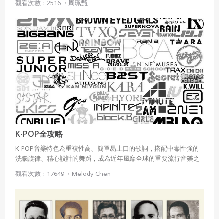
觀看次數：2516 ・
周珮甄
於自己的劇場，甚至是上演的規劃，華格納展現出過人的天才與堅
持，也讓他被譽為是劇場與音樂結合的始祖。
K-POP全攻略
K-POP音樂特色為重複性高、簡單易上口的歌詞，搭配中毒性強的
洗腦旋律、精心設計的舞蹈，成為近年風靡全球的重要流行音樂之
一，透過此專案，可快速了解韓國流行音樂的詞曲創作家、個人歌
觀看次數：17649 ・
Melody Chen
手、團體組合的鮮明特色，也能認識經紀公司、選秀與練習生制度
等幕後推手的運作模式，除此之外，還介紹了各種粉絲應援方式、
全球化行銷及影響、K-POP用詞小常識等相關內容。