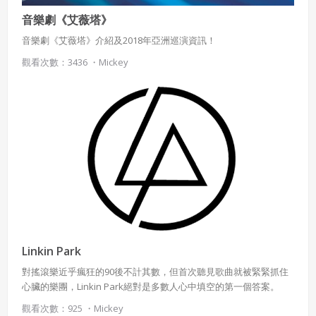
音樂劇《艾薇塔》
音樂劇《艾薇塔》介紹及2018年亞洲巡演資訊！
觀看次數：3436 ・
Mickey
Linkin Park
對搖滾樂近乎瘋狂的90後不計其數，但首次聽見歌曲就被緊緊抓住
心臟的樂團，Linkin Park絕對是多數人心中填空的第一個答案。
觀看次數：925 ・
Mickey