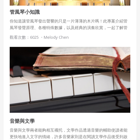
管風琴小知識
你知道讓管風琴發出聲響的只是一片薄薄的木片嗎！此專案介紹管
風琴發聲原理、各種特殊數據，以及經典的演奏欣賞，一起了解管
風琴的奧祕吧！
觀看次數：6025 ・
Melody Chen
音樂與文學
音樂與文學兩者能夠相互襯托，文學作品透過音樂的輔助使讀者能
更快地進入文字的情緒，許多音樂家則是在閱讀文學作品後受到啟