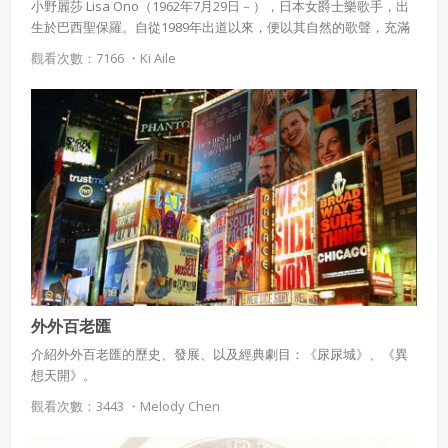
小野麗莎 Lisa Ono（1962年7月29日－），日本女爵士樂歌手，出
生於巴西聖保羅。自從1989年出道以來，便以其自然的歌聲，充滿
節奏感的吉他音樂，在日本拓展巴薩諾瓦（Bossa Nova）曲風。
觀看次數：7166 ・
Ki Aile
使用 Facebook 帳號註冊
使用 Google 帳號註冊
緣會員有意願吉寶知識系統（本系統），經註冊本
使用 Facebook 帳號登入
系統表示您同意會員合約：
使用 Google 帳號登入
一、定義條款
授權內容：係指吉寶系統有限公司（吉寶系統公司）所有或
經授權使用而置放於吉寶知識系統網站或系統內之著作物。
外外百老匯
衍生著作：係指就授權內容改作之創作。
介紹外外百老匯的歷史、發展、以及經典劇目：《尿尿城》、《異
想天開》。
二、會員規範
觀看次數：3443 ・
Melody Chen
會員同意遵守本系統之會員規範、著作權條款及隱私權政
策。
已閱讀
使用條款
和
隱私政策
我同意上述會員條款