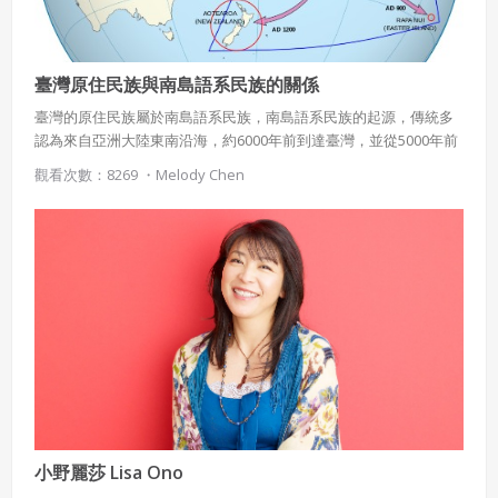
臺灣原住民族與南島語系民族的關係
臺灣的原住民族屬於南島語系民族，南島語系民族的起源，傳統多
認為來自亞洲大陸東南沿海，約6000年前到達臺灣，並從5000年前
開始，依序往四周擴散。
觀看次數：8269 ・
Melody Chen
小野麗莎 Lisa Ono