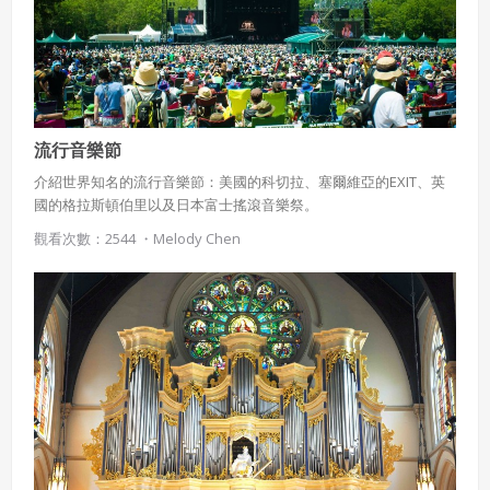
流行音樂節
介紹世界知名的流行音樂節：美國的科切拉、塞爾維亞的EXIT、英
國的格拉斯頓伯里以及日本富士搖滾音樂祭。
觀看次數：2544 ・
Melody Chen