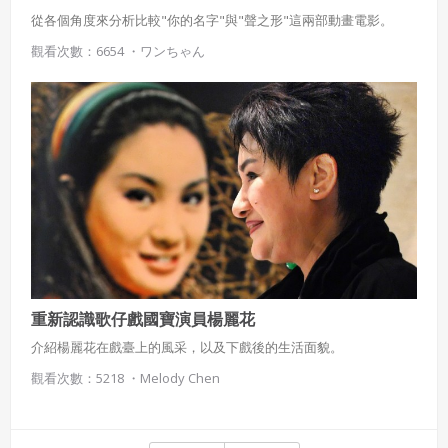
從各個角度來分析比較"你的名字"與"聲之形"這兩部動畫電影。
觀看次數：6654 ・
ワンちゃん
重新認識歌仔戲國寶演員楊麗花
介紹楊麗花在戲臺上的風采，以及下戲後的生活面貌。
觀看次數：5218 ・
Melody Chen