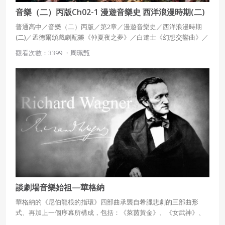
音樂（二）丙版Ch02-1 漫遊音樂史 西洋浪漫時期(二)
普通高中／音樂（二）丙版／第2章／漫遊音樂史／西洋浪漫時期
(二)／孟德爾頌戲劇配樂《仲夏夜之夢》／白遼士《幻想交響曲》／
斯梅塔納交響詩《我的祖國》
觀看次數：3399 ・
周珮甄
談劇場音樂始祖—華格納
華格納的《尼伯龍根的指環》四部曲承襲自希臘悲劇的三部曲形
式、再加上一個序幕所構成，包括：《萊茵黃金》、《女武神》、
《齊格菲》、《諸神黃昏》。從劇本文字到音樂創作，再到建立屬