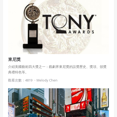
違反前項約定者，本系統得終止會員資格。
同意上述條款，確定註冊
已經有註冊帳號了嗎？點擊
立刻登入
三、著作權授權
會員得於本系統內使用授權內容，除經著作權人有標示採取
還沒有註冊帳號嗎？點擊
立刻註冊
創用CC授權或其他授權者，會員不得重製、轉載、散布或類
似方法流通授權內容。
本系統防盜拷措施或類似措施，會員不得予以破解、破壞或
以其他方法規避。
會員使用本系統之費用，由吉寶系統公司定之並按月收取。
東尼獎
吉寶系統公司得不定期公告與調整費用。
介紹美國藝術四大獎之一：戲劇界東尼獎的設獎歷史、獎項、頒獎
四、會員授權
典禮特色等。
想起密碼了嗎？點擊
立刻登入
會員享有其創作之衍生著作的著作權，但會員同意吉寶系統
觀看次數：4819 ・
Melody Chen
公司得於該著作權存續期間內無償使用，包括再授權之權
利。
本條約定不因本合約終止而失效。
五、聲明保證