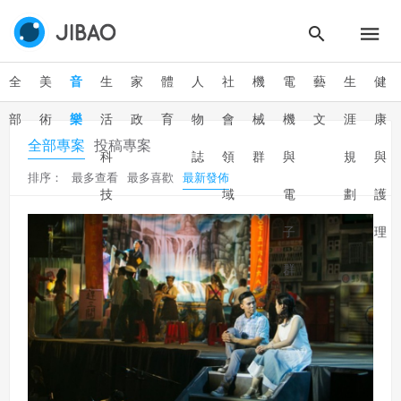
全
美
音
生
家
體
人
社
機
電
藝
生
健
部
術
樂
活
政
育
物
會
械
機
文
涯
康
全部專案
投稿專案
科
誌
領
群
與
規
與
排序：
最多查看
最多喜歡
最新發佈
技
域
電
劃
護
子
理
群