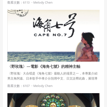
觀看次數：6113 ・
Melody Chen
〈野玫瑰〉—電影《海角七號》的精神主軸
〈野玫瑰〉大合唱是《海角七號》最動人的場景之一，本專案介紹
男主角阿嘉、日本歌手中孝介分別用中文、日文詮釋此曲，展現導
演魏德聖絕妙的敘事功力。
觀看次數：6107 ・
Melody Chen