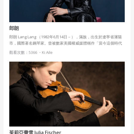
郎朗
郎朗 Lang Lang （1982年6月14日－），滿族，出生於遼寧省瀋陽
市，國際著名鋼琴家。曾被數家美國權威媒體稱作「當今這個時代
最天才、最閃亮的偶像明星」 。他是受聘於世界頂級的柏林愛樂樂
觀看次數：5366 ・
Ki Aile
團和美國五大交響樂團的第一位中國鋼琴家。曾被《人物》雜誌稱
為「將改變世界的20名青年」之一。現居美國紐約。
茱莉亞費雪 Julia Fischer