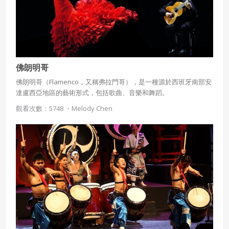
歌，代表著魔王子不按牌理出牌、離經叛道的行為。 (影片) 2、劍之
初:一代劍法宗師 (影片) 2、號天窮 (影片) 以急促的戰鼓敲響開頭，
中段旋律倏然轉緩拉平，內心疑惑之際，隱約數聲低沉詭異的嘶
吼，伴隨著金屬聲響起，隨即旋律急轉直下，急驟的戰鼓聲和加快
的弦樂節奏，再度揚起，營造出狂霸的氣勢和詭異恐懼感 3、端木
燹龍 (影片) 樂曲起頭，即是以幾聲重擊的鼓聲，磅礡的氣勢，讓人
佛朗明哥
聽了心情為之一震，之後加上很多清脆的節奏變化，間 或一些如金
屬般尖銳的聲響，配上緊繃、緊湊的簡短樂 句，毫不拖泥帶水，更
佛朗明哥（Flamenco，又稱弗拉門哥），是一種源於西班牙南部安
顯得張力十足。 一 、經由布袋戲音樂的介紹，讓學生開始接觸布袋
達盧西亞地區的藝術形式，包括歌曲、音樂和舞蹈。
戲二 、鼓勵學生勇於嘗試創作三、認識、欣賞固有的傳統文化，進
觀看次數：5748 ・
Melody Chen
而保存與發揚