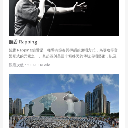
饒舌 Rapping
饒舌 Rapping 饒舌是一種帶有節奏與押韻的說唱方式，為嘻哈等音
樂形式的元素之一。其起源與美國非裔移民的傳統演唱藝術，以及
藍調音樂有關。 20世紀70年代出現的美國嘻哈文化，作為20世紀美
觀看次數：5309 ・
Ki Aile
國最後的草根藝術，如今已成為全球文化。饒舌音樂於1970年代興
起，稱為嘻哈音樂文化複合體的一部分。在所有流行音樂類型當
中，沒有一種可以比饒舌音樂更能激起熱烈的公眾辯論。