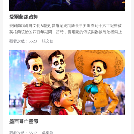
愛爾蘭踢踏舞
愛爾蘭踢躂舞文化&歷史 愛爾蘭踢躂舞最早要追溯到十六世紀曾被
英格蘭統治的四百年期間，當時，愛爾蘭的傳統樂器被統治者禁止
彈奏，因此許多愛爾蘭的家庭，都由父母以手腳打著拍子， 以嘴模
觀看次數：5523 ・
張文信
擬樂器聲音，用類似爵士口技手法代代傳授傳統音樂及舞蹈。 在統
治期間，為了不讓巡查的英格蘭軍隊隔窗發現愛爾蘭人的節慶聚
會，發展了上半身不動而以透過下半身的足部舞蹈來紓解民族情
懷。
墨西哥亡靈節
觀看次數：5512 ・
吳榮浲