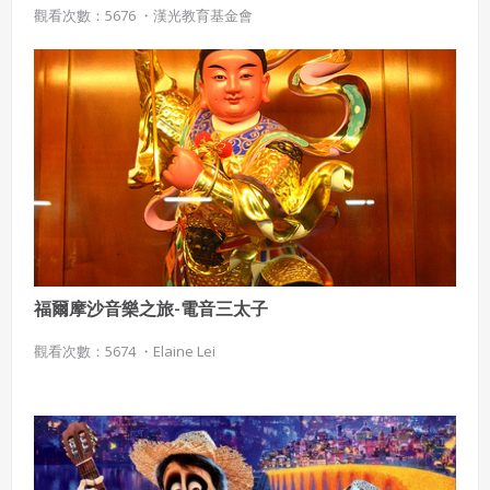
吟唱影片(部分演示) 4.阿卡貝拉演唱影片(部分演示) 5.詩詞賞析 6.鋼
會員同意遵守本系統之會員規範、著作權條款及隱私權政
觀看次數：5676 ・
漢光教育基金會
策。
琴/吉他譜 7.合唱譜(部分演示)。 宋朝（960年2月4日—1279年3月19
已閱讀
使用條款
和
隱私政策
我同意上述會員條款
日），根據首都及疆域的變遷，可再分為北宋與南宋，合稱兩宋。
違反前項約定者，本系統得終止會員資格。
因國君姓趙，又為區別於南北朝時期之南朝宋，故亦稱「趙宋」。
同意上述條款，確定註冊
又因五德終始說，宋朝為火德，故又別稱「火宋」、「炎宋」。北
已經有註冊帳號了嗎？點擊
立刻登入
三、著作權授權
方政權遼國和金國以宋朝位處其南方，稱其為「南朝」，並自詡為
「北朝」，西夏又因宋朝位於其東南，特稱其為「東朝」。宋朝是
會員得於本系統內使用授權內容，除經著作權人有標示採取
還沒有註冊帳號嗎？點擊
立刻註冊
創用CC授權或其他授權者，會員不得重製、轉載、散布或類
中國古代歷史上經濟與文化教育最繁榮的時代，唐宋八大家六位出
似方法流通授權內容。
自宋朝，儒學復興，社會上瀰漫尊師重道之風。
本系統防盜拷措施或類似措施，會員不得予以破解、破壞或
以其他方法規避。
會員使用本系統之費用，由吉寶系統公司定之並按月收取。
吉寶系統公司得不定期公告與調整費用。
福爾摩沙音樂之旅-電音三太子
四、會員授權
觀看次數：5674 ・
Elaine Lei
想起密碼了嗎？點擊
立刻登入
會員享有其創作之衍生著作的著作權，但會員同意吉寶系統
公司得於該著作權存續期間內無償使用，包括再授權之權
利。
本條約定不因本合約終止而失效。