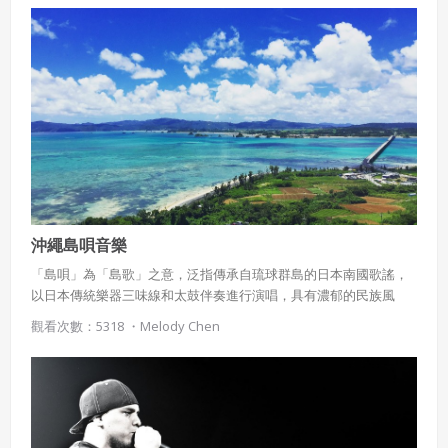
樂器，展現返璞歸真的音樂風格。
沖繩島唄音樂
「島唄」為「島歌」之意，泛指傳承自琉球群島的日本南國歌謠，
以日本傳統樂器三味線和太鼓伴奏進行演唱，具有濃郁的民族風
味，以沖繩民謠最具代表。
觀看次數：5318 ・
Melody Chen