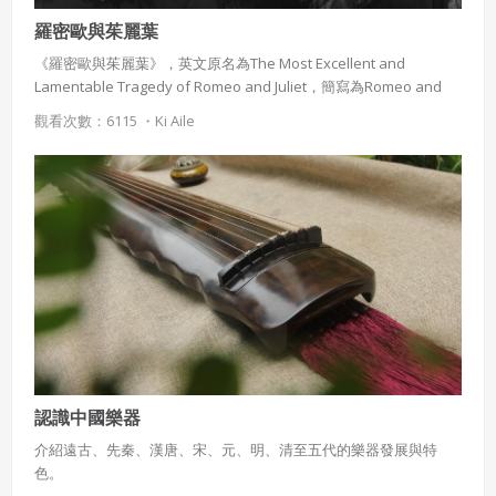
羅密歐與茱麗葉
《羅密歐與茱麗葉》，英文原名為The Most Excellent and
Lamentable Tragedy of Romeo and Juliet，簡寫為Romeo and
Juliet，是英國劇作家莎士比亞著名的正劇。本劇推測完成於1596
觀看次數：6115 ・
Ki Aile
年。 莎士比亞作為英國文藝復興時期最傑出的藝術大師，被馬克思
稱之為“最偉大的戲劇天才”。 其作品幾乎是個悲劇的世界，《羅密
歐與茱麗葉》千年傳唱流了千年的淚水。
認識中國樂器
介紹遠古、先秦、漢唐、宋、元、明、清至五代的樂器發展與特
色。