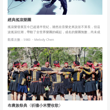
經典搖滾樂團
搖滾樂發展至今已超過半世紀，雖然在音樂史來說並不算長，但這
波搖滾狂潮，帶動了全世界樂團的崛起，成名的樂團無數，尚未成
名的樂團更多，就讓我們一同來看看，表現著各種風格特色的搖滾
觀看次數：5983 ・
Melody Chen
樂團們吧！
布農族祭典〈祈禱小米豐收歌〉