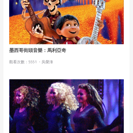
五、聲明保證
會員聲明並保證會員於使用本系統時創作、上傳或張貼的著
作物，會員享有所有權或經合法授權。
如會員違反前項約定致吉寶系統公司遭追訴、請求或求償
者，吉寶系統公司應立即通知會員，必要時本系統得移除爭
議內容。會員應協助相關程序並負擔吉寶系統公司因此所生
支出（包括律師費用）、損害及損失。
墨西哥街頭音樂：馬利亞奇
六、終止
觀看次數：5551 ・
吳榮浲
會員違反本合約或本系統任一規定者，吉寶系統公司得終止
本合約。
本合約終止後，會員不得對吉寶系統公司主張任何費用、補
償或賠償。
七、合意管轄
雙方合意專以臺灣臺北地方法院為第一審管轄法
院。