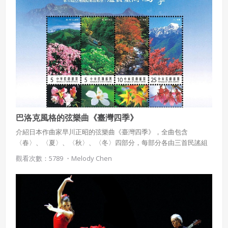
影片一段影片 3、電視布袋戲一段影片二、電視布袋戲一段影片 布
袋戲配樂 Carl Orff - Carmina Burana 《布蘭詩歌》 (金光布袋戲片
頭曲) 布袋戲配樂 古典音樂:電影配樂:電影配樂大師-顏尼歐‧莫利克奈
(Ennio Morricone)，一生創作過無數的樂曲，並於2016以電影“八惡
人”榮獲奧斯卡最佳原創音樂獎。 他早期的作品 (馬可波羅遊記)，曾
經被拿來做為武林高手 (黑白郎君)的配樂。 還有電影黃昏三鏢客的
主題曲，也曾出現在布袋戲中。 (一段影片) 流行音樂:三、霹靂布袋
戲 (一段介紹影片)1980年代開始發展出的一種更加創新的電視布袋
戲，由黃俊雄的兒子黃強華及黃文擇所領導製作，採長篇單元劇方
式演出，以每齣劇集名稱前皆冠以「霹靂」兩字而得名。 此時期因
為著作權開始受到重視，所以霹靂布袋戲皆以原創的精神來製作，
巴洛克風格的弦樂曲《臺灣四季》
成為目前台灣最強大的文創產業。早期智慧財產權不發達時，配樂
介紹日本作曲家早川正昭的弦樂曲《臺灣四季》，全曲包含
選用各種現成唱片。隨著智慧財產權的逐漸重視，霹靂布袋戲從
〈春〉、〈夏〉、〈秋〉、〈冬〉四部分，每部分各由三首民謠組
1990年的霹靂劫起除了使用現成唱片之外，並開始與音樂製作公司
成，共收錄十二首臺灣民謠。
合作，2002年之後完全自產戲劇配樂並發行各種原聲帶，亦是現今
觀看次數：5789 ・
Melody Chen
台灣少數有此能力的影視公司。 為了配合長篇單元劇的特殊性 音樂
大多以角色命名 重要角色會有: (一)角色曲 (二)情境曲 (三)武曲(氣勢
曲) 1、霹靂一哥 素還真:具有儒學思想的武林高手，以古箏的音樂來
代表他淡薄名利的處世態度。(影片) (一) 角色曲: 重要角色初登場，
就會有一首專屬於這個角色的主題曲，此曲會依據角色性格來創
作。3、魔王子–凝淵 這首角色曲出乎意料之外，竟然是一首英文