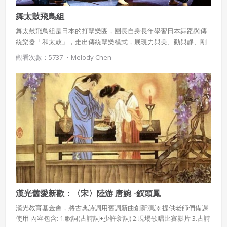
舞太鼓飛鳥組
舞太鼓飛鳥組是日本的打擊樂團，團長自身長年學習日本舞蹈與傳
統樂器「和太鼓」，走出傳統擊樂模式，展現力與美、動與靜、剛
與柔並濟的日本藝術。
觀看次數：5737 ・
Melody Chen
使用 Facebook 帳號註冊
使用 Google 帳號註冊
緣會員有意願吉寶知識系統（本系統），經註冊本
使用 Facebook 帳號登入
系統表示您同意會員合約：
使用 Google 帳號登入
一、定義條款
授權內容：係指吉寶系統有限公司（吉寶系統公司）所有或
經授權使用而置放於吉寶知識系統網站或系統內之著作物。
衍生著作：係指就授權內容改作之創作。
漢光舊愛新歡：〈宋〉陸游 唐婉 -釵頭鳳
漢光教育基金會，將古典詩詞用舊詞新曲創新演譯 提供老師們備課
二、會員規範
使用 內容包含: 1.歌詞(古詩詞+少許新詞) 2.現場歌唱比賽影片 3.古詩