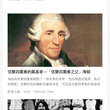
弦樂四重奏的奠基者—「弦樂四重奏之父」海頓
海頓為弦樂四重奏開創了一個全新的境界：包括標題的選用、曲式
的開創、音樂內容的幽默有趣與深度，可說是弦樂四重奏的發揚者
與奠基者。
觀看次數：5492 ・
Melody Chen