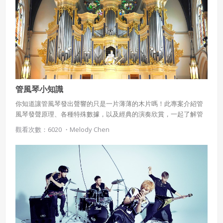
管風琴小知識
你知道讓管風琴發出聲響的只是一片薄薄的木片嗎！此專案介紹管
風琴發聲原理、各種特殊數據，以及經典的演奏欣賞，一起了解管
風琴的奧祕吧！
觀看次數：6020 ・
Melody Chen