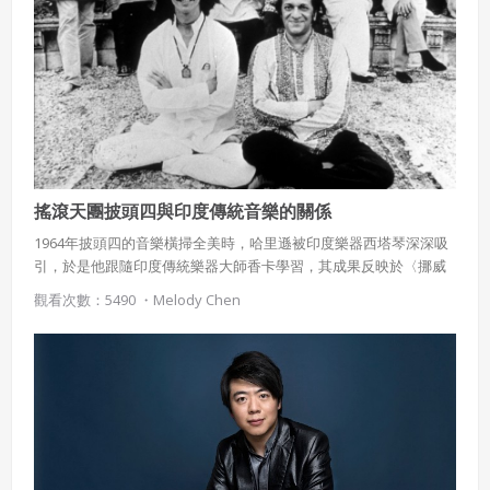
搖滾天團披頭四與印度傳統音樂的關係
1964年披頭四的音樂橫掃全美時，哈里遜被印度樂器西塔琴深深吸
引，於是他跟隨印度傳統樂器大師香卡學習，其成果反映於〈挪威
的森林〉一曲中。
觀看次數：5490 ・
Melody Chen