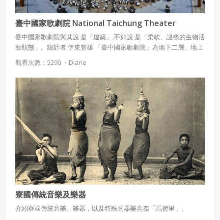
臺中國家歌劇院 National Taichung Theater
臺中國家歌劇院與其說 是「建築」,不如說 是「柔軟、謎樣的生物活
動狀態」。設計者 伊東豐雄 「臺中國家歌劇院」為地下二層、地上
六層建築物,位於臺中市西屯區七期重劃區, 面積約為5.7公頃,總樓地
觀看次數：5290 ・
Diane
板面積1萬5,473.25坪。定位為國際級水準及規模之表演機 構,兼具戲
劇人才培養與薪傳之文化單位;其功能為各類表演藝術場所,包括音樂
劇、現代劇、舞台劇、臺灣傳統戲曲、兒童劇等,總興建總經費達新
臺幣43.6億元, 有2014席具有國際水準的大劇院(Grand theatre)、
800席中劇院(Playhouse)、200席小 劇場(Black Box)、藝文工作
坊、藝術商場、行政辦公空間及停車空間等。 本篇17-19頁圖片由吳
榮峰先生提供
寮國傳統音樂及樂器
介紹寮國傳統音樂、樂器，以及特殊的器樂合奏「馬荷里」。