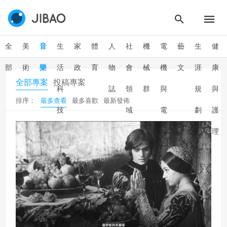
全
美
音
生
家
體
人
社
機
電
藝
生
健
部
術
樂
活
政
育
物
會
械
機
文
涯
康
全部專案
投稿專案
科
誌
領
群
與
規
與
排序：
最多查看
最多喜歡
最新發佈
技
域
電
劃
護
子
理
群