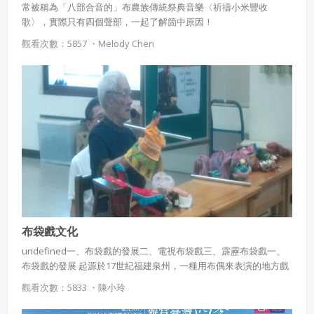
常被稱為「八部合音的」布農族傳統祭典音樂〈祈禱小米豐收
歌〉，實際只有四個聲部，一起了解箇中原因！
觀看次數：5857 ・
Melody Chen
布袋戲文化
undefined一、布袋戲的發展二、電視布袋戲三、霹靂布袋戲一、
布袋戲的發展 起源於17世紀福建泉州，一種用布偶來表演的地方戲
曲。當地人稱之為大拇指戲。 至18世紀，根據演出場所的不同，分
觀看次數：5833 ・
陳小玲
為室外演出的野台戲與在劇院演出的內台戲。 1、野台戲 舞臺佈景
簡單，操偶師與後場音樂人員較少，通常做為廟會酬神用途。一段