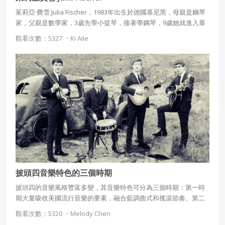
茱莉亞·費雪 Julia Fischer，1983年出生於德國慕尼黑，母親是鋼琴
家，父親是數學家，3歲先學小提琴，接著學鋼琴，9歲她就進入慕
尼黑音樂學院就讀。 是音樂圈內少見鋼琴與小提琴都能獨當一面的
觀看次數：5327 ・
Ki Aile
音樂家。 1995年參加曼紐因小提琴國際大賽獲得首獎，當時還在世
的曼紐因親自頒發金牌和最佳巴赫無伴奏獎給她。 在莫札特250週
年誕辰紀念音樂會中，薩爾茲堡音樂節挑選費雪演奏莫札特生前用
過的小提琴演出。
披頭四音樂特色的三個時期
披頭四的音樂風格豐富多變，其音樂特色可分為三個時期：第一時
期大量吸收美國流行音樂的要素，融合藍調曲式和搖滾節奏。第二
時期則呈現多樣的實驗風格，包含藍調、爵士樂、電子音樂、印度
觀看次數：5320 ・
Melody Chen
音樂及管弦樂的元素。第三時期創作更具深度，並嘗試結合不同的