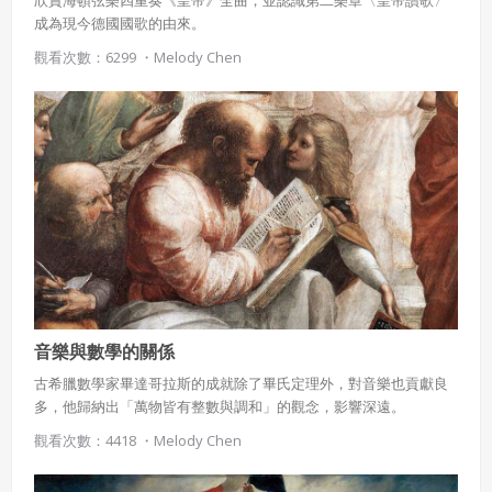
成為現今德國國歌的由來。
觀看次數：6299 ・
Melody Chen
音樂與數學的關係
古希臘數學家畢達哥拉斯的成就除了畢氏定理外，對音樂也貢獻良
多，他歸納出「萬物皆有整數與調和」的觀念，影響深遠。
觀看次數：4418 ・
Melody Chen