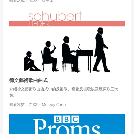
觀看次數：4235 ・
奧革士
年。 莎士比亞作為英國文藝復興時期最傑出的藝術大師，被馬克思
會員同意遵守本系統之會員規範、著作權條款及隱私權政
稱之為“最偉大的戲劇天才”。 其作品幾乎是個悲劇的世界，《羅密
策。
已閱讀
使用條款
和
隱私政策
我同意上述會員條款
歐與茱麗葉》千年傳唱流了千年的淚水。
違反前項約定者，本系統得終止會員資格。
同意上述條款，確定註冊
已經有註冊帳號了嗎？點擊
立刻登入
三、著作權授權
會員得於本系統內使用授權內容，除經著作權人有標示採取
還沒有註冊帳號嗎？點擊
立刻註冊
創用CC授權或其他授權者，會員不得重製、轉載、散布或類
似方法流通授權內容。
本系統防盜拷措施或類似措施，會員不得予以破解、破壞或
以其他方法規避。
會員使用本系統之費用，由吉寶系統公司定之並按月收取。
德文藝術歌曲曲式
吉寶系統公司得不定期公告與調整費用。
介紹德文藝術歌曲曲式中的反復歌、變化反復歌以及應詞歌三大
類。
四、會員授權
想起密碼了嗎？點擊
立刻登入
觀看次數：7132 ・
Melody Chen
會員享有其創作之衍生著作的著作權，但會員同意吉寶系統
公司得於該著作權存續期間內無償使用，包括再授權之權
利。
本條約定不因本合約終止而失效。