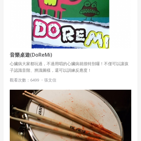
音樂桌遊(DoReMi)
心臟病大家都玩過，不過用唱的心臟病就很特別囉！不僅可以讓孩
子認識音階、辨識圖樣，還可以訓練反應度！
觀看次數：6499 ・
張文信