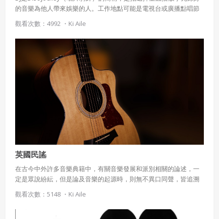
的音樂為他人帶來娛樂的人。工作地點可能是電視台或廣播點唱節
目，或者在其他一些聚會中表演，比如舞廳、舞會或高中舞會。 DJ
觀看次數：4992 ・
Ki Aile
有許多不同的類型，以符合不同的表演場合（比如廣播室或舞廳）
和不同聽眾（比如爵士迷或嘻哈迷）的需求。一個DJ的表演風格和
表演技巧必須反映出這些需求。比如說，結婚典禮上的DJ除了播放
音樂外，他們可能也必須扮演典禮主持人的角色，要去介紹宴會主
角以及帶領來賓互動等。又比如說，銳舞派對中的DJ則必須在他們
的表演中呈現出較多的放歌技巧，以維持現場的氣氛。 DJ最早的概
念，其實只是進行音樂播放的主持。在上世紀七十年代，DJ才正式
被確認為專職播放舞曲音樂的唱片師。
英國民謠
在古今中外許多音樂典籍中，有關音樂發展和派別相關的論述，一
定是眾說紛紜，但是論及音樂的起源時，則無不異口同聲，皆追溯
至古老的民謠為起源。 英國民謠（English Banad/ Ballad)起源於
觀看次數：5148 ・
Ki Aile
12、13世紀，興盛於14、15世紀，復興於18、19世紀。 一般來說，
英國民謠以講述故事見長，帶有強烈的感染力，具有極高的戲劇