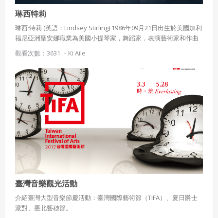
琳西特莉
琳西·特莉 (英語：Lindsey Stirling) 1986年09月21日出生於美國加利
福尼亞洲聖安娜職業為美國小提琴家，舞蹈家，表演藝術家和作曲
家，畢業於楊百翰大學的電影學院休閒治療專業，曾在紐約市擔任
觀看次數：3631 ・
Ki Aile
摩爾門傳教士。
臺灣音樂觀光活動
介紹臺灣大型音樂節慶活動：臺灣國際藝術節（TIFA）、夏日爵士
派對、臺北藝穗節。