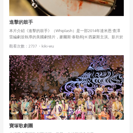
進擊的鼓手
本片介紹《進擊的鼓手》（Whiplash）是一部2014年達米恩·查澤
雷編劇並執導的美國劇情片，麥爾斯·泰勒和J·K·西蒙斯主演。影片於
2014年1月16日在日舞影展上首映並贏得評審團大獎。
觀看次數：2737 ・
kiki-wu
寶塚歌劇團