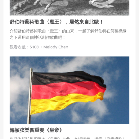
舒伯特藝術歌曲〈魔王〉，居然來自北歐！
介紹舒伯特藝術歌曲〈魔王〉的由來，一起了解舒伯特在何種機緣
之下運用這個神話創作歌曲吧！
觀看次數：5108 ・
Melody Chen
海頓弦樂四重奏《皇帝》
欣賞海頓弦樂四重奏《皇帝》全曲，並認識第二樂章〈皇帝讚歌〉