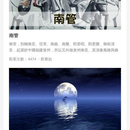
南管
南管，別稱南音、弦管、南曲、南樂、郎君唱、郎君樂、御前清
音，起源於中國福建泉州，所以又叫做泉州南音。其演奏風格與曲
調保留較多明清之前的演奏習慣與風格。在台灣，南管與使用北方
觀看次數：4474 ・
蔡雁如
樂器及近代北方官話的北管相對。根據樂器編制，可分成上四管和
下四管。南管除可單純演奏、演唱以外，亦有搭配演員演出，稱之
為梨園戲或七子戲、南管戲。布袋戲、歌仔戲也有部分用南管音樂
搭配演出。2009年南管列入聯合國教科文組織人類非物質文化遺
產。