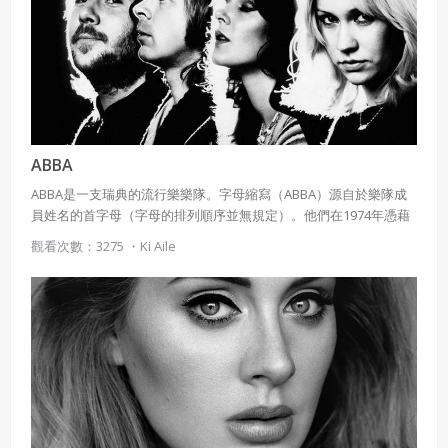
ABBA
ABBA是一支瑞典的流行樂樂隊。字母縮寫（ABBA）源自於樂隊成
員姓名的首字母（字母的排列順序並無規定）。他們在1974年憑藉
歌曲《滑鐵盧Waterloo 》歐洲歌唱大賽中獲勝，從此廣泛地為人所
觀看次數：3275 ・
Ki Aile
知。