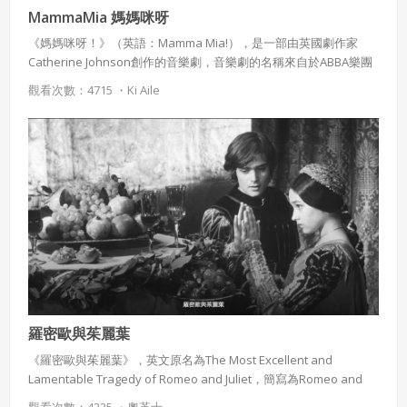
MammaMia 媽媽咪呀
《媽媽咪呀！》（英語：Mamma Mia!），是一部由英國劇作家
Catherine Johnson創作的音樂劇，音樂劇的名稱來自於ABBA樂團
1975年年度排行榜冠軍的同名單曲。 1999年由英國女導演菲利達·
觀看次數：4715 ・
Ki Aile
勞埃德執導，劇中包含了ABBA樂隊多首成名曲目包括：《Super
Trouper》、《Dancing Queen》、《Thank You for the
Music》、《The Winner Takes It All》以及《SOS》。全球累計已
使用 Facebook 帳號註冊
超過2千萬人欣賞。 "Mamma Mia"為義大利語，本意是」我的媽媽
「，用於驚嘆，相當於漢語」我的媽呀！「，表示驚訝、悲傷、興
使用 Google 帳號註冊
奮等情感。 故事圍繞女主角蘇菲（Sophie）和她的單身母親唐娜
（Donna）展開，蘇菲希望在婚禮上由父親引領走上紅地毯，但是
緣會員有意願吉寶知識系統（本系統），經註冊本
使用 Facebook 帳號登入
她不知道被自己偷偷邀請來的母親三位舊情人中，究竟哪一位才是
系統表示您同意會員合約：
自己的親生父親。
使用 Google 帳號登入
一、定義條款
授權內容：係指吉寶系統有限公司（吉寶系統公司）所有或
經授權使用而置放於吉寶知識系統網站或系統內之著作物。
羅密歐與茱麗葉
衍生著作：係指就授權內容改作之創作。
《羅密歐與茱麗葉》，英文原名為The Most Excellent and
Lamentable Tragedy of Romeo and Juliet，簡寫為Romeo and
二、會員規範
Juliet，是英國劇作家莎士比亞著名的正劇。本劇推測完成於1596