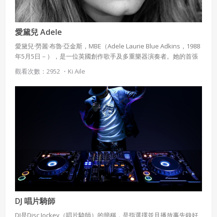
愛黛兒 Adele
愛黛兒·勞麗·布魯·亞金斯，MBE（Adele Laurie Blue Adkins，1988
年5月5日－），是一位英國創作歌手及多重樂器演奏者。她的首張
專輯《19》於2008年發行，該專輯並以在英國超過220萬、全球超
觀看次數：2952 ・
Ki Aile
過750萬的銷售量獲得7x白金銷售認證，在英國專輯排行榜上得到第
一名佳績，唱片於英國得到四次白金唱片及在美國得到雙白金的成
績，並獲得水星音樂獎提名，贏到商業上和評價上的成功。
DJ 唱片騎師
DJ是Disc Jockey（唱片騎師）的簡稱，是指選擇並且播放事先錄好