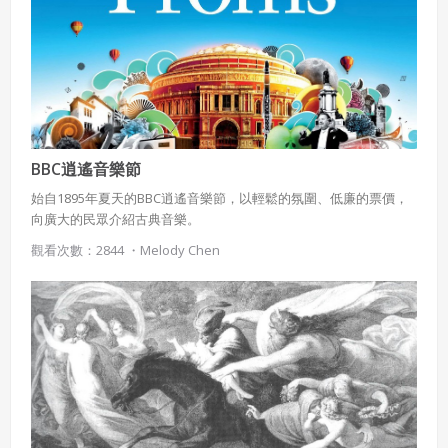
五、聲明保證
會員聲明並保證會員於使用本系統時創作、上傳或張貼的著
作物，會員享有所有權或經合法授權。
如會員違反前項約定致吉寶系統公司遭追訴、請求或求償
者，吉寶系統公司應立即通知會員，必要時本系統得移除爭
議內容。會員應協助相關程序並負擔吉寶系統公司因此所生
支出（包括律師費用）、損害及損失。
BBC逍遙音樂節
始自1895年夏天的BBC逍遙音樂節，以輕鬆的氛圍、低廉的票價，
六、終止
向廣大的民眾介紹古典音樂。
會員違反本合約或本系統任一規定者，吉寶系統公司得終止
觀看次數：2844 ・
Melody Chen
本合約。
本合約終止後，會員不得對吉寶系統公司主張任何費用、補
償或賠償。
七、合意管轄
雙方合意專以臺灣臺北地方法院為第一審管轄法
院。