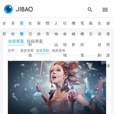
全
美
音
生
家
體
人
社
機
電
藝
生
健
部
術
樂
活
政
育
物
會
械
機
文
涯
康
全部專案
投稿專案
科
誌
領
群
與
規
與
排序：
最多查看
最多喜歡
最新發佈
技
域
電
劃
護
子
理
群