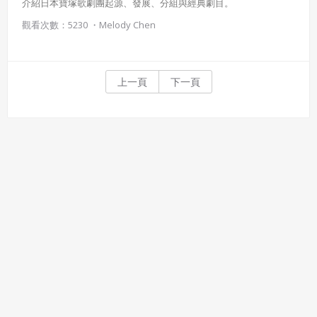
介紹日本寶塚歌劇團起源、發展、分組與經典劇目。
觀看次數：5230 ・
Melody Chen
上一頁
下一頁