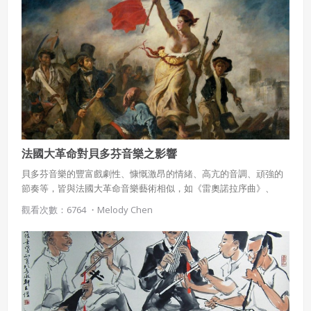
法國大革命對貝多芬音樂之影響
貝多芬音樂的豐富戲劇性、慷慨激昂的情緒、高亢的音調、頑強的
節奏等，皆與法國大革命音樂藝術相似，如《雷奧諾拉序曲》、
《艾格蒙序曲》、《克里奧蘭序曲》等法國序曲風格，甚至是他聽
觀看次數：6764 ・
Melody Chen
聞拿破崙稱帝而在盛怒之下所撕毀的第三號交響曲《英雄》，都顯
示出法國大革命對貝多芬的影響。