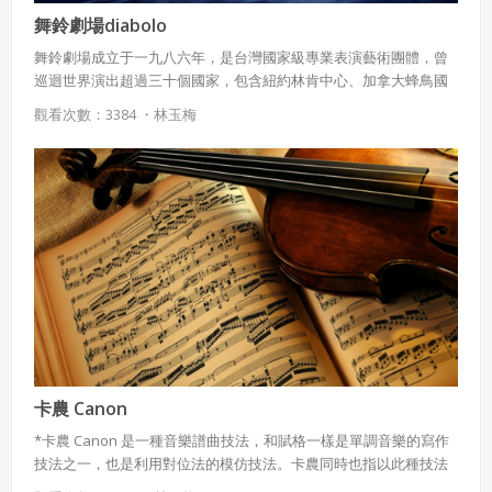
舞鈴劇場diabolo
舞鈴劇場成立于一九八六年，是台灣國家級專業表演藝術團體，曾
巡迴世界演出超過三十個國家，包含紐約林肯中心、加拿大蜂鳥國
家劇院、日本愛知博覽會、上海世博會、中南美洲各國國家劇院、
觀看次數：3384 ・
林玉梅
台北國家戏劇院等演出超過兩千場。 二零一六年二月舞鈴劇場于馬
來西亞成立分團，總部位于雪兰莪沙登地區，我們為專業演出劇場
及各種商业演出客製化表演藝術演出項目，內容涵盖扯鈴、音樂、
舞蹈、特技、多媒體、燈光及視覺整合等，演出成員多來自馬來西
亞及台灣的藝術家。期待為馬來西亞的文化及娛樂活動提供優質的
演出，讓更多馬來西亞的藝術家在世界舞台上發光發熱。 成立至
今，舞鈴劇場馬來西亞已巡迴台北國家戲劇院、大連體育館、澳门
威尼斯度假村酒店、台中國家歌劇院等國際指標性演出。 歡迎進入
舞鈴的世界，這是一場你絕對不能錯過的演出。
卡農 Canon
*卡農 Canon 是一種音樂譜曲技法，和賦格一樣是單調音樂的寫作
技法之一，也是利用對位法的模仿技法。卡農同時也指以此種技法
創作出來的音樂作品。 *卡農的所有聲部雖然都模仿一個聲部，但