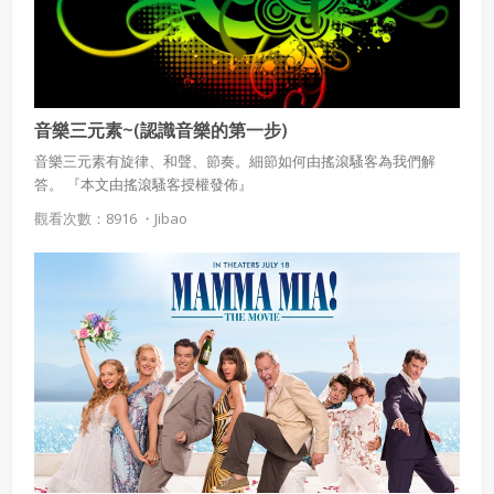
音樂三元素~(認識音樂的第一步)
音樂三元素有旋律、和聲、節奏。細節如何由搖滾騷客為我們解
答。 『本文由搖滾騷客授權發佈』
觀看次數：8916 ・
Jibao