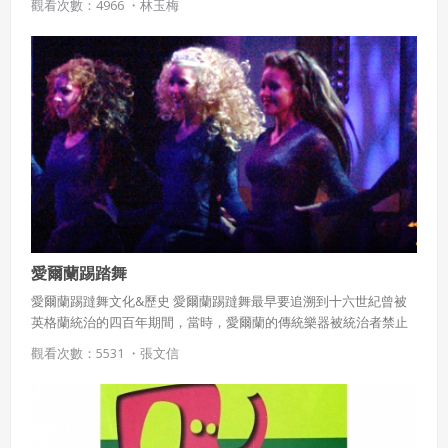
觀看次數：4966 ・
林玉梅
不同高度的聲部依一定間隔進入，造成一種此起彼伏，連綿不斷的
效果，輪唱也是一種卡農。在卡農中，最先出現的旋律是導句，以
後模仿的是答句。 *根據各聲部高度不同的音程差，可分為同度卡
農，五度卡農，四度卡農等；根據間隔的時間長短，可分為一小節
卡農，兩小節卡農等；此外還有伴奏卡農，轉位卡農，逆行卡農，
反行卡農，搖滾卡農等各種手法。
愛爾蘭踢踏舞
愛爾蘭踢躂舞文化&歷史 愛爾蘭踢躂舞最早要追溯到十六世紀曾被
英格蘭統治的四百年期間，當時，愛爾蘭的傳統樂器被統治者禁止
彈奏，因此許多愛爾蘭的家庭，都由父母以手腳打著拍子， 以嘴模
觀看次數：5531 ・
張文信
擬樂器聲音，用類似爵士口技手法代代傳授傳統音樂及舞蹈。 在統
治期間，為了不讓巡查的英格蘭軍隊隔窗發現愛爾蘭人的節慶聚
會，發展了上半身不動而以透過下半身的足部舞蹈來紓解民族情
懷。