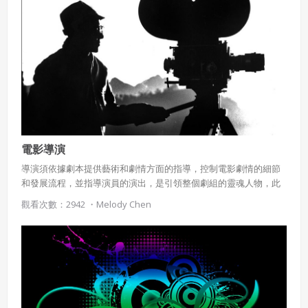
性，由於民謠中用了大量的比喻等修辭手段，使歌曲生動活潑、令
人過耳不忘。 它以自身古樸率真的特色流傳於世，同時又受到啟蒙
運動與浪漫主義的影響使自由主義和人性化深植於民謠中。
電影導演
導演須依據劇本提供藝術和劇情方面的指導，控制電影劇情的細節
和發展流程，並指導演員的演出，是引領整個劇組的靈魂人物，此
處介紹知名的電影導演：阿利安卓、柯朗、李安、哈札納維西斯、
觀看次數：2942 ・
Melody Chen
霍伯、史匹柏等人。