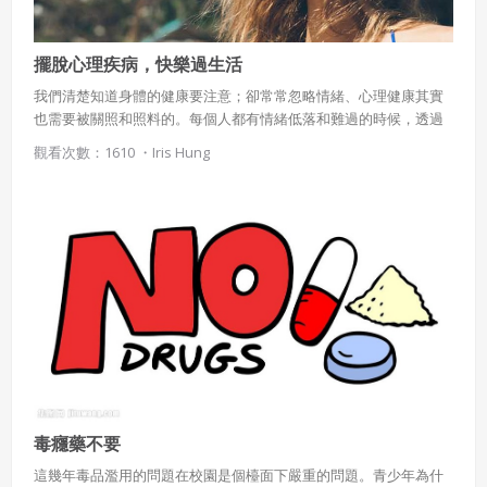
會員使用本系統之費用，由吉寶系統公司定之並按月收取。
吉寶系統公司得不定期公告與調整費用。
擺脫心理疾病，快樂過生活
四、會員授權
我們清楚知道身體的健康要注意；卻常常忽略情緒、心理健康其實
想起密碼了嗎？點擊
立刻登入
也需要被關照和照料的。每個人都有情緒低落和難過的時候，透過
會員享有其創作之衍生著作的著作權，但會員同意吉寶系統
日常生活的快樂提案，去擺脫憂鬱情緒、憂鬱症、躁鬱症、強迫症
公司得於該著作權存續期間內無償使用，包括再授權之權
觀看次數：1610 ・
Iris Hung
等心理疾病。心受傷了，就好好照顧它吧！
利。
本條約定不因本合約終止而失效。
五、聲明保證
會員聲明並保證會員於使用本系統時創作、上傳或張貼的著
作物，會員享有所有權或經合法授權。
如會員違反前項約定致吉寶系統公司遭追訴、請求或求償
者，吉寶系統公司應立即通知會員，必要時本系統得移除爭
議內容。會員應協助相關程序並負擔吉寶系統公司因此所生
支出（包括律師費用）、損害及損失。
毒癮藥不要
六、終止
這幾年毒品濫用的問題在校園是個檯面下嚴重的問題。青少年為什
會員違反本合約或本系統任一規定者，吉寶系統公司得終止