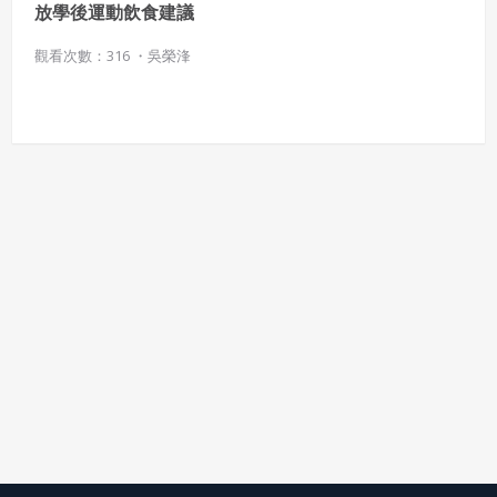
放學後運動飲食建議
觀看次數：316 ・
吳榮浲