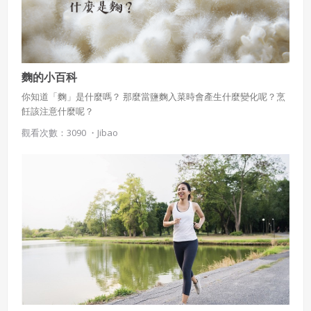
麴的小百科
你知道「麴」是什麼嗎？ 那麼當鹽麴入菜時會產生什麼變化呢？烹
飪該注意什麼呢？
觀看次數：3090 ・
Jibao