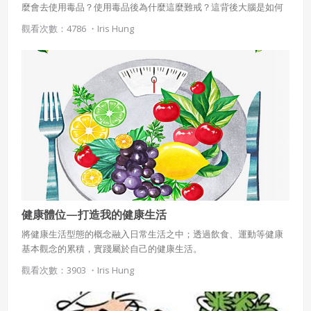
麼會去使用毒品？使用毒品後為什麼這麼難戒？這背後大腦是如何
本合約。
被毒品挾制？要怎麼避免青少年去使用毒品？了解這一連串的問題
觀看次數：4786 ・
Iris Hung
本合約終止後，會員不得對吉寶系統公司主張任何費用、補
是毒品防制釜底抽薪的方法。
償或賠償。
七、合意管轄
雙方合意專以臺灣臺北地方法院為第一審管轄法
院。
健康體位—打造我的健康生活
將健康生活型態的概念融入日常生活之中；透過飲食、運動等健康
基本觀念的累積，實踐屬於自己的健康生活。
觀看次數：3903 ・
Iris Hung