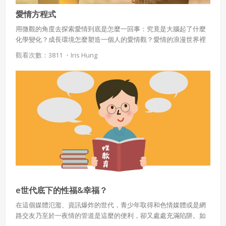
愛情方程式
用微觀的角度去探索愛情到底是怎麼一回事：究竟是大腦起了什麼
化學變化？成長環境怎麼塑造一個人的愛情觀？愛情的浪漫世界裡
又要怎麼用『愛之語』交流，才會最幸福呢？或許可以在這個專案
觀看次數：3811 ・
Iris Hung
裡得到一些線索！
e世代底下的性福&幸福？
在這個媒體氾濫、資訊爆炸的世代，青少年取得和色情媒體或是網
路交友乃至於一夜情的管道是這麼的便利，卻又處處充滿陷阱。如
何在這樣的世代中，抵擋對『性』的誘惑和試探，對健康資訊具備