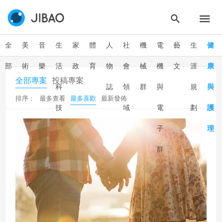
全
美
音
生
家
體
人
社
機
電
藝
生
健
部
術
樂
活
政
育
物
會
械
機
文
涯
康
全部專案
投稿專案
科
誌
領
群
與
規
與
排序：
最多查看
最多喜歡
最新發佈
技
域
電
劃
護
子
理
群