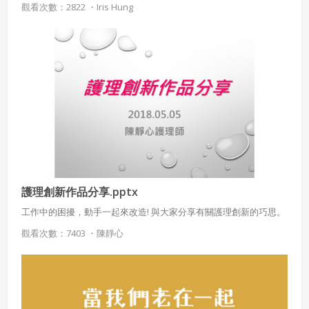
觀看次數：2822 ・
Iris Hung
批判性的思考；是青少年當務之急要學習的健康課題。
護理創新作品分享.pptx
工作中的困擾，動手一起來改造! 與大家分享有關護理創新的巧思。
觀看次數：7403 ・
陳靜心
使用 Facebook 帳號註冊
使用 Google 帳號註冊