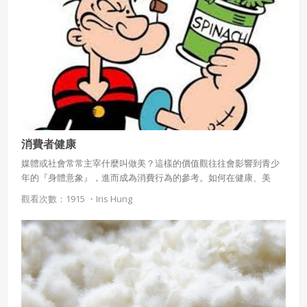
消費者健康
媒體或社會常常主宰什麼叫做美？這樣的價值觀往往會影響到青少
年的『身體意象』，進而成為消費行為的參考。如何在健康、美
容、瘦身相關的消費行為中，避免掉可能潛藏的風險；而身為一位
觀看次數：1915 ・
Iris Hung
消費者如何為自己的權益把關，又有哪些應盡的義務呢？一起來為
你自己和家人學習這些生活化又實用的內容吧！