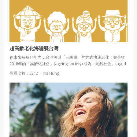
緣會員有意願吉寶知識系統（本系統），經註冊本
使用 Facebook 帳號登入
系統表示您同意會員合約：
使用 Google 帳號登入
一、定義條款
授權內容：係指吉寶系統有限公司（吉寶系統公司）所有或
經授權使用而置放於吉寶知識系統網站或系統內之著作物。
衍生著作：係指就授權內容改作之創作。
超高齡老化海嘯襲台灣
在未來短短14年內，台灣將以「三級跳」的方式快速老化，先是從
二、會員規範
2018年的「高齡化社會」(ageing society) 成為「高齡社會」(aged
會員同意遵守本系統之會員規範、著作權條款及隱私權政
society)，緊接著8年後躍升為「超高齡社會」(superaged
觀看次數：3212 ・
Iris Hung
策。
society)。 由「高齡化社會」進入「高齡社會」，台灣歷時僅約25
已閱讀
使用條款
和
隱私政策
我同意上述會員條款
年，與日本相當，但與法國歷時長達127年、美國72年、英國47年
違反前項約定者，本系統得終止會員資格。
相較，我國在時程上快了一倍以上。因此，包括高齡人口照顧及安
同意上述條款，確定註冊
養需求等，已成為社會所關注的重要課題。
已經有註冊帳號了嗎？點擊
立刻登入
三、著作權授權
會員得於本系統內使用授權內容，除經著作權人有標示採取
還沒有註冊帳號嗎？點擊
立刻註冊
創用CC授權或其他授權者，會員不得重製、轉載、散布或類
似方法流通授權內容。
本系統防盜拷措施或類似措施，會員不得予以破解、破壞或
以其他方法規避。