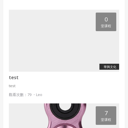
0
堂课程
華興文化
test
test
觀看次數：79 ・
Leo
7
堂课程