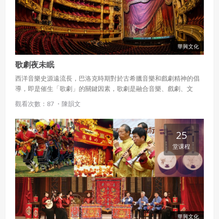
華興文化
歌劇夜未眠
西洋音樂史源遠流長，巴洛克時期對於古希臘音樂和戲劇精神的倡
導，即是催生「歌劇」的關鍵因素，歌劇是融合音樂、戲劇、文
學、舞蹈與舞臺布景於一身的表演藝術，發展至今，累積了許多經
觀看次數：87 ・
陳韻文
典作品，值得細細品味。
25
堂课程
華興文化