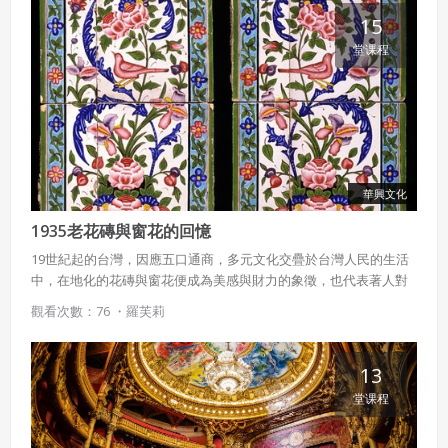
15
堂课程
華興文化
1935老花磚與窗花的回憶
19世紀起的台灣，因應五口通商，多元文化交疊於台灣人民的生活
中，在地化的花磚與窗花便成為美感與財力的象徵，也代表著人對
於"家＂的追求。本課程藉由觀察設計窗花花磚，讓學生重新體會往
觀看次數：76 ・
羅芙莉
日專屬於台灣的美感與創意。
13
堂课程