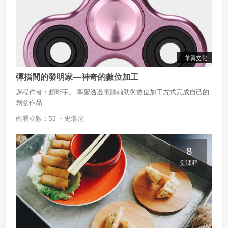
華興文化
彈指間的發明家—神奇的數位加工
課程作者：趙珩宇。 學習透過電腦輔助與數位加工方式完成自己的
創意作品
觀看次數：55 ・
史湯尼
8
堂课程