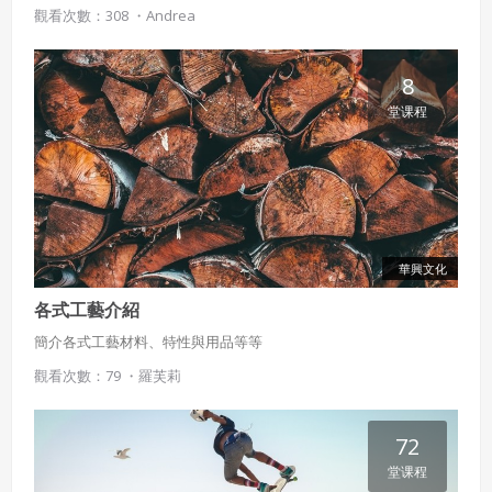
策。
觀看次數：308 ・
Andrea
已閱讀
使用條款
和
隱私政策
我同意上述會員條款
違反前項約定者，本系統得終止會員資格。
同意上述條款，確定註冊
8
已經有註冊帳號了嗎？點擊
立刻登入
三、著作權授權
堂课程
會員得於本系統內使用授權內容，除經著作權人有標示採取
還沒有註冊帳號嗎？點擊
立刻註冊
創用CC授權或其他授權者，會員不得重製、轉載、散布或類
似方法流通授權內容。
本系統防盜拷措施或類似措施，會員不得予以破解、破壞或
以其他方法規避。
會員使用本系統之費用，由吉寶系統公司定之並按月收取。
華興文化
吉寶系統公司得不定期公告與調整費用。
各式工藝介紹
四、會員授權
簡介各式工藝材料、特性與用品等等
想起密碼了嗎？點擊
立刻登入
會員享有其創作之衍生著作的著作權，但會員同意吉寶系統
觀看次數：79 ・
羅芙莉
公司得於該著作權存續期間內無償使用，包括再授權之權
利。
本條約定不因本合約終止而失效。
72
堂课程
五、聲明保證