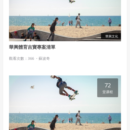
會員聲明並保證會員於使用本系統時創作、上傳或張貼的著
作物，會員享有所有權或經合法授權。
如會員違反前項約定致吉寶系統公司遭追訴、請求或求償
者，吉寶系統公司應立即通知會員，必要時本系統得移除爭
議內容。會員應協助相關程序並負擔吉寶系統公司因此所生
華興文化
支出（包括律師費用）、損害及損失。
華興體育吉寶專案清單
六、終止
觀看次數：366 ・
蘇波奇
會員違反本合約或本系統任一規定者，吉寶系統公司得終止
本合約。
本合約終止後，會員不得對吉寶系統公司主張任何費用、補
償或賠償。
72
堂课程
七、合意管轄
雙方合意專以臺灣臺北地方法院為第一審管轄法
院。