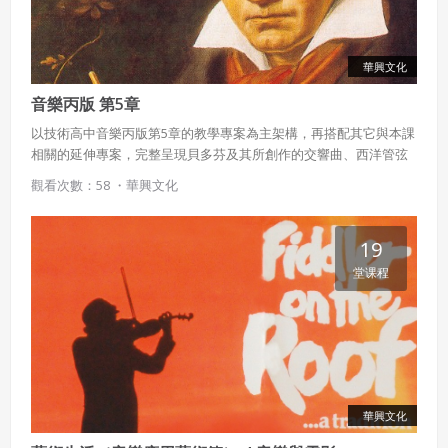
華興文化
音樂丙版 第5章
以技術高中音樂丙版第5章的教學專案為主架構，再搭配其它與本課
相關的延伸專案，完整呈現貝多芬及其所創作的交響曲、西洋管弦
樂團編制、音階與調號等豐富內容。
觀看次數：58 ・
華興文化
19
堂课程
華興文化