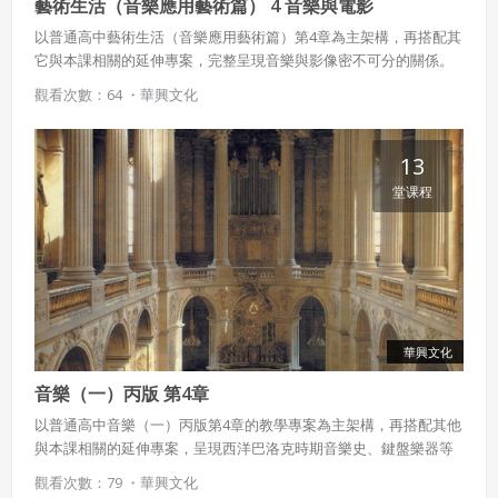
藝術生活（音樂應用藝術篇） 4 音樂與電影
以普通高中藝術生活（音樂應用藝術篇）第4章為主架構，再搭配其
它與本課相關的延伸專案，完整呈現音樂與影像密不可分的關係。
觀看次數：64 ・
華興文化
13
堂课程
華興文化
音樂（一）丙版 第4章
以普通高中音樂（一）丙版第4章的教學專案為主架構，再搭配其他
與本課相關的延伸專案，呈現西洋巴洛克時期音樂史、鍵盤樂器等
豐富內容。
觀看次數：79 ・
華興文化