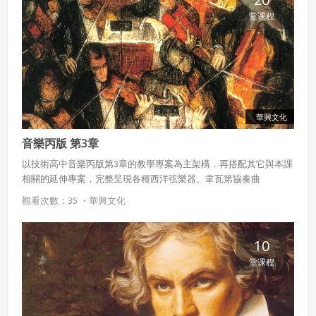
堂课程
華興文化
音樂丙版 第3章
以技術高中音樂丙版第3章的教學專案為主架構，再搭配其它與本課
相關的延伸專案，完整呈現各種西洋弦樂器、韋瓦第協奏曲
〈春〉，以及音樂表演型態等豐富內容。
觀看次數：35 ・
華興文化
10
堂课程