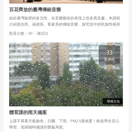
百花齊放的臺灣傳統音樂
由於臺灣族群的多元性，在音樂藝術的表現上也各異其趣，本課程
介紹原住民、福佬系、客家系的傳統音樂，探究其中的民族性格與
時代精神。
觀看次數：89 ・
陳韻文
使用 Facebook 帳號註冊
33
使用 Google 帳號註冊
堂课程
緣會員有意願吉寶知識系統（本系統），經註冊本
使用 Facebook 帳號登入
系統表示您同意會員合約：
使用 Google 帳號登入
一、定義條款
授權內容：係指吉寶系統有限公司（吉寶系統公司）所有或
經授權使用而置放於吉寶知識系統網站或系統內之著作物。
華興文化
衍生著作：係指就授權內容改作之創作。
體育課的雨天備案
二、會員規範
上課不再看天氣臉色，日曬、下雨、PM2.5攏免驚！創造學生安心
學習、老師隨時備課的雙贏局面。
會員同意遵守本系統之會員規範、著作權條款及隱私權政