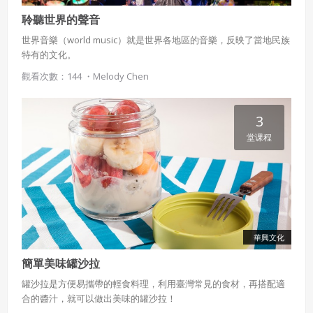
聆聽世界的聲音
世界音樂（world music）就是世界各地區的音樂，反映了當地民族
特有的文化。
觀看次數：144 ・
Melody Chen
3
堂课程
華興文化
簡單美味罐沙拉
罐沙拉是方便易攜帶的輕食料理，利用臺灣常見的食材，再搭配適
合的醬汁，就可以做出美味的罐沙拉！