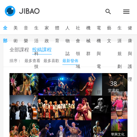
全
美
音
生
家
體
人
社
機
電
藝
生
健
部
術
樂
活
政
育
物
會
械
機
文
涯
康
全部課程
投稿課程
科
誌
領
群
與
規
與
排序：
最多查看
最多喜歡
最新發佈
技
域
電
劃
護
子
理
38
堂课程
群
華興文化