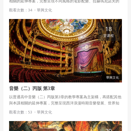
相關的延伸專案，完整呈現不同風格的電影配樂、拉赫瑪尼諾夫的
鋼琴曲，以及黑膠唱片發展等豐富內容。
觀看次數：34 ・
華興文化
18
堂课程
華興文化
音樂（二）丙版 第3章
以普通高中音樂（二）丙版第3章的教學專案為主架構，再搭配其他
與本課相關的延伸專案，完整呈現西洋浪漫時期音樂發展、世界知
名歌劇院、和聲等豐富內容。
觀看次數：53 ・
華興文化
20