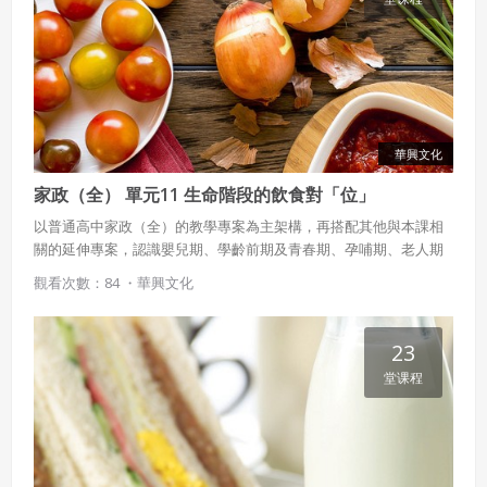
華興文化
家政（全） 單元11 生命階段的飲食對「位」
以普通高中家政（全）的教學專案為主架構，再搭配其他與本課相
關的延伸專案，認識嬰兒期、學齡前期及青春期、孕哺期、老人期
的飲食需求及原則。
觀看次數：84 ・
華興文化
23
堂课程