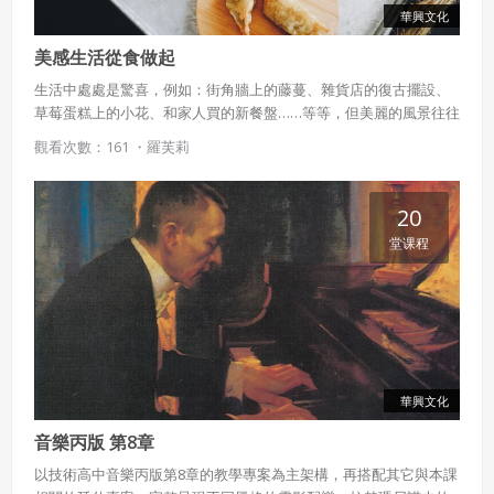
華興文化
美感生活從食做起
生活中處處是驚喜，例如：街角牆上的藤蔓、雜貨店的復古擺設、
草莓蛋糕上的小花、和家人買的新餐盤……等等，但美麗的風景往往
只留給願意放慢腳步觀察周遭的人，不過，要了解與體驗美並不困
觀看次數：161 ・
羅芙莉
難，從日常生活中的食物和擺盤開始，便能簡單上手！
20
堂课程
華興文化
音樂丙版 第8章
以技術高中音樂丙版第8章的教學專案為主架構，再搭配其它與本課