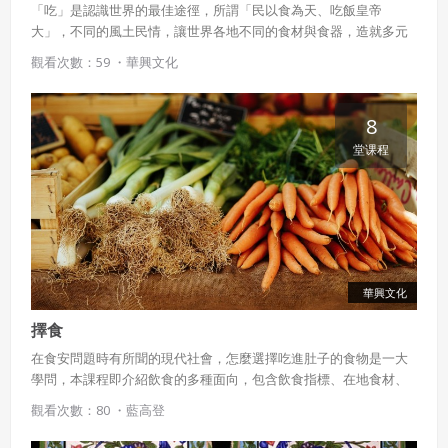
「吃」是認識世界的最佳途徑，所謂「民以食為天、吃飯皇帝
大」，不同的風土民情，讓世界各地不同的食材與食器，造就多元
又有趣的烹煮習慣及飲食文化。本課程將列舉東南亞、義大利、日
觀看次數：59 ・
華興文化
本與臺灣的食材、用餐禮儀與禁忌等，帶領學生用「食物」環遊世
界。
8
堂课程
華興文化
擇食
在食安問題時有所聞的現代社會，怎麼選擇吃進肚子的食物是一大
學問，本課程即介紹飲食的多種面向，包含飲食指標、在地食材、
食品添加物、食物中毒、食農教育等，還有健康沙拉罐的實作步
觀看次數：80 ・
藍高登
驟，一起認識讓餐餐健康美味兼具，又能滿足人體所需營養的方法
吧！