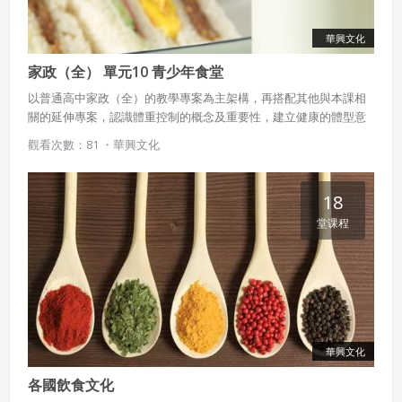
華興文化
家政（全） 單元10 青少年食堂
以普通高中家政（全）的教學專案為主架構，再搭配其他與本課相
關的延伸專案，認識體重控制的概念及重要性，建立健康的體型意
識，藉由飲食及運動等方式來改善體型，並認識營養標示、食物標
觀看次數：81 ・
華興文化
示的意義。
18
堂课程
華興文化
各國飲食文化