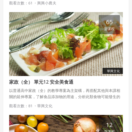
觀看次數：61 ・
興興小農夫
65
堂课程
華興文化
家政（全） 單元12 安全美食通
以普通高中家政（全）的教學專案為主架構，再搭配其他與本課相
關的延伸專案，了解食品添加物的用途，分析此類食物可能發生的
食品衛生安全危機。除此之外，也從成長經驗出發，認識餐桌禮儀
觀看次數：81 ・
華興文化
的重要性。
12
堂课程