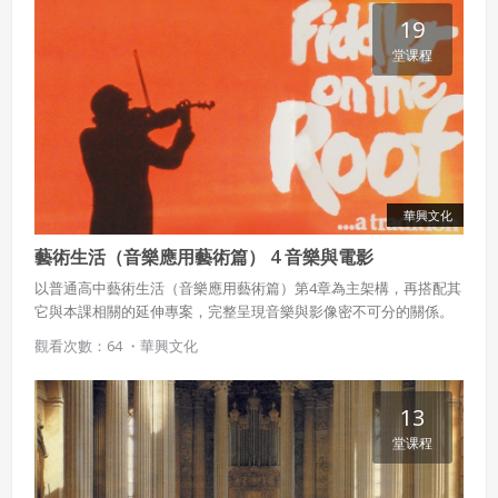
19
堂课程
華興文化
藝術生活（音樂應用藝術篇） 4 音樂與電影
以普通高中藝術生活（音樂應用藝術篇）第4章為主架構，再搭配其
它與本課相關的延伸專案，完整呈現音樂與影像密不可分的關係。
觀看次數：64 ・
華興文化
13
堂课程