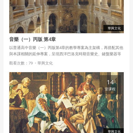
華興文化
音樂（一）丙版 第4章
以普通高中音樂（一）丙版第4章的教學專案為主架構，再搭配其他
與本課相關的延伸專案，呈現西洋巴洛克時期音樂史、鍵盤樂器等
豐富內容。
觀看次數：79 ・
華興文化
14
堂课程
華興文化