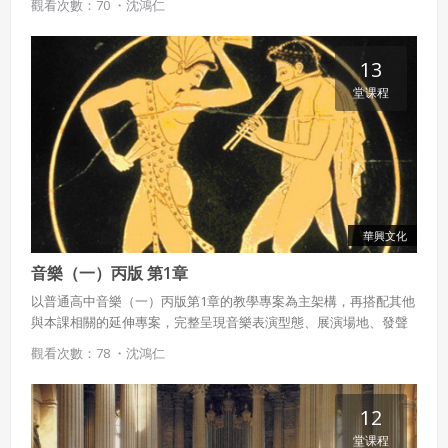
觀看次數：70 ・
沈鴻仁
13
堂课程
華興文化
音樂（一）丙版 第1章
以普通高中音樂（一）丙版第1章的教學專案為主架構，再搭配其他
與本課相關的延伸專案，完整呈現音樂表演型態、展演場地、發聲
原理等豐富內容。
觀看次數：78 ・
沈鴻仁
12
堂课程