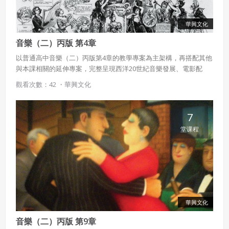
華興文化
音樂（二）丙版 第4章
以普通高中音樂（二）丙版第4章的教學專案為主架構，再搭配其他
與本課相關的延伸專案，完整呈現西洋20世紀音樂發展、電影配
樂、音樂術語等豐富內容。
觀看次數：42 ・
華興文化
7
堂课程
華興文化
音樂（二）丙版 第9章