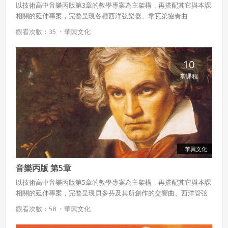
以技術高中音樂丙版第3章的教學專案為主架構，再搭配其它與本課
相關的延伸專案，完整呈現各種西洋弦樂器、韋瓦第協奏曲
〈春〉，以及音樂表演型態等豐富內容。
觀看次數：35 ・
華興文化
10
堂课程
華興文化
音樂丙版 第5章
以技術高中音樂丙版第5章的教學專案為主架構，再搭配其它與本課
相關的延伸專案，完整呈現貝多芬及其所創作的交響曲、西洋管弦
樂團編制、音階與調號等豐富內容。
觀看次數：58 ・
華興文化