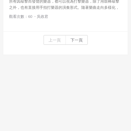
所有因敲擊而發聲的樂器，都可以視為打擊樂器，除了用鼓棒敲擊
之外，也有直接用手拍打樂器的演奏形式。隨著樂曲走向多樣化，
出現各種形式、材質的打擊樂器。此課程除了一般常見西洋打擊樂
觀看次數：60 ・
吳政君
器之外，也涵蓋了較特殊的擊樂器、手鼓擊樂藝術家吳政君老師等
等，以不同切入點認識擊樂的多元表現方式。
上一頁
下一頁