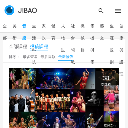
全
美
音
生
家
體
人
社
機
電
藝
生
健
部
術
樂
活
政
育
物
會
械
機
文
涯
康
全部課程
投稿課程
科
誌
領
群
與
規
與
排序：
最多查看
最多喜歡
最新發佈
技
域
電
劃
護
子
理
38
堂课程
群
華興文化