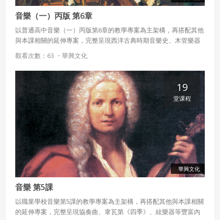
音樂（一）丙版 第6章
以普通高中音樂（一）丙版第6章的教學專案為主架構，再搭配其他
與本課相關的延伸專案，完整呈現西洋古典時期音樂史、木管樂器
等豐富內容。
觀看次數：63 ・
華興文化
使用 Facebook 帳號註冊
19
堂课程
使用 Google 帳號註冊
緣會員有意願吉寶知識系統（本系統），經註冊本
使用 Facebook 帳號登入
系統表示您同意會員合約：
使用 Google 帳號登入
一、定義條款
華興文化
授權內容：係指吉寶系統有限公司（吉寶系統公司）所有或
經授權使用而置放於吉寶知識系統網站或系統內之著作物。
音樂 第5課
衍生著作：係指就授權內容改作之創作。
以職業學校音樂第5課的教學專案為主架構，再搭配其他與本課相關
的延伸專案，完整呈現協奏曲、韋瓦第《四季》、絃樂器等豐富內
二、會員規範