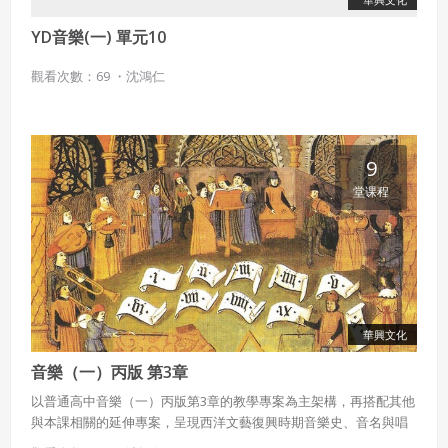
YD音樂(一) 單元10
觀看次數：69 ・
沈鴻仁
9
堂课程
華興文化
音樂（一）丙版 第3章
以普通高中音樂（一）丙版第3章的教學專案為主架構，再搭配其他
與本課相關的延伸專案，呈現西洋文藝復興時期音樂史、音名與唱
名等豐富內容。