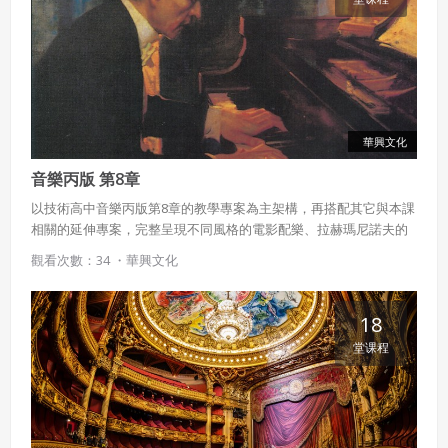
華興文化
音樂丙版 第8章
以技術高中音樂丙版第8章的教學專案為主架構，再搭配其它與本課
相關的延伸專案，完整呈現不同風格的電影配樂、拉赫瑪尼諾夫的
鋼琴曲，以及黑膠唱片發展等豐富內容。
觀看次數：34 ・
華興文化
18
堂课程