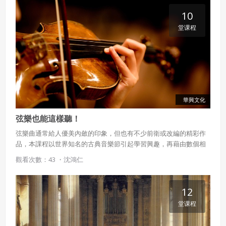
10
堂课程
華興文化
弦樂也能這樣聽！
弦樂曲通常給人優美內斂的印象，但也有不少前衛或改編的精彩作
品，本課程以世界知名的古典音樂節引起學習興趣，再藉由數個相
關的表演團體和作曲家的創作，聆賞弦樂器與其他樂器的搭配樂
觀看次數：43 ・
沈鴻仁
趣，感受弦樂豐富多變的演繹方式。
12
堂课程