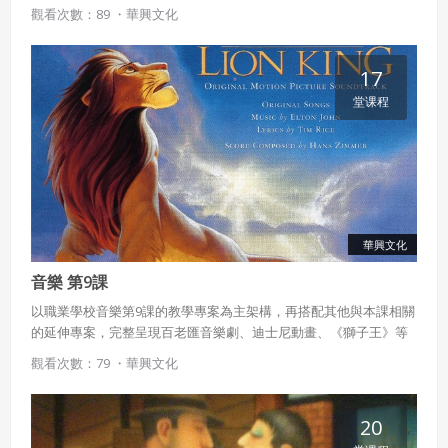
容。
觀看次數：89 ・
華興文化
會員同意遵守本系統之會員規範、著作權條款及隱私權政
策。
已閱讀
使用條款
和
隱私政策
我同意上述會員條款
17
違反前項約定者，本系統得終止會員資格。
堂课程
同意上述條款，確定註冊
已經有註冊帳號了嗎？點擊
立刻登入
三、著作權授權
會員得於本系統內使用授權內容，除經著作權人有標示採取
還沒有註冊帳號嗎？點擊
立刻註冊
創用CC授權或其他授權者，會員不得重製、轉載、散布或類
似方法流通授權內容。
本系統防盜拷措施或類似措施，會員不得予以破解、破壞或
以其他方法規避。
華興文化
會員使用本系統之費用，由吉寶系統公司定之並按月收取。
音樂 第9課
吉寶系統公司得不定期公告與調整費用。
以職業學校音樂第9課的教學專案為主架構，再搭配其他與本課相關
的延伸專案，完整呈現百老匯音樂劇、迪士尼動畫、《獅子王》等
四、會員授權
想起密碼了嗎？點擊
立刻登入
豐富內容。
觀看次數：79 ・
華興文化
會員享有其創作之衍生著作的著作權，但會員同意吉寶系統
公司得於該著作權存續期間內無償使用，包括再授權之權
利。
20
本條約定不因本合約終止而失效。