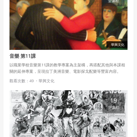
堂课程
五、聲明保證
會員聲明並保證會員於使用本系統時創作、上傳或張貼的著
作物，會員享有所有權或經合法授權。
如會員違反前項約定致吉寶系統公司遭追訴、請求或求償
者，吉寶系統公司應立即通知會員，必要時本系統得移除爭
華興文化
議內容。會員應協助相關程序並負擔吉寶系統公司因此所生
支出（包括律師費用）、損害及損失。
音樂 第11課
以職業學校音樂第11課的教學專案為主架構，再搭配其他與本課相
六、終止
關的延伸專案，呈現拉丁美洲音樂、電影探戈配樂等豐富內容。
會員違反本合約或本系統任一規定者，吉寶系統公司得終止
觀看次數：49 ・
華興文化
本合約。
本合約終止後，會員不得對吉寶系統公司主張任何費用、補
償或賠償。
19
堂课程
七、合意管轄
雙方合意專以臺灣臺北地方法院為第一審管轄法
院。