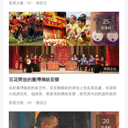
觀看次數：87 ・
陳韻文
典作品，值得細細品味。
25
堂课程
華興文化
百花齊放的臺灣傳統音樂
由於臺灣族群的多元性，在音樂藝術的表現上也各異其趣，本課程
介紹原住民、福佬系、客家系的傳統音樂，探究其中的民族性格與
時代精神。
觀看次數：89 ・
陳韻文
20
堂课程