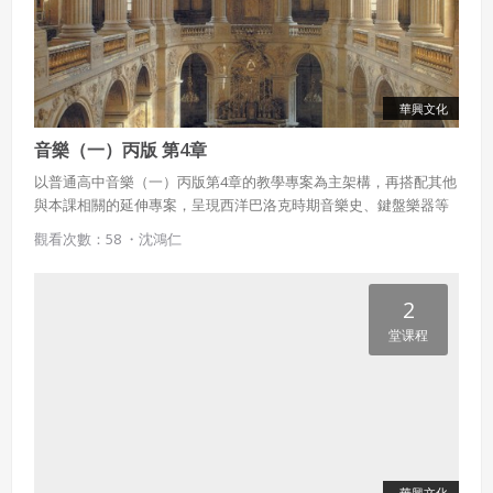
華興文化
音樂（一）丙版 第4章
以普通高中音樂（一）丙版第4章的教學專案為主架構，再搭配其他
與本課相關的延伸專案，呈現西洋巴洛克時期音樂史、鍵盤樂器等
豐富內容。
觀看次數：58 ・
沈鴻仁
2
堂课程
華興文化