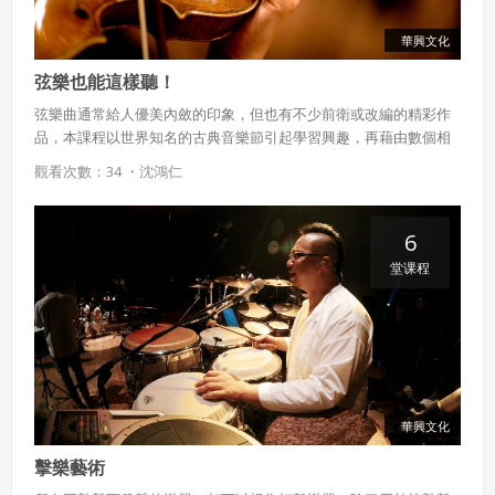
華興文化
弦樂也能這樣聽！
弦樂曲通常給人優美內斂的印象，但也有不少前衛或改編的精彩作
品，本課程以世界知名的古典音樂節引起學習興趣，再藉由數個相
關的表演團體和作曲家的創作，聆賞弦樂器與其他樂器的搭配樂
觀看次數：34 ・
沈鴻仁
趣，感受弦樂豐富多變的演繹方式。
6
堂课程
華興文化
擊樂藝術