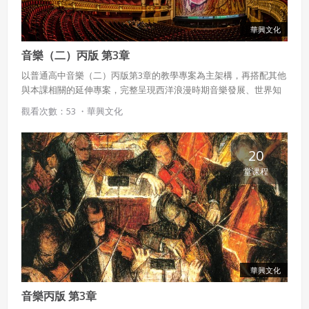
華興文化
音樂（二）丙版 第3章
以普通高中音樂（二）丙版第3章的教學專案為主架構，再搭配其他
與本課相關的延伸專案，完整呈現西洋浪漫時期音樂發展、世界知
名歌劇院、和聲等豐富內容。
觀看次數：53 ・
華興文化
20
堂课程
華興文化
音樂丙版 第3章