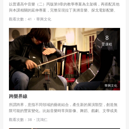
以普通高中音樂（二）丙版第9章的教學專案為主架構，再搭配其他
與本課相關的延伸專案，完整呈現拉丁美洲音樂、探戈電影配樂、
新探戈節奏模式等豐富內容。
觀看次數：41 ・
華興文化
8
堂课程
華興文化
跨樂界線
所謂跨界，意指不同領域的藝術結合，產生新的展演類型，創造無
限可能的豐富變化。比如音樂時常與影像、舞蹈、戲劇、文學或美
術彼此影響，呈現多元的面貌，本課程以三個音樂跨界展演團體作
觀看次數：38 ・
沈鴻仁
為引導，再介紹音樂與其他領域的相互作用之下，所展現的精彩火
花。