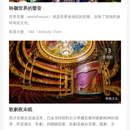
聆聽世界的聲音
世界音樂（world music）就是世界各地區的音樂，反映了當地民族
特有的文化。
觀看次數：144 ・
Melody Chen
13
堂课程
華興文化
歌劇夜未眠
西洋音樂史源遠流長，巴洛克時期對於古希臘音樂和戲劇精神的倡
導，即是催生「歌劇」的關鍵因素，歌劇是融合音樂、戲劇、文
學、舞蹈與舞臺布景於一身的表演藝術，發展至今，累積了許多經