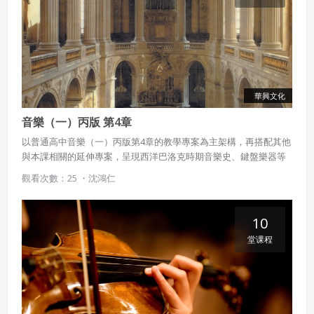
華興文化
音樂（一）丙版 第4章
以普通高中音樂（一）丙版第4章的教學專案為主架構，再搭配其他
與本課相關的延伸專案，呈現西洋巴洛克時期音樂史、鍵盤樂器等
豐富內容。
觀看次數：25 ・
沈鴻仁
10
堂课程