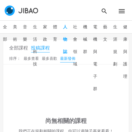
二、會員規範
會員同意遵守本系統之會員規範、著作權條款及隱私權政
策。
已閱讀
使用條款
和
隱私政策
我同意上述會員條款
違反前項約定者，本系統得終止會員資格。
全
美
音
生
家
體
人
社
機
電
藝
生
健
同意上述條款，確定註冊
已經有註冊帳號了嗎？點擊
立刻登入
三、著作權授權
部
術
樂
活
政
育
物
會
械
機
文
涯
康
全部課程
投稿課程
會員得於本系統內使用授權內容，除經著作權人有標示採取
科
誌
領
群
與
規
與
還沒有註冊帳號嗎？點擊
立刻註冊
創用CC授權或其他授權者，會員不得重製、轉載、散布或類
排序：
最多查看
最多喜歡
最新發佈
似方法流通授權內容。
技
域
電
劃
護
本系統防盜拷措施或類似措施，會員不得予以破解、破壞或
以其他方法規避。
子
理
會員使用本系統之費用，由吉寶系統公司定之並按月收取。
吉寶系統公司得不定期公告與調整費用。
群
四、會員授權
想起密碼了嗎？點擊
立刻登入
會員享有其創作之衍生著作的著作權，但會員同意吉寶系統
公司得於該著作權存續期間內無償使用，包括再授權之權
尚無相關的課程
利。
本條約定不因本合約終止而失效。
我們正在規劃相關的課程，你可以過陣子再來看看！