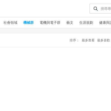
授權內容：係指吉寶系統有限公司（吉寶系統公司）所有或經授權
使用而置放於吉寶知識系統網站或系統內之著作物。
衍生著作：係指就授權內容改作之創作。
社會領域
機械群
電機與電子群
藝文
生涯規劃
健康與
二、會員規範
會員同意遵守本系統之會員規範、著作權條款及隱私權政策。
違反前項約定者，本系統得終止會員資格。
已閱讀
使用條款
和
隱私政策
排序：
最多查看
最多喜歡
我同意上述會員條款
三、著作權授權
同意上述條款，確定註冊
已經有註冊帳號了嗎？點擊
立刻登入
會員得於本系統內使用授權內容，除經著作權人有標示採取創用CC
授權或其他授權者，會員不得重製、轉載、散布或類似方法流通授
還沒有註冊帳號嗎？點擊
立刻註冊
權內容。
本系統防盜拷措施或類似措施，會員不得予以破解、破壞或以其他
方法規避。
會員使用本系統之費用，由吉寶系統公司定之並按月收取。吉寶系
統公司得不定期公告與調整費用。
四、會員授權