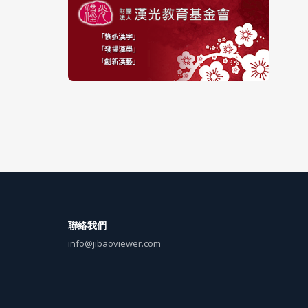
聯絡我們
info@jibaoviewer.com