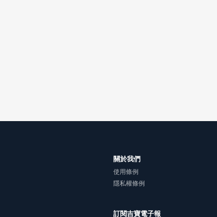
雙方合意專以臺灣臺北地方法院為第一審管轄法院。
關於我們
使用條例
隱私權條例
訂閱吉寶電子報