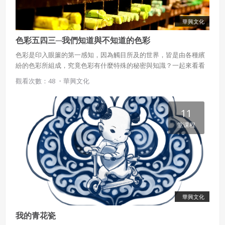
華興文化
色彩五四三─我們知道與不知道的色彩
色彩是印入眼簾的第一感知，因為觸目所及的世界，皆是由各種繽
紛的色彩所組成，究竟色彩有什麼特殊的秘密與知識？一起來看看
吧！
觀看次數：48 ・
華興文化
11
堂课程
華興文化
我的青花瓷