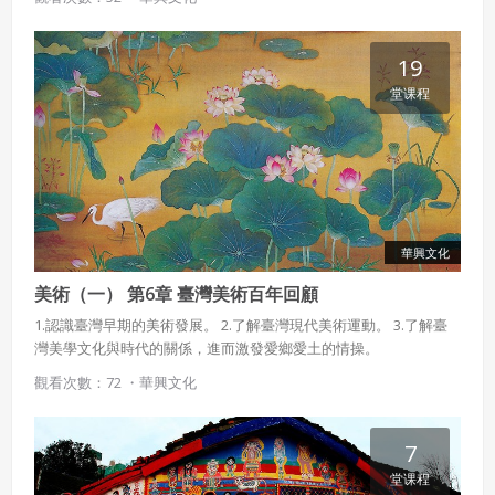
19
堂课程
華興文化
美術（一） 第6章 臺灣美術百年回顧
1.認識臺灣早期的美術發展。 2.了解臺灣現代美術運動。 3.了解臺
灣美學文化與時代的關係，進而激發愛鄉愛土的情操。
觀看次數：72 ・
華興文化
7
堂课程