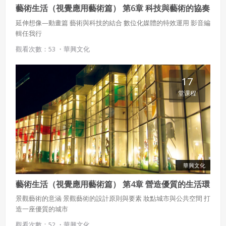
藝術生活（視覺應用藝術篇） 第6章 科技與藝術的協奏
曲
延伸想像—動畫篇 藝術與科技的結合 數位化媒體的特效運用 影音編
輯任我行
觀看次數：53 ・
華興文化
17
堂课程
華興文化
藝術生活（視覺應用藝術篇） 第4章 營造優質的生活環
境
景觀藝術的意涵 景觀藝術的設計原則與要素 妝點城市與公共空間 打
造一座優質的城市
觀看次數：52 ・
華興文化