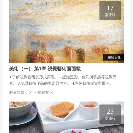
17
堂课程
華興文化
美術（一） 第1章 視覺藝術面面觀
1.了解視覺藝術的形式原理。 2.認識造形、色彩與質感等視覺元
素。 3.認識藝術作品的主題與內容。 4.學習藝術鑑賞與批評。
觀看次數：94 ・
華興文化
25
堂课程