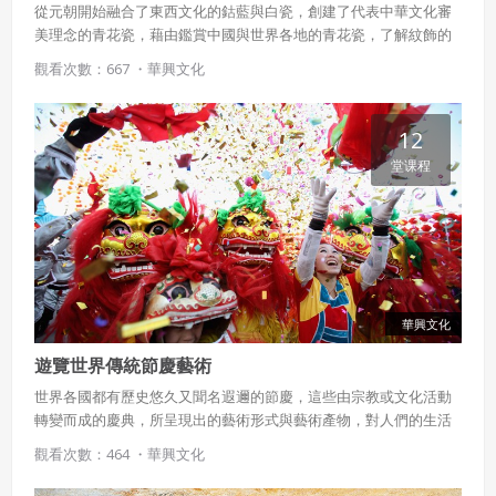
從元朝開始融合了東西文化的鈷藍與白瓷，創建了代表中華文化審
美理念的青花瓷，藉由鑑賞中國與世界各地的青花瓷，了解紋飾的
美感與地域性，進而練習創作專屬自己的青花花紋。
觀看次數：667 ・
華興文化
12
堂课程
華興文化
遊覽世界傳統節慶藝術
世界各國都有歷史悠久又聞名遐邇的節慶，這些由宗教或文化活動
轉變而成的慶典，所呈現出的藝術形式與藝術產物，對人們的生活
及生命有何影響與價值？就讓本課程帶著學生細探世界傳統節慶多
觀看次數：464 ・
華興文化
姿多彩的樣貌與內涵。