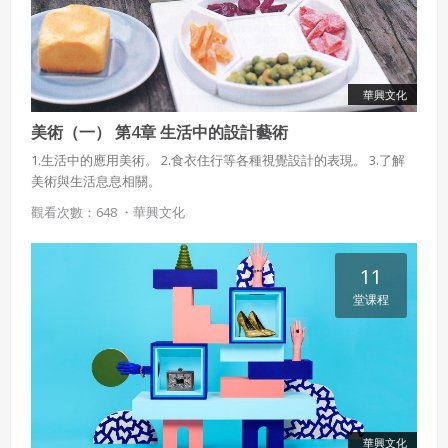
華興文化
美術（一） 第4章 生活中的設計藝術
1.生活中的應用美術。 2.食衣住行等各種視覺設計的表現。 3.了解
美術與生活息息相關。
觀看次數：648 ・
華興文化
11
堂课程
華興文化