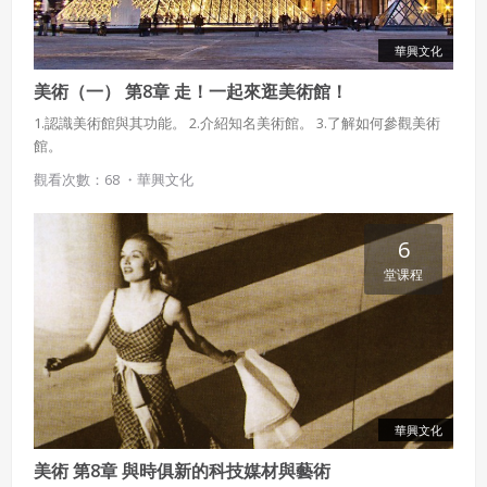
華興文化
美術（一） 第8章 走！一起來逛美術館！
1.認識美術館與其功能。 2.介紹知名美術館。 3.了解如何參觀美術
館。
觀看次數：68 ・
華興文化
6
堂课程
華興文化
美術 第8章 與時俱新的科技媒材與藝術