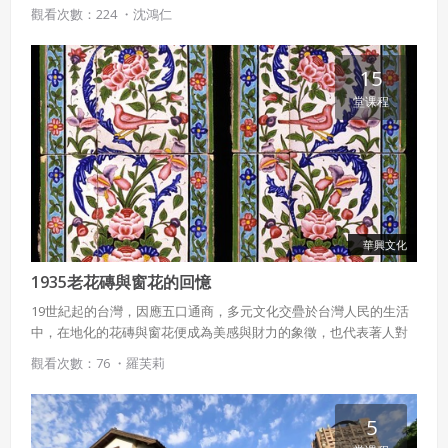
吧！
觀看次數：224 ・
沈鴻仁
會員同意遵守本系統之會員規範、著作權條款及隱私權政
策。
已閱讀
使用條款
和
隱私政策
我同意上述會員條款
違反前項約定者，本系統得終止會員資格。
15
同意上述條款，確定註冊
堂课程
已經有註冊帳號了嗎？點擊
立刻登入
三、著作權授權
會員得於本系統內使用授權內容，除經著作權人有標示採取
還沒有註冊帳號嗎？點擊
立刻註冊
創用CC授權或其他授權者，會員不得重製、轉載、散布或類
似方法流通授權內容。
本系統防盜拷措施或類似措施，會員不得予以破解、破壞或
以其他方法規避。
華興文化
會員使用本系統之費用，由吉寶系統公司定之並按月收取。
吉寶系統公司得不定期公告與調整費用。
1935老花磚與窗花的回憶
19世紀起的台灣，因應五口通商，多元文化交疊於台灣人民的生活
四、會員授權
中，在地化的花磚與窗花便成為美感與財力的象徵，也代表著人對
想起密碼了嗎？點擊
立刻登入
於"家＂的追求。本課程藉由觀察設計窗花花磚，讓學生重新體會往
會員享有其創作之衍生著作的著作權，但會員同意吉寶系統
觀看次數：76 ・
羅芙莉
公司得於該著作權存續期間內無償使用，包括再授權之權
日專屬於台灣的美感與創意。
利。
本條約定不因本合約終止而失效。
5