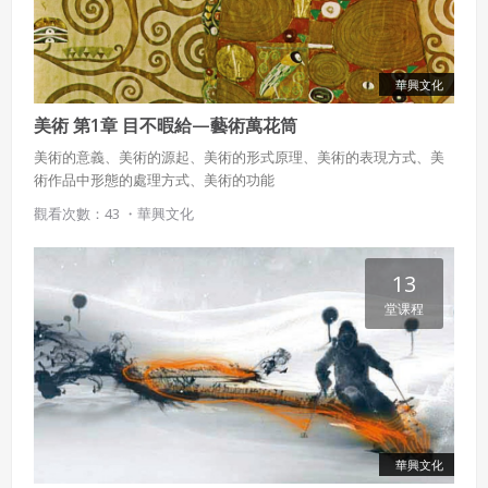
華興文化
美術 第1章 目不暇給—藝術萬花筒
美術的意義、美術的源起、美術的形式原理、美術的表現方式、美
術作品中形態的處理方式、美術的功能
觀看次數：43 ・
華興文化
13
堂课程
華興文化