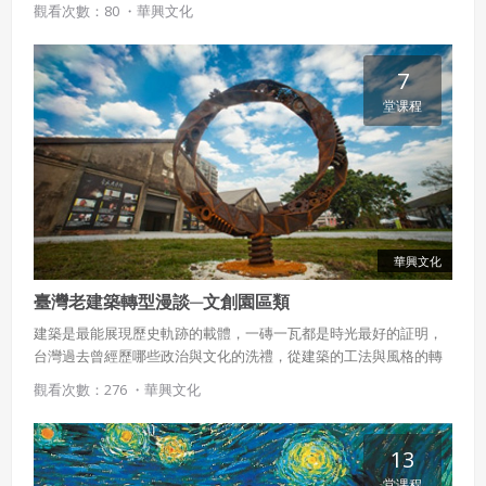
觀看次數：80 ・
華興文化
7
堂课程
華興文化
臺灣老建築轉型漫談─文創園區類
建築是最能展現歷史軌跡的載體，一磚一瓦都是時光最好的証明，
台灣過去曾經歷哪些政治與文化的洗禮，從建築的工法與風格的轉
變便可一探究竟。這些充滿濃厚異國風情的老建築在如今轉型為藝
觀看次數：276 ・
華興文化
術或商業用途時，該如何巧妙的與在地觀光與文化結合是本課程關
注的重點。
13
堂课程