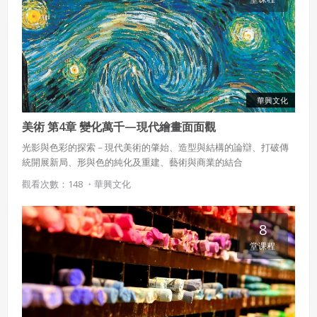
華興文化
美術 第4章 變化萬千—現代繪畫面面觀
光影與色彩的探索－現代美術的肇始、造型與結構的論辯、打破傳
統開展新局、形與色的純化及重建、藝術與商業的結合
觀看次數：148 ・
華興文化
8
堂课程