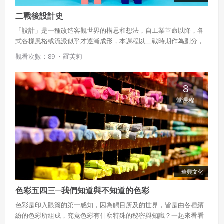
二戰後設計史
「設計」是一種改造客觀世界的構思和想法，自工業革命以降，各
式各樣風格或流派似乎才逐漸成形，本課程以二戰時期作為劃分，
一一介紹這些帶給世界豐富樣貌的設計風格。
觀看次數：89 ・
羅芙莉
使用 Facebook 帳號註冊
8
使用 Google 帳號註冊
堂课程
緣會員有意願吉寶知識系統（本系統），經註冊本
使用 Facebook 帳號登入
系統表示您同意會員合約：
使用 Google 帳號登入
一、定義條款
授權內容：係指吉寶系統有限公司（吉寶系統公司）所有或
華興文化
經授權使用而置放於吉寶知識系統網站或系統內之著作物。
色彩五四三─我們知道與不知道的色彩
衍生著作：係指就授權內容改作之創作。
色彩是印入眼簾的第一感知，因為觸目所及的世界，皆是由各種繽
二、會員規範
紛的色彩所組成，究竟色彩有什麼特殊的秘密與知識？一起來看看