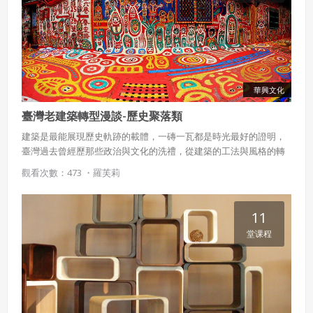
華興文化
臺灣老建築轉型漫談-歷史聚落類
建築是最能展現歷史軌跡的載體，一磚一瓦都是時光最好的證明，
臺灣過去曾經歷那些政治與文化的洗禮，從建築的工法與風格的轉
變便可一探究竟。這些老建築在如今轉型時，該如何巧妙的與在地
觀看次數：473 ・
羅芙莉
觀光與文化結合是本課程關注的重點。
11
堂课程