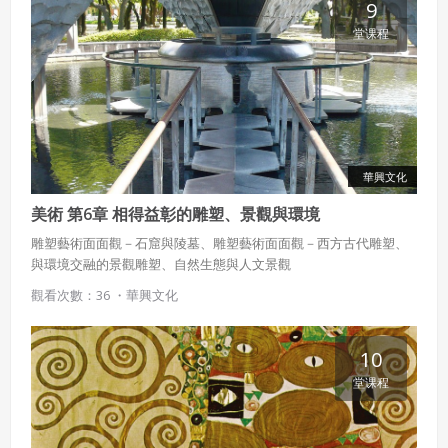
9
堂课程
華興文化
美術 第6章 相得益彰的雕塑、景觀與環境
雕塑藝術面面觀－石窟與陵墓、雕塑藝術面面觀－西方古代雕塑、
與環境交融的景觀雕塑、自然生態與人文景觀
觀看次數：36 ・
華興文化
10
堂课程