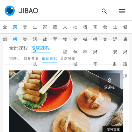
全
美
音
生
家
體
人
社
機
電
藝
生
健
部
術
樂
活
政
育
物
會
械
機
文
涯
康
全部課程
投稿課程
科
誌
領
群
與
規
與
排序：
最多查看
最多喜歡
最新發佈
技
域
電
劃
護
子
理
8
堂课程
群
華興文化