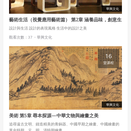
華興文化
藝術生活（視覺應用藝術篇） 第2章 涵養品味，創意生
活
設計與生活 設計的表現風格 生活中的設計之美
觀看次數：37 ・
華興文化
16
堂课程
華興文化
美術 第5章 尋本探源—中華文物與繪畫之美
追尋遠古文明、鑄造精美的青銅器、中國早期之繪畫、中國繪畫的
黃金時期、元、明、清時期繪畫