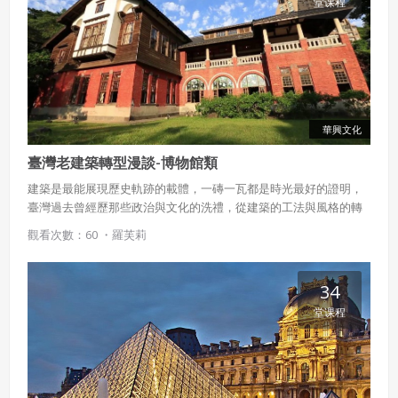
堂课程
五、聲明保證
會員聲明並保證會員於使用本系統時創作、上傳或張貼的著
作物，會員享有所有權或經合法授權。
如會員違反前項約定致吉寶系統公司遭追訴、請求或求償
者，吉寶系統公司應立即通知會員，必要時本系統得移除爭
議內容。會員應協助相關程序並負擔吉寶系統公司因此所生
華興文化
支出（包括律師費用）、損害及損失。
臺灣老建築轉型漫談-博物館類
六、終止
建築是最能展現歷史軌跡的載體，一磚一瓦都是時光最好的證明，
臺灣過去曾經歷那些政治與文化的洗禮，從建築的工法與風格的轉
會員違反本合約或本系統任一規定者，吉寶系統公司得終止
本合約。
變便可一探究竟。這些充滿濃厚異國風情的老建築在如今轉型成相
觀看次數：60 ・
羅芙莉
關展覽館，以及該如何巧妙的與在地觀光與文化結合是本課程關注
本合約終止後，會員不得對吉寶系統公司主張任何費用、補
的重點。
償或賠償。
34
七、合意管轄
堂课程
雙方合意專以臺灣臺北地方法院為第一審管轄法
院。