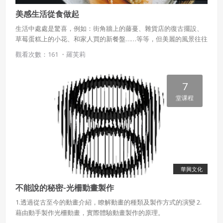
美感生活從食做起
生活中處處是驚喜，例如：街角牆上的藤蔓、雜貨店的復古擺設、
草莓蛋糕上的小花、和家人買的新餐盤……等等，但美麗的風景往往
只留給願意放慢腳步觀察周遭的人，不過，要了解與體驗美並不困
觀看次數：161 ・
羅芙莉
難，從日常生活中的食物和擺盤開始，便能簡單上手！
7
堂课程
華興文化
不能說的秘密-光柵動畫製作
1.透過從古至今的動畫介紹，瞭解動畫的種類及製作方式的演變 2.
藉由動手製作光柵動畫，實際體驗動畫製作的原理。