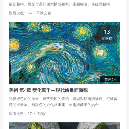
攝影藝術、攝影作品的四大構成要素、電腦繪圖、多媒體藝術
觀看次數：66 ・
華興文化
13
堂课程
華興文化
美術 第4章 變化萬千—現代繪畫面面觀
光影與色彩的探索－現代美術的肇始、造型與結構的論辯、打破傳
統開展新局、形與色的純化及重建、藝術與商業的結合
觀看次數：57 ・
沈鴻仁