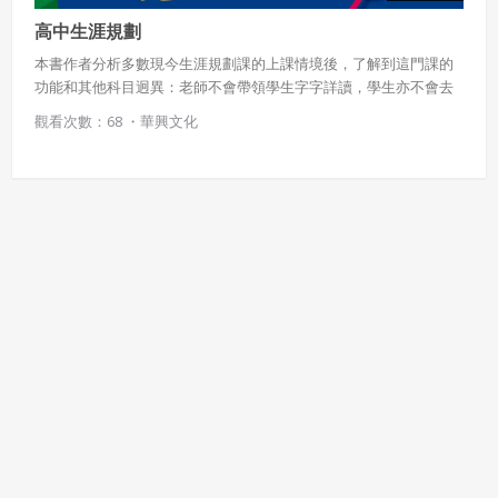
五、聲明保證
高中生涯規劃
會員聲明並保證會員於使用本系統時創作、上傳或張貼的著
本書作者分析多數現今生涯規劃課的上課情境後，了解到這門課的
作物，會員享有所有權或經合法授權。
功能和其他科目迥異：老師不會帶領學生字字詳讀，學生亦不會去
刻意背誦課本的具體知識──畢竟是否記得學術理論，對生涯決策的
如會員違反前項約定致吉寶系統公司遭追訴、請求或求償
觀看次數：68 ・
華興文化
者，吉寶系統公司應立即通知會員，必要時本系統得移除爭
意義確實不大。因此，在此希望重新定義課本的功能和意義： •內容
議內容。會員應協助相關程序並負擔吉寶系統公司因此所生
與編輯排版，兼具活力與趣味。 •讓學生在課餘時間有動力和興趣主
支出（包括律師費用）、損害及損失。
動翻閱。 •翻閱時除了能獲得樂趣，也能得到構想人生的啟發。
六、終止
會員違反本合約或本系統任一規定者，吉寶系統公司得終止
本合約。
本合約終止後，會員不得對吉寶系統公司主張任何費用、補
償或賠償。
七、合意管轄
雙方合意專以臺灣臺北地方法院為第一審管轄法
院。