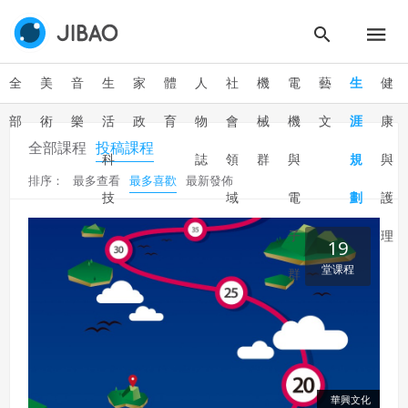
會員同意遵守本系統之會員規範、著作權條款及隱私權政
策。
已閱讀
使用條款
和
隱私政策
我同意上述會員條款
違反前項約定者，本系統得終止會員資格。
全
美
音
生
家
體
人
社
機
電
藝
生
健
同意上述條款，確定註冊
已經有註冊帳號了嗎？點擊
立刻登入
三、著作權授權
部
術
樂
活
政
育
物
會
械
機
文
涯
康
會員得於本系統內使用授權內容，除經著作權人有標示採取
還沒有註冊帳號嗎？點擊
立刻註冊
全部課程
投稿課程
創用CC授權或其他授權者，會員不得重製、轉載、散布或類
科
誌
領
群
與
規
與
似方法流通授權內容。
排序：
最多查看
最多喜歡
最新發佈
本系統防盜拷措施或類似措施，會員不得予以破解、破壞或
技
域
電
劃
護
以其他方法規避。
會員使用本系統之費用，由吉寶系統公司定之並按月收取。
子
理
19
吉寶系統公司得不定期公告與調整費用。
堂课程
群
四、會員授權
想起密碼了嗎？點擊
立刻登入
會員享有其創作之衍生著作的著作權，但會員同意吉寶系統
公司得於該著作權存續期間內無償使用，包括再授權之權
利。
本條約定不因本合約終止而失效。
華興文化