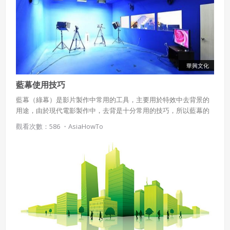
華興文化
藍幕使用技巧
藍幕（綠幕）是影片製作中常用的工具，主要用於特效中去背景的
用途，由於現代電影製作中，去背是十分常用的技巧，所以藍幕的
相關知識，也成為影片製作工作者必備的常識。本文將介紹藍幕的
觀看次數：586 ・
AsiaHowTo
基本知識、使用技巧以及相關的應用。