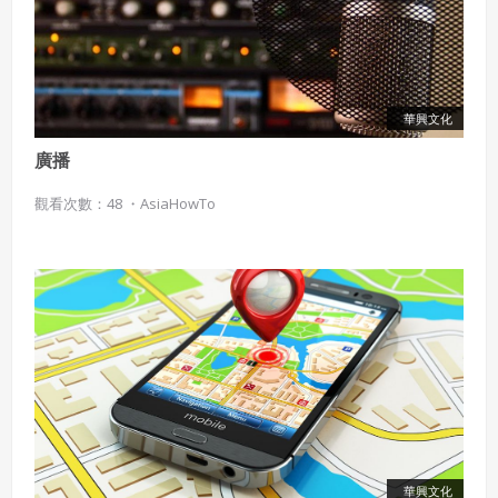
華興文化
廣播
觀看次數：48 ・
AsiaHowTo
華興文化