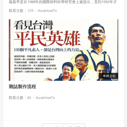
義最早是在1988年的國際材料科學研究會上被提出，直到1992年才
被確切的定義出來，一般而言，在原料取得、生產製造、成品使用
觀看次數：129 ・
AsiaHowTo
等階段，對地球環境負擔最小且對人類身體健康無害的材料，即稱
為「綠建材」。
華興文化
雜誌製作流程
觀看次數：65 ・
AsiaHowTo