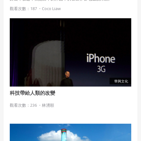
觀看次數：187 ・
Coco Liaw
華興文化
科技帶給人類的改變
觀看次數：236 ・
林湧順