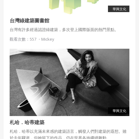
華興文化
台灣綠建築圖書館
台灣有許多經過認證綠建築，多次登上國際版面的熱門景點。
觀看次數：557 ・
Mickey
華興文化
札哈．哈蒂建築
札哈．哈蒂以充滿未來感的建築語言，觸發人們對建築的遐想。雖
於去年驟逝，但她留下的作品，仍在世界各地繼續舞動。