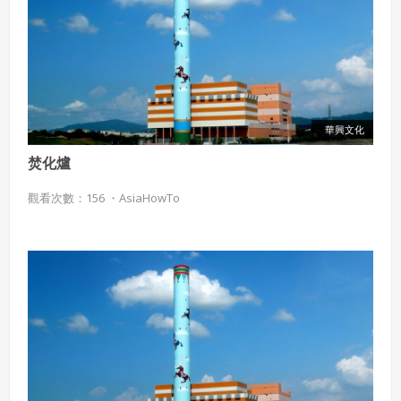
華興文化
焚化爐
觀看次數：156 ・
AsiaHowTo