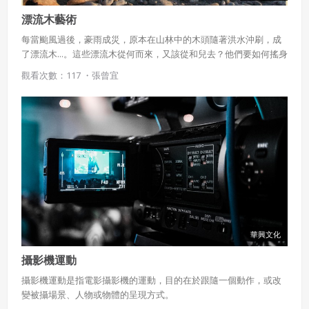
漂流木藝術
每當颱風過後，豪雨成災，原本在山林中的木頭隨著洪水沖刷，成
了漂流木...。這些漂流木從何而來，又該從和兒去？他們要如何搖身
一變，成為美麗的藝術品呢？ 跟著此章節，一起來探索漂流木的前
觀看次數：117 ・
張曾宜
身今世吧！
華興文化
攝影機運動
攝影機運動是指電影攝影機的運動，目的在於跟隨一個動作，或改
變被攝場景、人物或物體的呈現方式。