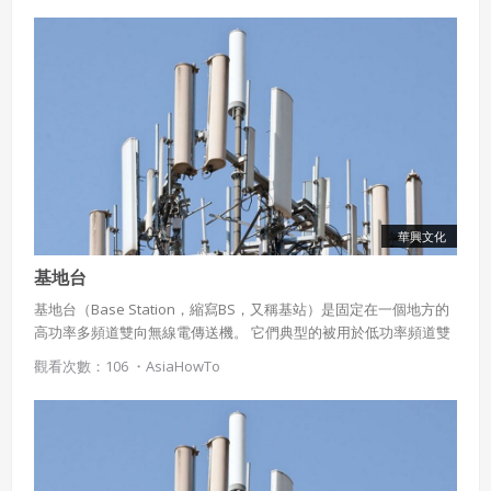
華興文化
基地台
基地台（Base Station，縮寫BS，又稱基站）是固定在一個地方的
高功率多頻道雙向無線電傳送機。 它們典型的被用於低功率頻道雙
向無線通訊，如行動電話、手提電話和無線路由器。
觀看次數：106 ・
AsiaHowTo