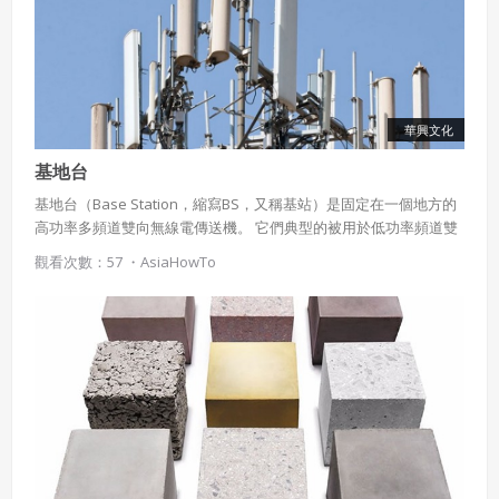
華興文化
基地台
基地台（Base Station，縮寫BS，又稱基站）是固定在一個地方的
高功率多頻道雙向無線電傳送機。 它們典型的被用於低功率頻道雙
向無線通訊，如行動電話、手提電話和無線路由器。
觀看次數：57 ・
AsiaHowTo