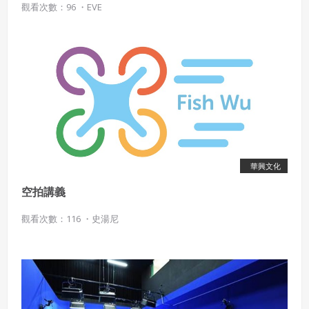
觀看次數：96 ・
EVE
華興文化
空拍講義
觀看次數：116 ・
史湯尼