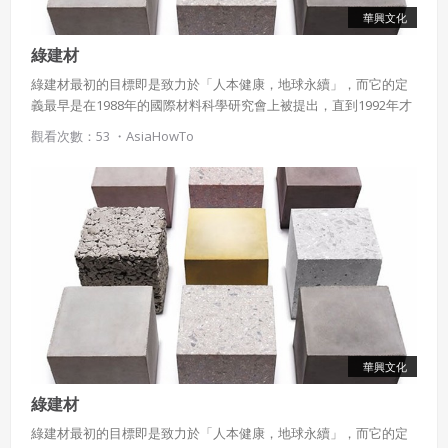
華興文化
綠建材
綠建材最初的目標即是致力於「人本健康，地球永續」，而它的定
義最早是在1988年的國際材料科學研究會上被提出，直到1992年才
被確切的定義出來，一般而言，在原料取得、生產製造、成品使用
觀看次數：53 ・
AsiaHowTo
等階段，對地球環境負擔最小且對人類身體健康無害的材料，即稱
為「綠建材」。
華興文化
綠建材
綠建材最初的目標即是致力於「人本健康，地球永續」，而它的定