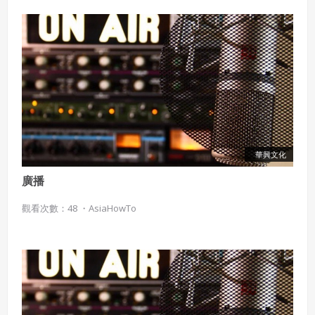
華興文化
廣播
觀看次數：48 ・
AsiaHowTo