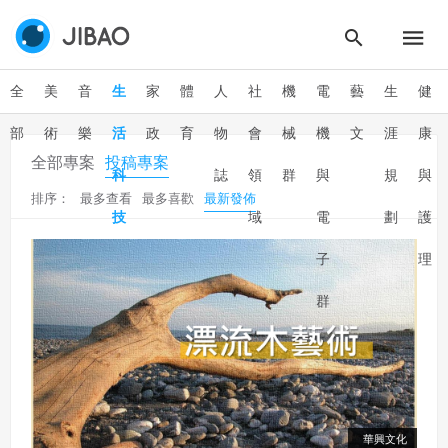
全
美
音
生
家
體
人
社
機
電
藝
生
健
部
術
樂
活
政
育
物
會
械
機
文
涯
康
全部專案
投稿專案
科
誌
領
群
與
規
與
排序：
最多查看
最多喜歡
最新發佈
技
域
電
劃
護
子
理
群
華興文化