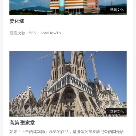
華興文化
焚化爐
觀看次數：586 ・
AsiaHowTo
華興文化
高第 聖家堂
如果「上帝的建築師」高第的作品，是灑落於加泰隆尼亞的閃亮珍