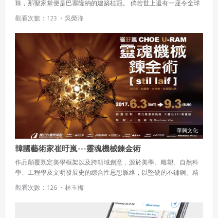
珠，那聖家堂便是巴塞隆納的建築桂冠。 倘若世上還有一座令全球
印象深刻的在建建築，高第的聖家堂大概會是許多人的首選。
觀看次數：123 ・
吳榮浲
使用 Facebook 帳號註冊
使用 Google 帳號註冊
緣會員有意願吉寶知識系統（本系統），經註冊本
使用 Facebook 帳號登入
系統表示您同意會員合約：
使用 Google 帳號登入
一、定義條款
華興文化
授權內容：係指吉寶系統有限公司（吉寶系統公司）所有或
韓國藝術家崔旴嵐---靈魂機械鍊金術
經授權使用而置放於吉寶知識系統網站或系統內之著作物。
作品顛覆既定美學框架以及跨領域創意，源於美學、雕塑、自然科
衍生著作：係指就授權內容改作之創作。
學、工程學及文明發展史的綜合性思想脈絡，以堅硬的不鏽鋼、精
緻的金屬、電子器件等，創作出謎樣奇想的機械動態藝術，以一種
二、會員規範
觀看次數：126 ・
林玉梅
生命呼吸的擬態，賦予冰冷機械柔軟的人性溫度，能隨著明滅的發
會員同意遵守本系統之會員規範、著作權條款及隱私權政
光而看見呼吸的痕跡，被喻為「靈魂機械」(Anima Machine)，開啟
策。
了藝術與科技的新紀元。
已閱讀
使用條款
和
隱私政策
我同意上述會員條款