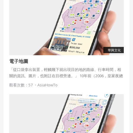
違反前項約定者，本系統得終止會員資格。
同意上述條款，確定註冊
已經有註冊帳號了嗎？點擊
立刻登入
三、著作權授權
會員得於本系統內使用授權內容，除經著作權人有標示採取
還沒有註冊帳號嗎？點擊
立刻註冊
創用CC授權或其他授權者，會員不得重製、轉載、散布或類
似方法流通授權內容。
本系統防盜拷措施或類似措施，會員不得予以破解、破壞或
華興文化
以其他方法規避。
電子地圖
會員使用本系統之費用，由吉寶系統公司定之並按月收取。
吉寶系統公司得不定期公告與調整費用。
「從口袋拿出裝置，輕觸幾下就出現目的地的路線、行車時間，相
關的資訊、圖片，也附註在目標旁邊。」 10年前（2006，皇家夜總
四、會員授權
會）這是這是加入MI6才能擁有的尖端科技，現在只要拿出智慧手機
想起密碼了嗎？點擊
立刻登入
觀看次數：57 ・
AsiaHowTo
打開Google map，人人都有了007的專屬待遇。 這麼方便的科技就
會員享有其創作之衍生著作的著作權，但會員同意吉寶系統
是「電子地圖」，我們來看看電子地圖的運作方法。
公司得於該著作權存續期間內無償使用，包括再授權之權
利。
本條約定不因本合約終止而失效。
五、聲明保證
會員聲明並保證會員於使用本系統時創作、上傳或張貼的著