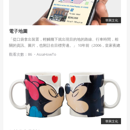
作物，會員享有所有權或經合法授權。
如會員違反前項約定致吉寶系統公司遭追訴、請求或求償
者，吉寶系統公司應立即通知會員，必要時本系統得移除爭
華興文化
議內容。會員應協助相關程序並負擔吉寶系統公司因此所生
支出（包括律師費用）、損害及損失。
電子地圖
「從口袋拿出裝置，輕觸幾下就出現目的地的路線、行車時間，相
六、終止
關的資訊、圖片，也附註在目標旁邊。」 10年前（2006，皇家夜總
會）這是這是加入MI6才能擁有的尖端科技，現在只要拿出智慧手機
會員違反本合約或本系統任一規定者，吉寶系統公司得終止
觀看次數：86 ・
AsiaHowTo
打開Google map，人人都有了007的專屬待遇。 這麼方便的科技就
本合約。
是「電子地圖」，我們來看看電子地圖的運作方法。
本合約終止後，會員不得對吉寶系統公司主張任何費用、補
償或賠償。
七、合意管轄
雙方合意專以臺灣臺北地方法院為第一審管轄法
院。
華興文化