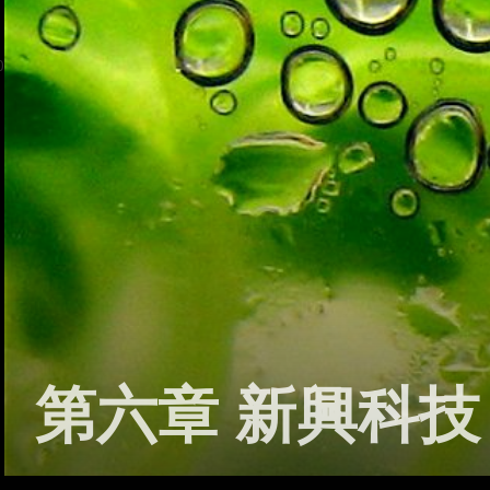
0
第六章 新興科技
6-1 新