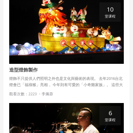
10
堂课程
造型燈飾製作
燈飾不只提供人們照明之外也是文化與藝術的表現。 去年2016台北
燈會已「福祿猴」亮相， 今年則有可愛的「小奇雞家族」。 這些大
型花燈到底如何設計、掌握了每一環製作流程，你也可以設計出專
觀看次數：2223 ・
李佩蓉
屬的花燈！
6
堂课程