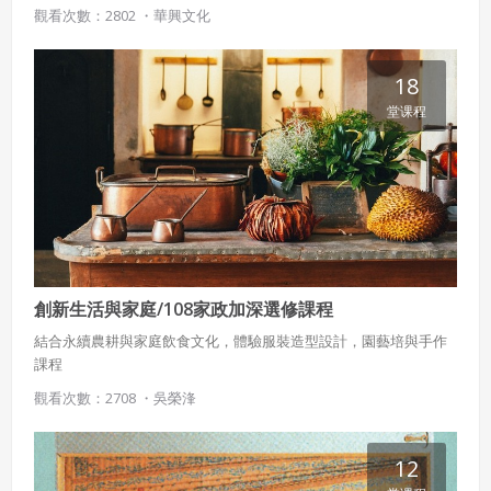
二、會員規範
搖滾精神，這樣的一股熱潮究竟來自何方，又如何成為我們生活的
觀看次數：2802 ・
華興文化
一部分呢？本課程透過各種相關的人事物，帶領同學認識搖滾樂的
會員同意遵守本系統之會員規範、著作權條款及隱私權政
影響力。
策。
已閱讀
使用條款
和
隱私政策
我同意上述會員條款
18
違反前項約定者，本系統得終止會員資格。
堂课程
同意上述條款，確定註冊
已經有註冊帳號了嗎？點擊
立刻登入
三、著作權授權
會員得於本系統內使用授權內容，除經著作權人有標示採取
還沒有註冊帳號嗎？點擊
立刻註冊
創用CC授權或其他授權者，會員不得重製、轉載、散布或類
似方法流通授權內容。
本系統防盜拷措施或類似措施，會員不得予以破解、破壞或
以其他方法規避。
會員使用本系統之費用，由吉寶系統公司定之並按月收取。
創新生活與家庭/108家政加深選修課程
吉寶系統公司得不定期公告與調整費用。
結合永續農耕與家庭飲食文化，體驗服裝造型設計，園藝培與手作
課程
四、會員授權
想起密碼了嗎？點擊
立刻登入
觀看次數：2708 ・
吳榮浲
會員享有其創作之衍生著作的著作權，但會員同意吉寶系統
公司得於該著作權存續期間內無償使用，包括再授權之權
利。
12
本條約定不因本合約終止而失效。