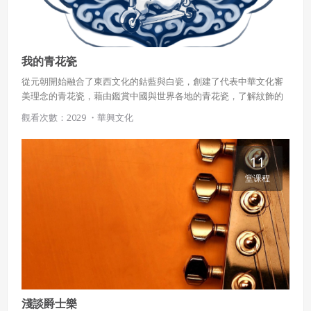
我的青花瓷
從元朝開始融合了東西文化的鈷藍與白瓷，創建了代表中華文化審
美理念的青花瓷，藉由鑑賞中國與世界各地的青花瓷，了解紋飾的
美感與地域性，進而練習創作專屬自己的青花花紋。
觀看次數：2029 ・
華興文化
11
堂课程
淺談爵士樂