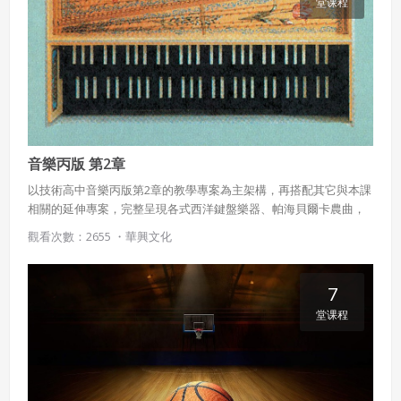
堂课程
五、聲明保證
會員聲明並保證會員於使用本系統時創作、上傳或張貼的著
作物，會員享有所有權或經合法授權。
如會員違反前項約定致吉寶系統公司遭追訴、請求或求償
者，吉寶系統公司應立即通知會員，必要時本系統得移除爭
議內容。會員應協助相關程序並負擔吉寶系統公司因此所生
支出（包括律師費用）、損害及損失。
音樂丙版 第2章
以技術高中音樂丙版第2章的教學專案為主架構，再搭配其它與本課
六、終止
相關的延伸專案，完整呈現各式西洋鍵盤樂器、帕海貝爾卡農曲，
以及桂多手譜視唱法、音名與唱名等豐富內容。
會員違反本合約或本系統任一規定者，吉寶系統公司得終止
觀看次數：2655 ・
華興文化
本合約。
本合約終止後，會員不得對吉寶系統公司主張任何費用、補
償或賠償。
7
堂课程
七、合意管轄
雙方合意專以臺灣臺北地方法院為第一審管轄法
院。