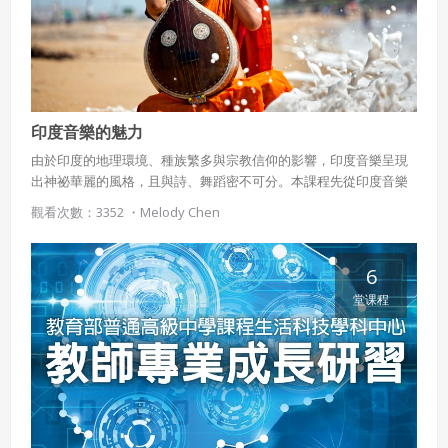
印度音樂的魅力
由於印度的地理環境、種族繁多與宗教信仰的影響，印度音樂呈現
出神祕華麗的風格，且與詩、舞蹈密不可分。本課程先從印度音樂
電影代表「寶萊塢」切入，再介紹傳統音樂文化與樂器（西塔琴、
觀看次數：3352 ・
Melody Chen
薩洛琴、塔不拉鼓、維納琴等），並延伸認識亞洲其他地區音樂特
色。
6
堂课程