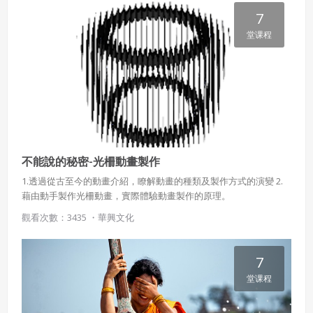
7
堂课程
不能說的秘密-光柵動畫製作
1.透過從古至今的動畫介紹，瞭解動畫的種類及製作方式的演變 2.
藉由動手製作光柵動畫，實際體驗動畫製作的原理。
觀看次數：3435 ・
華興文化
7
堂课程