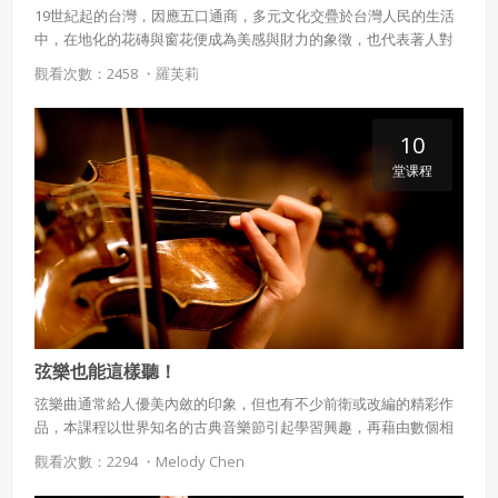
19世紀起的台灣，因應五口通商，多元文化交疊於台灣人民的生活
中，在地化的花磚與窗花便成為美感與財力的象徵，也代表著人對
於"家＂的追求。本課程藉由觀察設計窗花花磚，讓學生重新體會往
觀看次數：2458 ・
羅芙莉
日專屬於台灣的美感與創意。
10
堂课程
弦樂也能這樣聽！
弦樂曲通常給人優美內斂的印象，但也有不少前衛或改編的精彩作
品，本課程以世界知名的古典音樂節引起學習興趣，再藉由數個相
關的表演團體和作曲家的創作，聆賞弦樂器與其他樂器的搭配樂
觀看次數：2294 ・
Melody Chen
趣，感受弦樂豐富多變的演繹方式。