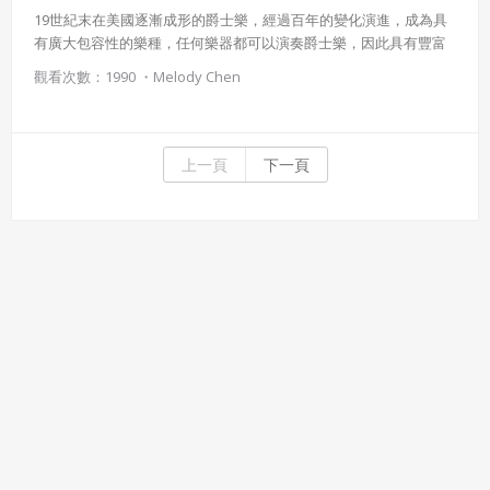
19世紀末在美國逐漸成形的爵士樂，經過百年的變化演進，成為具
有廣大包容性的樂種，任何樂器都可以演奏爵士樂，因此具有豐富
多變的特質。本課程先介紹爵士樂的發展，再以幾組和爵士樂相關
觀看次數：1990 ・
Melody Chen
的人物作為引導，最後介紹欣賞爵士樂的途徑。
上一頁
下一頁