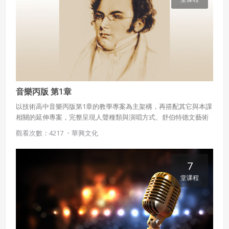
音樂丙版 第1章
以技術高中音樂丙版第1章的教學專案為主架構，再搭配其它與本課
相關的延伸專案，完整呈現人聲種類與演唱方式、舒伯特德文藝術
歌曲等豐富內容。
觀看次數：4217 ・
華興文化
7
堂课程