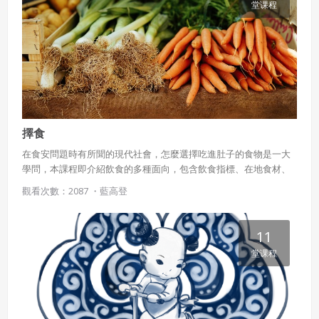
堂课程
擇食
在食安問題時有所聞的現代社會，怎麼選擇吃進肚子的食物是一大
學問，本課程即介紹飲食的多種面向，包含飲食指標、在地食材、
食品添加物、食物中毒、食農教育等，還有健康沙拉罐的實作步
觀看次數：2087 ・
藍高登
驟，一起認識讓餐餐健康美味兼具，又能滿足人體所需營養的方法
吧！
11
堂课程