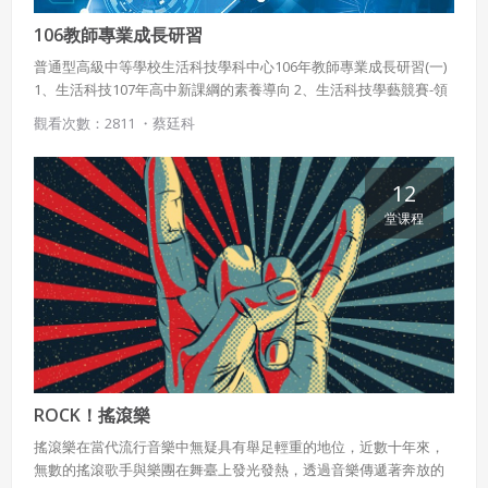
106教師專業成長研習
普通型高級中等學校生活科技學科中心106年教師專業成長研習(一)
1、生活科技107年高中新課綱的素養導向 2、生活科技學藝競賽-領
隊會議暨關鍵材料教學 3、教材資料小組成果發表專題 壹、依據
觀看次數：2811 ・
蔡廷科
一、依據教育部普通高級中學生活科技學科中心106年年度工作計畫
辦理。 貳、目的 一、配合十二年國民基本教育理念與實施之課程，
增進學科教師因應十二年國民基本教師之教學專業能力。 二、鼓勵
12
使用 Facebook 帳號註冊
教師研習進修，提昇生活科技科教師專業知能，增加教師對於教材
堂课程
的熟悉度，發揮教學成效。 參、辦理單位 一、指導單位：教育部國
使用 Google 帳號註冊
民及學前教育署、普通高級中學課程課務發展工作圈 二、承辦單
位：生活科技科學科中心學校－新北市立板橋高級中學 三、協辦單
緣會員有意願吉寶知識系統（本系統），經註冊本
使用 Facebook 帳號登入
位：國立臺中第二高級中學、國立鳳山高級中學、國立花蓮女子高
系統表示您同意會員合約：
級中學 肆、辦理內容 一、參加對象：全國公私立高中職及完全中學
生活科技教師，四區共160人。 二、研習日期與地點： 南區
使用 Google 帳號登入
一、定義條款
106.4.18 週二（國立鳳山高級中學） 中區106.04.25 週二(臺中市立
臺中第二高級中學) 北區 106.05.02週二（新北市立板橋高級中學）
授權內容：係指吉寶系統有限公司（吉寶系統公司）所有或
東區106.05.09 週二（國立花蓮女子高級中學）
經授權使用而置放於吉寶知識系統網站或系統內之著作物。
ROCK！搖滾樂
衍生著作：係指就授權內容改作之創作。
搖滾樂在當代流行音樂中無疑具有舉足輕重的地位，近數十年來，
無數的搖滾歌手與樂團在舞臺上發光發熱，透過音樂傳遞著奔放的