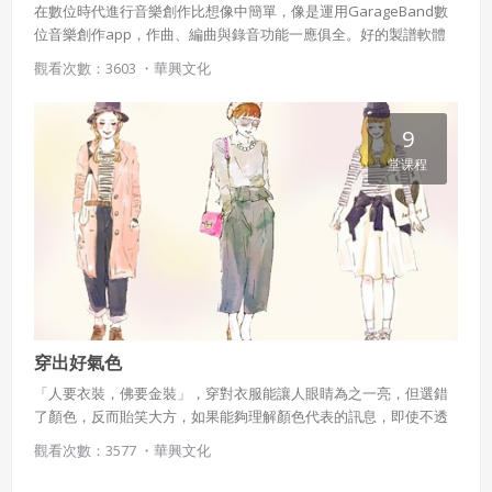
在數位時代進行音樂創作比想像中簡單，像是運用GarageBand數
位音樂創作app，作曲、編曲與錄音功能一應俱全。好的製譜軟體
能讓創作如虎添翼，利用電腦鍵盤、滑鼠就能完成樂譜，還內建各
觀看次數：3603 ・
華興文化
式樂器音色，也能將現有樂譜掃描後匯入再進行後製。如果想再進
階一些，許多人選擇「宅錄」的方式把自己的歌聲或演奏錄下來，
只要準備幾樣器材，即可做出一定品質的音樂！
9
堂课程
穿出好氣色
「人要衣裝，佛要金裝」，穿對衣服能讓人眼睛為之一亮，但選錯
了顏色，反而貽笑大方，如果能夠理解顏色代表的訊息，即使不透
過對話，也能達到某種程度的溝通，本課程教導學生挑選適合自己
觀看次數：3577 ・
華興文化
體型與膚色的顏色，打造舒服亮眼的外在，贏得好印象。