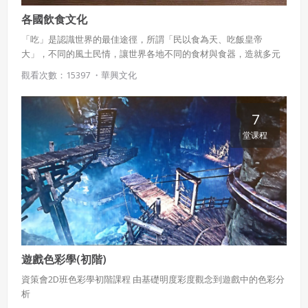
各國飲食文化
「吃」是認識世界的最佳途徑，所謂「民以食為天、吃飯皇帝
大」，不同的風土民情，讓世界各地不同的食材與食器，造就多元
又有趣的烹煮習慣及飲食文化。本課程將列舉東南亞、義大利、日
觀看次數：15397 ・
華興文化
本與臺灣的食材、用餐禮儀與禁忌等，帶領學生用「食物」環遊世
界。
7
堂课程
遊戲色彩學(初階)
資策會2D班色彩學初階課程 由基礎明度彩度觀念到遊戲中的色彩分
析