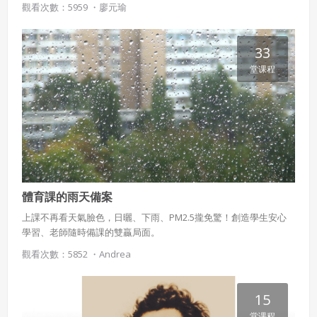
觀看次數：5959 ・
廖元瑜
33
堂课程
體育課的雨天備案
上課不再看天氣臉色，日曬、下雨、PM2.5攏免驚！創造學生安心
學習、老師隨時備課的雙贏局面。
觀看次數：5852 ・
Andrea
15
堂课程