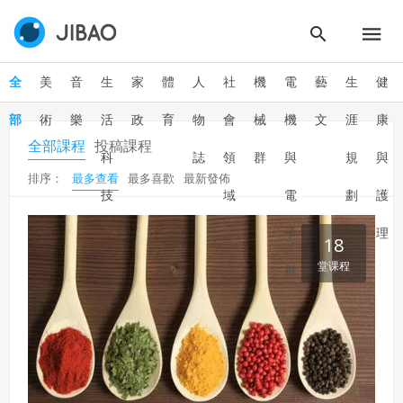
全
美
音
生
家
體
人
社
機
電
藝
生
健
部
術
樂
活
政
育
物
會
械
機
文
涯
康
全部課程
投稿課程
科
誌
領
群
與
規
與
排序：
最多查看
最多喜歡
最新發佈
技
域
電
劃
護
子
理
18
堂课程
群