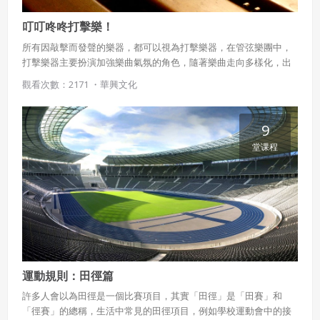
叮叮咚咚打擊樂！
所有因敲擊而發聲的樂器，都可以視為打擊樂器，在管弦樂團中，
打擊樂器主要扮演加強樂曲氣氛的角色，隨著樂曲走向多樣化，出
現各種形式、材質的打擊樂器，尤其打擊樂團中的樂器，有著多元
觀看次數：2171 ・
華興文化
且生活化的應用。此課程先由數組風格各異的打擊團體引起欣賞擊
樂的興趣，再介紹西洋打擊樂器的不同發聲原理、分類與演奏方
式。
9
堂课程
運動規則：田徑篇
許多人會以為田徑是一個比賽項目，其實「田徑」是「田賽」和
「徑賽」的總稱，生活中常見的田徑項目，例如學校運動會中的接