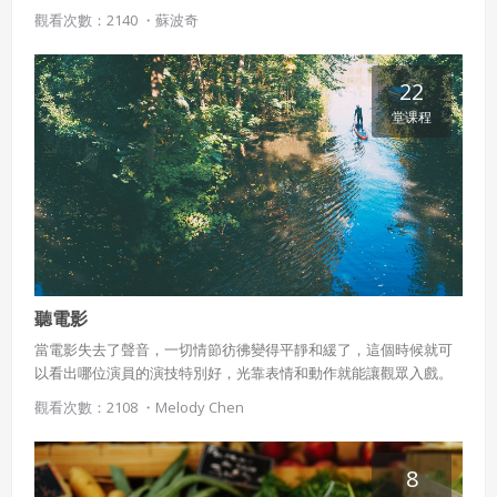
力、台灣各地舉辦的馬拉松比賽，皆是屬於徑賽的一環。而電視上
觀看次數：2140 ・
蘇波奇
偶爾會看到的撐竿跳和擲鐵餅比賽，則是「田賽」的項目。兩種比
賽的項目和規則看起來似乎很複雜，但透過本課程，即能簡明清楚
地了解田徑的規則和相關知識。
22
堂课程
聽電影
當電影失去了聲音，一切情節彷彿變得平靜和緩了，這個時候就可
以看出哪位演員的演技特別好，光靠表情和動作就能讓觀眾入戲。
相對地，也就不能不發覺配樂對於一部電影的重要性，本課程涵蓋
觀看次數：2108 ・
Melody Chen
了許多與電影配樂的相關知識，不只重溫交織在電影記憶中的著名
樂曲，也認識這些曲子背後的創作者、了解這些樂曲製作的過程、
樂趣與專業性。
8