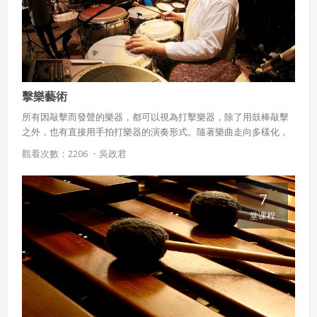
擊樂藝術
所有因敲擊而發聲的樂器，都可以視為打擊樂器，除了用鼓棒敲擊
之外，也有直接用手拍打樂器的演奏形式。隨著樂曲走向多樣化，
出現各種形式、材質的打擊樂器。此課程除了一般常見西洋打擊樂
觀看次數：2206 ・
吳政君
器之外，也涵蓋了較特殊的擊樂器、手鼓擊樂藝術家吳政君老師等
等，以不同切入點認識擊樂的多元表現方式。
7
堂课程