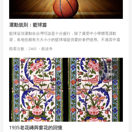
運動規則：籃球篇
籃球這項運動在台灣可說是十分盛行，除了廣受中小學體育課歡
迎，各地也都有大大小小的籃球場提供愛好者們使用。不過其中還
有許多細微的規則和相關知識，待我們一起來瞧瞧。
觀看次數：2463 ・
蘇波奇
15
堂课程
1935老花磚與窗花的回憶