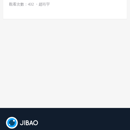
則可以省下許多的裝置空間。
觀看次數：432 ・
趙珩宇