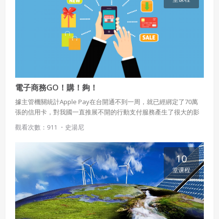
使用 Facebook 帳號註冊
使用 Google 帳號註冊
電子商務GO！購！夠！
緣會員有意願吉寶知識系統（本系統），經註冊本
使用 Facebook 帳號登入
據主管機關統計Apple Pay在台開通不到一周，就已經綁定了70萬
系統表示您同意會員合約：
張的信用卡，對我國一直推展不開的行動支付服務產生了很大的影
使用 Google 帳號登入
響。 行動支付的發展經過了長時間的演進，範圍也很廣，我們現在
一、定義條款
觀看次數：911 ・
史湯尼
的常見的網路購物、ETC、電子商務，都是行動支付發展的重要歷
授權內容：係指吉寶系統有限公司（吉寶系統公司）所有或
程，本課程除了介紹這些技術的演進，同時介紹行動支付或電子商
經授權使用而置放於吉寶知識系統網站或系統內之著作物。
務下的交易安全知識，希望我們在擁抱新科技的同時也能保護自己
10
的安全。
衍生著作：係指就授權內容改作之創作。
堂课程
二、會員規範
會員同意遵守本系統之會員規範、著作權條款及隱私權政
策。
已閱讀
使用條款
和
隱私政策