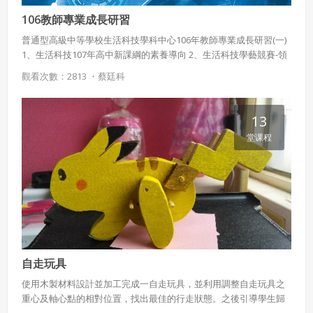
106教師專業成長研習
普通型高級中等學校生活科技學科中心106年教師專業成長研習(一)
1、生活科技107年高中新課綱的素養導向 2、生活科技學藝競賽-領
隊會議暨關鍵材料教學 3、教材資料小組成果發表專題 壹、依據
觀看次數：2813 ・
蔡廷科
一、依據教育部普通高級中學生活科技學科中心106年年度工作計畫
辦理。 貳、目的 一、配合十二年國民基本教育理念與實施之課程，
增進學科教師因應十二年國民基本教師之教學專業能力。 二、鼓勵
13
教師研習進修，提昇生活科技科教師專業知能，增加教師對於教材
堂课程
的熟悉度，發揮教學成效。 參、辦理單位 一、指導單位：教育部國
民及學前教育署、普通高級中學課程課務發展工作圈 二、承辦單
位：生活科技科學科中心學校－新北市立板橋高級中學 三、協辦單
位：國立臺中第二高級中學、國立鳳山高級中學、國立花蓮女子高
級中學 肆、辦理內容 一、參加對象：全國公私立高中職及完全中學
生活科技教師，四區共160人。 二、研習日期與地點： 南區
106.4.18 週二（國立鳳山高級中學） 中區106.04.25 週二(臺中市立
臺中第二高級中學) 北區 106.05.02週二（新北市立板橋高級中學）
東區106.05.09 週二（國立花蓮女子高級中學）
自走玩具
使用木製材料設計並加工完成一自走玩具，並利用調整自走玩具之
重心及軸心點的相對位置，找出最佳的行走狀態。之後引導學生歸
納出影響自走玩具行走的各項因素，一一克服後，把自走玩具調校