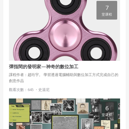
來聽看看Paul怎麼說。 活動說明: 1. 面對大學畢業後的選擇與思考
7
2. 從寫程式接案到業務工作到走上創業之路 3. 創業的初衷 4. 失敗的
堂课程
歷程以及心態逐年的改變 5. 畢業十年後的總覽
彈指間的發明家—神奇的數位加工
課程作者：趙珩宇。 學習透過電腦輔助與數位加工方式完成自己的
創意作品
觀看次數：645 ・
史湯尼
6
堂课程