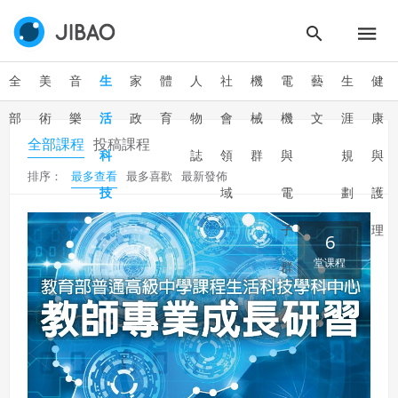
全
美
音
生
家
體
人
社
機
電
藝
生
健
部
術
樂
活
政
育
物
會
械
機
文
涯
康
全部課程
投稿課程
科
誌
領
群
與
規
與
排序：
最多查看
最多喜歡
最新發佈
技
域
電
劃
護
子
理
6
堂课程
群