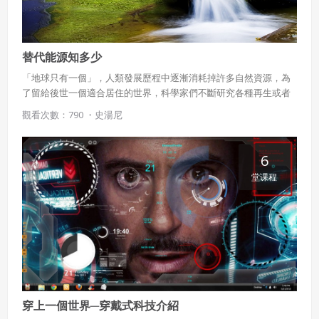
我同意上述會員條款
違反前項約定者，本系統得終止會員資格。
同意上述條款，確定註冊
已經有註冊帳號了嗎？點擊
立刻登入
三、著作權授權
替代能源知多少
會員得於本系統內使用授權內容，除經著作權人有標示採取
還沒有註冊帳號嗎？點擊
立刻註冊
「地球只有一個」，人類發展歷程中逐漸消耗掉許多自然資源，為
創用CC授權或其他授權者，會員不得重製、轉載、散布或類
了留給後世一個適合居住的世界，科學家們不斷研究各種再生或者
似方法流通授權內容。
替代能源。隨著科技的進步，一些遙不可及的替代能源技術或許能
觀看次數：790 ・
史湯尼
本系統防盜拷措施或類似措施，會員不得予以破解、破壞或
漸漸被一般民眾於生活中使用。
以其他方法規避。
會員使用本系統之費用，由吉寶系統公司定之並按月收取。
6
吉寶系統公司得不定期公告與調整費用。
堂课程
四、會員授權
想起密碼了嗎？點擊
立刻登入
會員享有其創作之衍生著作的著作權，但會員同意吉寶系統
公司得於該著作權存續期間內無償使用，包括再授權之權
利。
本條約定不因本合約終止而失效。
五、聲明保證
穿上一個世界─穿戴式科技介紹