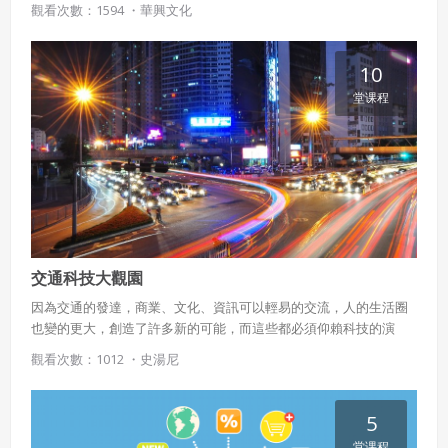
觀看次數：1594 ・
華興文化
到最佳狀況。
10
堂课程
交通科技大觀園
因為交通的發達，商業、文化、資訊可以輕易的交流，人的生活圈
也變的更大，創造了許多新的可能，而這些都必須仰賴科技的演
進。 本課程從軌道交通切入，介紹軌道交通的多樣性及其歷史演
觀看次數：1012 ・
史湯尼
變，進而介紹現代交通科技的產物，同時展示背後的科技原理與環
保科技、自動化技術的結合，期待將交通科技的廣度與深度讓所有
讀者認識。
5
堂课程