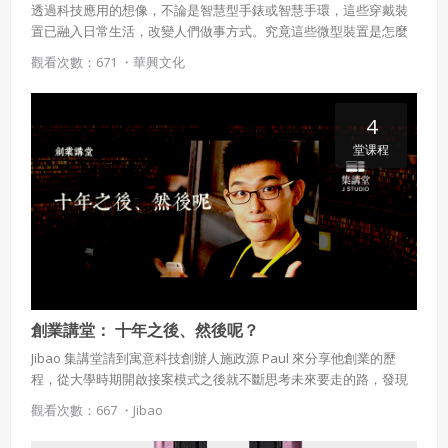
會員聲明並保證會員於使用本系統時創作、上傳或張貼的著
透過科技應用的想像，不論是智慧型手錶或智慧手環，這些穿戴裝
作物，會員享有所有權或經合法授權。
置已融入日常生活，改變人們做事方式。究竟這些微型裝置是怎麼
產生的，對人類行為又將有何影響？本課程從將介紹不同的產品開
如會員違反前項約定致吉寶系統公司遭追訴、請求或求償
觀看次數：671 ・
華興文化
者，吉寶系統公司應立即通知會員，必要時本系統得移除爭
始，讓學生了解其中所應用的科技與技術及「科技始終來自於人
議內容。會員應協助相關程序並負擔吉寶系統公司因此所生
性」的體悟。
支出（包括律師費用）、損害及損失。
4
堂课程
六、終止
會員違反本合約或本系統任一規定者，吉寶系統公司得終止
本合約。
本合約終止後，會員不得對吉寶系統公司主張任何費用、補
償或賠償。
七、合意管轄
雙方合意專以臺灣臺北地方法院為第一審管轄法
創業講堂： 十年之後、然後呢？
院。
Jibao 集講堂請到寓意科技創辦人施政源 Paul 來分享他創業的歷
程，從大學時期開啟接案模式之後就不斷思考未來要走的路，發現
培養決策力最快的途徑就是從業務做起，所以縱使還沒畢業前就已
觀看次數：667 ・
Jibao
收到許多高薪職務的機會也毅然決然拒絕，選擇自己內心真正想嘗
試的方向。 從順境走入困境，再遇到轉機後的挑戰到底如何， 我們