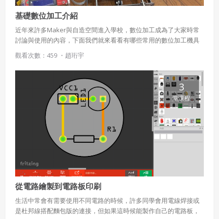
基礎數位加工介紹
近年來許多Maker與自造空間進入學校，數位加工成為了大家時常
討論與使用的內容，下面我們就來看看有哪些常用的數位加工機具
吧。
觀看次數：459 ・
趙珩宇
3
堂课程
從電路繪製到電路板印刷
生活中常會有需要使用不同電路的時候，許多同學會用電線焊接或
是杜邦線搭配麵包版的連接，但如果這時候能製作自己的電路板，