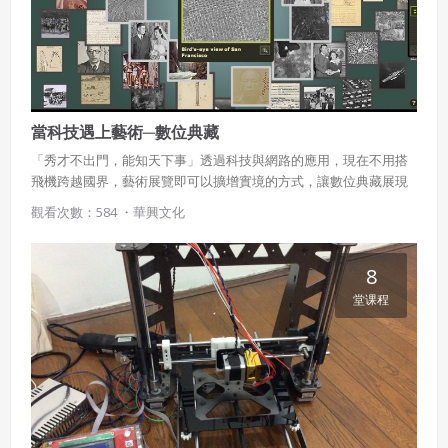
當科技遇上藝術─數位典藏
「秀才不出門，能知天下事」透過科技與網路的應用，現在不用搭
飛機跨越國界，藝術展覽即可以擴增實境的方式，讓數位典藏展現
在螢幕眼前，就如同親身經歷般。本課程帶領學生透過新科技的應
觀看次數：584 ・
華興文化
用，瀏覽世界各地的知名博物館，體驗科技所帶來的虛擬視覺展
覽，開啟視覺藝術饗宴。
8
堂课程