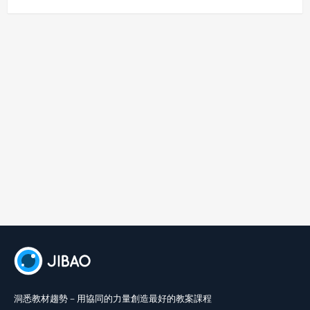
償或賠償。
七、合意管轄
雙方合意專以臺灣臺北地方法院為第一審管轄法
院。
洞悉教材趨勢－用協同的力量創造最好的教案課程