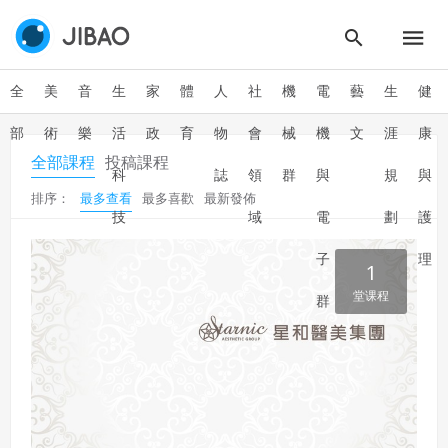
使用 Google 帳號登入
一、定義條款
授權內容：係指吉寶系統有限公司（吉寶系統公司）所有或
經授權使用而置放於吉寶知識系統網站或系統內之著作物。
全
美
音
生
家
體
人
社
機
電
藝
生
健
衍生著作：係指就授權內容改作之創作。
部
術
樂
活
政
育
物
會
械
機
文
涯
康
二、會員規範
全部課程
投稿課程
會員同意遵守本系統之會員規範、著作權條款及隱私權政
科
誌
領
群
與
規
與
策。
排序：
最多查看
最多喜歡
最新發佈
已閱讀
使用條款
和
隱私政策
我同意上述會員條款
技
域
電
劃
護
違反前項約定者，本系統得終止會員資格。
同意上述條款，確定註冊
子
理
已經有註冊帳號了嗎？點擊
立刻登入
三、著作權授權
1
會員得於本系統內使用授權內容，除經著作權人有標示採取
堂课程
群
還沒有註冊帳號嗎？點擊
立刻註冊
創用CC授權或其他授權者，會員不得重製、轉載、散布或類
似方法流通授權內容。
本系統防盜拷措施或類似措施，會員不得予以破解、破壞或
以其他方法規避。
會員使用本系統之費用，由吉寶系統公司定之並按月收取。
吉寶系統公司得不定期公告與調整費用。