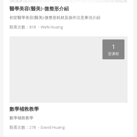
四、會員授權
醫學美容(醫美)-微整形介紹
想起密碼了嗎？點擊
立刻登入
初皆醫學美容(醫美)-微整形耗材及操作注意事項介紹
會員享有其創作之衍生著作的著作權，但會員同意吉寶系統
公司得於該著作權存續期間內無償使用，包括再授權之權
觀看次數：818 ・
WeN Huang
利。
本條約定不因本合約終止而失效。
1
五、聲明保證
堂课程
會員聲明並保證會員於使用本系統時創作、上傳或張貼的著
作物，會員享有所有權或經合法授權。
如會員違反前項約定致吉寶系統公司遭追訴、請求或求償
者，吉寶系統公司應立即通知會員，必要時本系統得移除爭
議內容。會員應協助相關程序並負擔吉寶系統公司因此所生
支出（包括律師費用）、損害及損失。
六、終止
數學補救教學
數學補救教學
會員違反本合約或本系統任一規定者，吉寶系統公司得終止
本合約。
觀看次數：278 ・
David Huang
本合約終止後，會員不得對吉寶系統公司主張任何費用、補