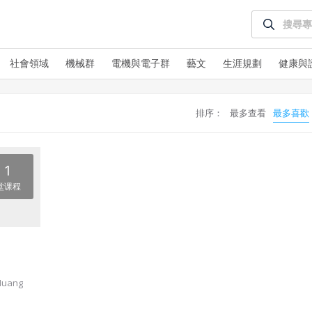
授權內容：係指吉寶系統有限公司（吉寶系統公司）所有或經授權
使用而置放於吉寶知識系統網站或系統內之著作物。
衍生著作：係指就授權內容改作之創作。
社會領域
機械群
電機與電子群
藝文
生涯規劃
健康與
二、會員規範
會員同意遵守本系統之會員規範、著作權條款及隱私權政策。
違反前項約定者，本系統得終止會員資格。
已閱讀
使用條款
和
隱私政策
排序：
最多查看
最多喜歡
我同意上述會員條款
三、著作權授權
同意上述條款，確定註冊
已經有註冊帳號了嗎？點擊
立刻登入
會員得於本系統內使用授權內容，除經著作權人有標示採取創用CC
1
授權或其他授權者，會員不得重製、轉載、散布或類似方法流通授
堂课程
還沒有註冊帳號嗎？點擊
立刻註冊
權內容。
本系統防盜拷措施或類似措施，會員不得予以破解、破壞或以其他
方法規避。
會員使用本系統之費用，由吉寶系統公司定之並按月收取。吉寶系
統公司得不定期公告與調整費用。
Huang
四、會員授權