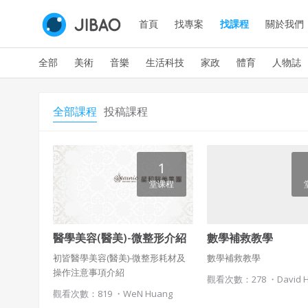
首頁
找專案
找課程
關於我們
全部
美術
音樂
生活科技
家政
體育
人物誌
全部課程
投稿課程
1
堂课程
醫學美容(醫美)-微整形介紹
數學補救教學
初皆醫學美容(醫美)-微整形耗材及
數學補救教學
操作注意事項介紹
觀看次數：278 ・
David 
觀看次數：819 ・
WeN Huang