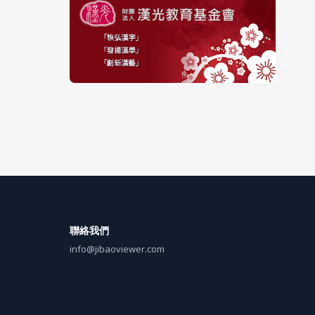
聯絡我們
info@jibaoviewer.com