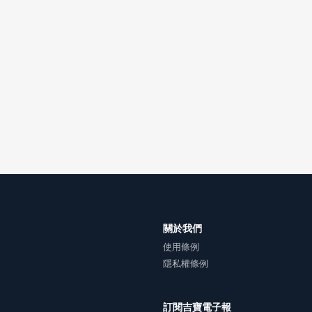
雙方合意專以臺灣臺北地方法院為第一審管轄法院。
關於我們
使用條例
隱私權條例
訂閱吉寶電子報