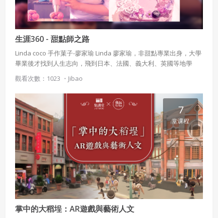
議內容。會員應協助相關程序並負擔吉寶系統公司因此所生
支出（包括律師費用）、損害及損失。
六、終止
生涯360 - 甜點師之路
Linda coco 手作菓子-廖家瑜 Linda 廖家瑜，非甜點專業出身，大學
會員違反本合約或本系統任一規定者，吉寶系統公司得終止
畢業後才找到人生志向，飛到日本、法國、義大利、英國等地學
本合約。
習。在世界各地探索學習後，決定回到她的故鄉台灣做自己熱愛的
本合約終止後，會員不得對吉寶系統公司主張任何費用、補
觀看次數：1023 ・
Jibao
甜點並分享給大家。
償或賠償。
7
七、合意管轄
堂课程
雙方合意專以臺灣臺北地方法院為第一審管轄法
院。
掌中的大稻埕：AR遊戲與藝術人文