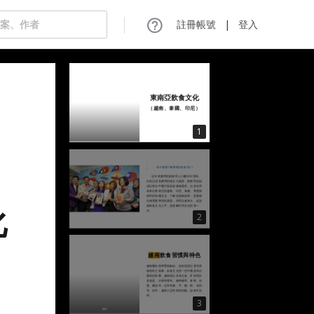
註冊帳號
|
登入
東南亞飲食文化
（越南、泰國、印尼）
1
為什麼要了解東南亞飲食文化？
近年來臺灣的新移民人口數年年增加，
目前已成為臺灣的第五大族群，新移民的組
成以來自中國大陸及港澳者最多，次多依序
為來自東南亞的越南、印尼、泰國。尊重新
移民的母國文化，了解並接納差異，是整個
社會需要學習的課題，而民以食為天，從認
識飲食文化入手，是接觸不同文化的第一
步。
2
文化
越南
飲食習慣與特色
越南屬於熱帶季風氣候，由於地理位置和曾
被殖民之因素，飲食文化受一些中國菜和法
尼）
國菜的影響。越南菜以米為主食，常使用許
多蔬菜、水果和香料，像檸檬草、青檸、魚
露、醬油等，也常吃豬、牛、雞、蝦、扇貝
等。此外，越南人忌吃燒焦的飯，認為不吉
利。
3
越南