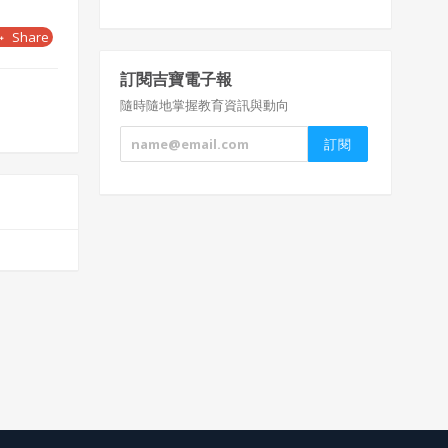
7
Share
巴東牛肉
椰汁千層糕
訂閱吉寶電子報
隨時隨地掌握教育資訊與動向
8
泰國
飲食習慣與特色
泰國人多信奉小乘佛教，國土三面環海，海
鮮產量豐富，亦盛產香料和水果，以米為主
食，調味常用酸、甜、辣，常使用香茅、咖
哩、南薑、檸檬、魚露、蝦醬、椰奶等香
料。在飲食禁忌方面，泰國人以右手為尊，
左手只能用來拿不潔之物，故遞東西給他人
時須使用右手。
9
泰國
泰國菜
泰國菜，泛指泰國民族的飲食文化。泰
國菜以酸、辣、鹹、甜、苦五味的平衡為特
點。
檸檬魚
10
冬蔭功湯
酸辣海鮮湯