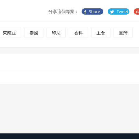
本合約終止後，會員不得對吉寶系統公司主張任何費用、補償或賠
償。
分享這個專案：
Share
Tweet
七、合意管轄
雙方合意專以臺灣臺北地方法院為第一審管轄法院。
東南亞
泰國
印尼
香料
主食
臺灣