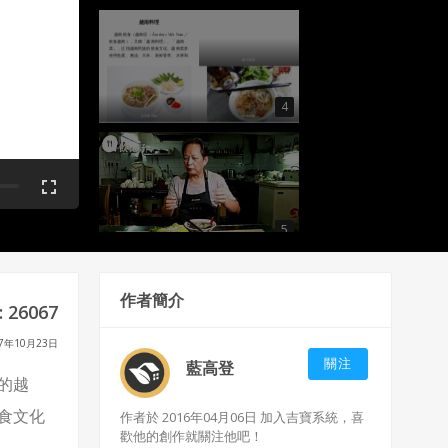
越南料理
越南飲食（越南语：Ẩm thực Việt Nam／
飲食越南），又稱「越南料理」、「越南
菜」，泛指越南民族的飲食文化。越南菜多
使用鱼露、酱油、大米、新鲜香草、水果和
越式春捲
蔬菜。
4
生牛肉河粉
烤肉米線
5
印尼
飲食習慣與特色
作者簡介
印尼屬於熱帶性氣候，國土較為分散，故飲
 26067
食在各地稍有不同，主要以中國、歐洲、中
東和印度料理為基礎，以米為主食，搭配蔬
菜和肉類，常使用大量香料（辣椒）、椰
漿、魚肉、雞肉等食材。飲食禁忌的部分要
注意印尼人信奉回教者居多，回教徒不飲
7年10月23日
酒、不吃豬肉。
6
關注
藍高登
印尼
的越
食文化
作者於 2016年04月06日 加入吉寶系統，喜
沙嗲
薑黃飯
歡他的創作就關注他吧！