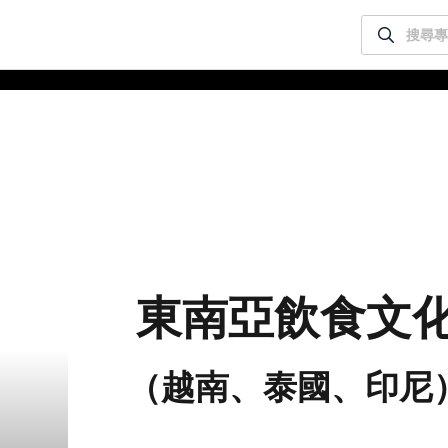
緣會員有意願吉寶知識系統（本系統），經註冊本系統
使用 Facebook 帳號登入
表示您同意會員合約：
使用 Google 帳號登入
一、定義條款
案名稱
授權內容：係指吉寶系統有限公司（吉寶系統公司）所有或經授權
使用而置放於吉寶知識系統網站或系統內之著作物。
案描述
衍生著作：係指就授權內容改作之創作。
二、會員規範
會員同意遵守本系統之會員規範、著作權條款及隱私權政策。
違反前項約定者，本系統得終止會員資格。
已閱讀
使用條款
和
隱私政策
我同意上述會員條款
三、著作權授權
同意上述條款，確定註冊
已經有註冊帳號了嗎？點擊
立刻登入
東南亞飲食
會員得於本系統內使用授權內容，除經著作權人有標示採取創用CC
授權或其他授權者，會員不得重製、轉載、散布或類似方法流通授
還沒有註冊帳號嗎？點擊
立刻註冊
權內容。
（越南、泰國、印
本系統防盜拷措施或類似措施，會員不得予以破解、破壞或以其他
方法規避。
會員使用本系統之費用，由吉寶系統公司定之並按月收取。吉寶系