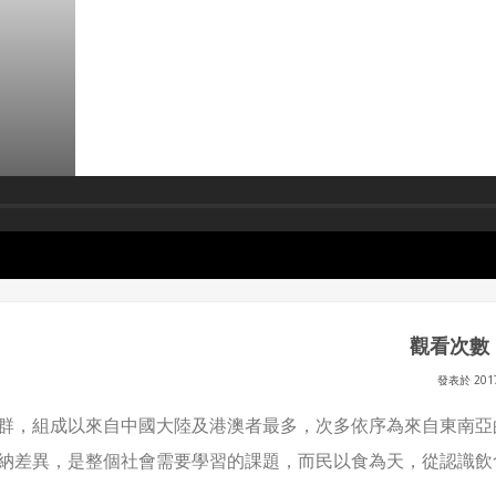
統公司得不定期公告與調整費用。
四、會員授權
會員享有其創作之衍生著作的著作權，但會員同意吉寶系統公司得
想起密碼了嗎？點擊
立刻登入
於該著作權存續期間內無償使用，包括再授權之權利。
本條約定不因本合約終止而失效。
五、聲明保證
會員聲明並保證會員於使用本系統時創作、上傳或張貼的著作物，
會員享有所有權或經合法授權。
如會員違反前項約定致吉寶系統公司遭追訴、請求或求償者，吉寶
系統公司應立即通知會員，必要時本系統得移除爭議內容。會員應
協助相關程序並負擔吉寶系統公司因此所生支出（包括律師費
觀看次數 :
用）、損害及損失。
發表於 201
六、終止
群，組成以來自中國大陸及港澳者最多，次多依序為來自東南亞
會員違反本合約或本系統任一規定者，吉寶系統公司得終止本合
納差異，是整個社會需要學習的課題，而民以食為天，從認識飲
約。