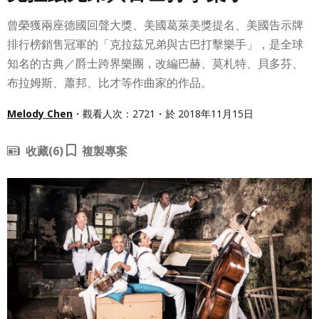
曾榮獲兩座德國回聲大獎、美國葛萊美獎提名、美國告示牌
排行榜銷售冠軍的「克拉茲兄弟與古巴打擊樂手」，是全球
知名的古典／爵士跨界樂團，改編巴赫、莫札特、貝多芬、
布拉姆斯、蕭邦、比才等作曲家的作品。
Melody Chen
・觀看人次：2721・於 2018年11月15日
收藏
(6)
複製專案