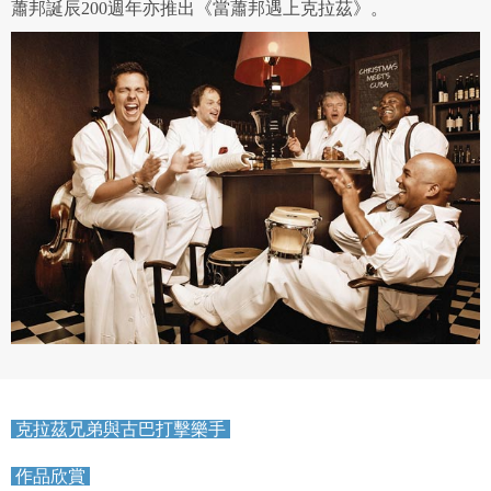
蕭邦誕辰200週年亦推出《當蕭邦遇上克拉茲》。
克拉茲兄弟與古巴打擊樂手
作品欣賞