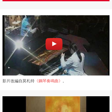
影片改編自莫札特
《鋼琴奏鳴曲》
。