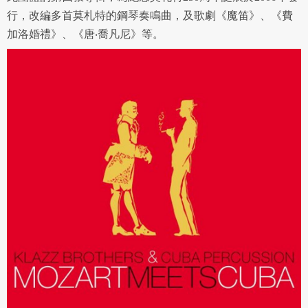
行，改編多首莫札特的鋼琴奏鳴曲，及歌劇《魔笛》、《費
加洛婚禮》、《唐‧喬凡尼》等。