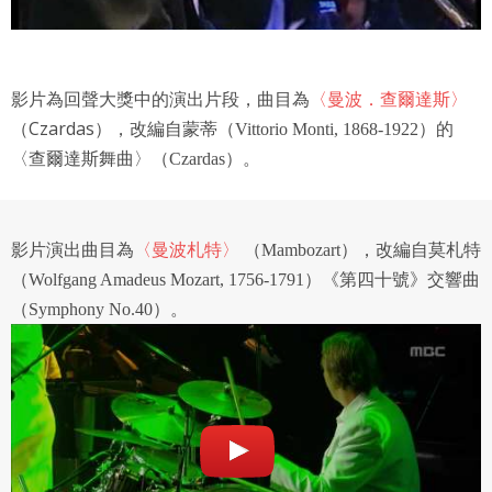
授權內容：係指吉寶系統有限公司（吉寶系統公司）所有或
經授權使用而置放於吉寶知識系統網站或系統內之著作物。
衍生著作：係指就授權內容改作之創作。
影片為回聲大獎中的演出片段，曲目為
〈曼波．查爾達斯〉
Cz
ardas）
二、會員規範
（
，改編自蒙蒂（Vittorio Monti, 1868-1922）的
）
〈查爾達斯舞曲〉（Czardas
。
會員同意遵守本系統之會員規範、著作權條款及隱私權政
策。
已閱讀
使用條款
和
隱私政策
我同意上述會員條款
違反前項約定者，本系統得終止會員資格。
同意上述條款，確定註冊
影片演出曲目為
〈曼波札特〉
（Mambozart），改編自莫札特
已經有註冊帳號了嗎？點擊
立刻登入
三、著作權授權
（Wolfgang Amadeus Mozart, 1756-1791）《第四十號》交響曲
會員得於本系統內使用授權內容，除經著作權人有標示採取
（Symphony No.40）。
還沒有註冊帳號嗎？點擊
立刻註冊
創用CC授權或其他授權者，會員不得重製、轉載、散布或類
似方法流通授權內容。
本系統防盜拷措施或類似措施，會員不得予以破解、破壞或
以其他方法規避。
會員使用本系統之費用，由吉寶系統公司定之並按月收取。
吉寶系統公司得不定期公告與調整費用。