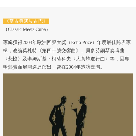
《當古典遇見古巴》
（Classic Meets Cuba）
專輯獲得2003年歐洲回聲大獎（Echo Prize）年度最佳跨界專
輯，改編莫札特《第四十號交響曲》、貝多芬鋼琴奏鳴曲
〈悲愴〉及李姆斯基・柯薩科夫〈大黃蜂進行曲〉等，因專
輯熱賣而展開巡迴演出，曾在2004年造訪臺灣。