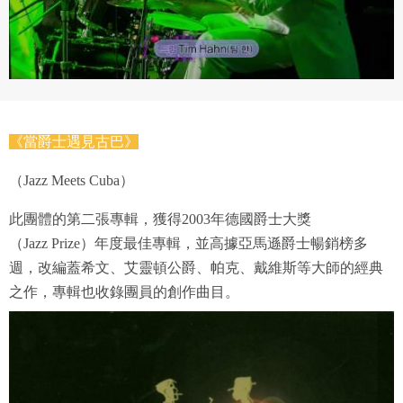
四、會員授權
想起密碼了嗎？點擊
立刻登入
會員享有其創作之衍生著作的著作權，但會員同意吉寶系統
公司得於該著作權存續期間內無償使用，包括再授權之權
利。
本條約定不因本合約終止而失效。
五、聲明保證
《當爵士遇見古巴》
會員聲明並保證會員於使用本系統時創作、上傳或張貼的著
（Jazz Meets Cuba）
作物，會員享有所有權或經合法授權。
如會員違反前項約定致吉寶系統公司遭追訴、請求或求償
此團體的第二張專輯，獲得2003年德國爵士大獎
者，吉寶系統公司應立即通知會員，必要時本系統得移除爭
（Jazz Prize）年度最佳專輯，並高據亞馬遜爵士暢銷榜多
議內容。會員應協助相關程序並負擔吉寶系統公司因此所生
支出（包括律師費用）、損害及損失。
週，改編蓋希文、艾靈頓公爵、帕克、戴維斯等大師的經典
之作，專輯也收錄團員的創作曲目。
六、終止
會員違反本合約或本系統任一規定者，吉寶系統公司得終止
本合約。
本合約終止後，會員不得對吉寶系統公司主張任何費用、補
償或賠償。