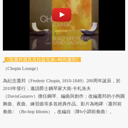
《當蕭邦遇見克拉茲兄弟─時尚蕭邦》
（Chopin Lounge）
為紀念蕭邦（Frederic Chopin, 1810-1849）200周年誕辰，於
2010年發行，邀請爵士鋼琴家大衛‧卡札洛夫
（
DavisGazarov）
擔任鋼琴、編曲與創作；改編蕭邦的小狗圓
舞曲、夜曲、練習曲等多首經典作品。影片為咆哮〈蕭邦前
奏曲〉（Be-bop Idioms），改編自〈降b小調前奏曲〉。