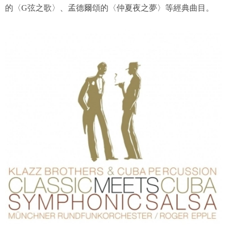
的〈G弦之歌〉、孟德爾頌的〈仲夏夜之夢〉等經典曲目。