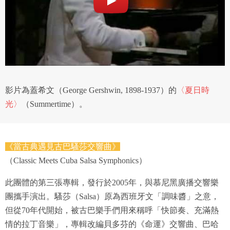
影片為蓋希文（George Gershwin, 1898-1937）的
〈夏日時
光〉
（Summertime）。
《當古典遇見古巴騷莎交響曲》
（Classic Meets Cuba Salsa Symphonics）
此團體的第三張專輯，發行於2005年，與慕尼黑廣播交響樂
團攜手演出。騷莎（Salsa）原為西班牙文「調味醬」之意，
但從70年代開始，被古巴樂手們用來稱呼「快節奏、充滿熱
情的拉丁音樂」，專輯改編貝多芬的《命運》交響曲、巴哈