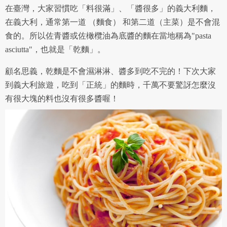
專案名稱
在臺灣，大家習慣吃「料很滿」、「醬很多」的義大利麵，
使用 Facebook 帳號註冊
在義大利，通常第一道 （麵食） 和第二道（主菜）是不會混
使用 Google 帳號註冊
食的。所以佐青醬或佐橄欖油為底醬的麵在當地稱為"pasta
asciutta"，也就是「乾麵」。
緣會員有意願吉寶知識系統（本系統），經註冊本
使用 Facebook 帳號登入
專案描述
系統表示您同意會員合約：
顧名思義，乾麵是不會濕淋淋、醬多到吃不完的！下次大家
使用 Google 帳號登入
到義大利旅遊，吃到「正統」的麵時，千萬不要驚訝怎麼沒
一、定義條款
有很大塊的料也沒有很多醬喔！
授權內容：係指吉寶系統有限公司（吉寶系統公司）所有或
經授權使用而置放於吉寶知識系統網站或系統內之著作物。
衍生著作：係指就授權內容改作之創作。
二、會員規範
會員同意遵守本系統之會員規範、著作權條款及隱私權政
策。
已閱讀
使用條款
和
隱私政策
我同意上述會員條款
違反前項約定者，本系統得終止會員資格。
同意上述條款，確定註冊
已經有註冊帳號了嗎？點擊
立刻登入
三、著作權授權