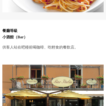
會員得於本系統內使用授權內容，除經著作權人有標示採取
還沒有註冊帳號嗎？點擊
立刻註冊
創用CC授權或其他授權者，會員不得重製、轉載、散布或類
似方法流通授權內容。
本系統防盜拷措施或類似措施，會員不得予以破解、破壞或
以其他方法規避。
會員使用本系統之費用，由吉寶系統公司定之並按月收取。
餐廳等級
吉寶系統公司得不定期公告與調整費用。
小酒館（Bar）
四、會員授權
供客人站在吧檯前喝咖啡、吃輕食的餐飲店。
想起密碼了嗎？點擊
立刻登入
會員享有其創作之衍生著作的著作權，但會員同意吉寶系統
公司得於該著作權存續期間內無償使用，包括再授權之權
利。
本條約定不因本合約終止而失效。
五、聲明保證
會員聲明並保證會員於使用本系統時創作、上傳或張貼的著
作物，會員享有所有權或經合法授權。
如會員違反前項約定致吉寶系統公司遭追訴、請求或求償
者，吉寶系統公司應立即通知會員，必要時本系統得移除爭