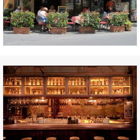
議內容。會員應協助相關程序並負擔吉寶系統公司因此所生
支出（包括律師費用）、損害及損失。
六、終止
會員違反本合約或本系統任一規定者，吉寶系統公司得終止
本合約。
本合約終止後，會員不得對吉寶系統公司主張任何費用、補
償或賠償。
七、合意管轄
雙方合意專以臺灣臺北地方法院為第一審管轄法
院。