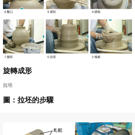
旋轉成形
拉坯
圖：拉坯的步驟