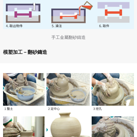
手工金屬翻砂鑄造
模塑加工－翻砂鑄造