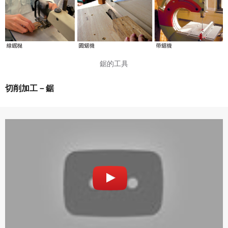
鋸的工具
切削加工－鋸