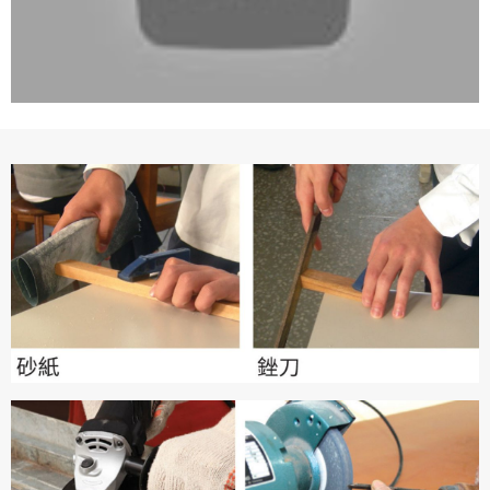
專案名稱
使用 Facebook 帳號註冊
使用 Google 帳號註冊
緣會員有意願吉寶知識系統（本系統），經註冊本
使用 Facebook 帳號登入
專案描述
系統表示您同意會員合約：
使用 Google 帳號登入
一、定義條款
授權內容：係指吉寶系統有限公司（吉寶系統公司）所有或
經授權使用而置放於吉寶知識系統網站或系統內之著作物。
衍生著作：係指就授權內容改作之創作。
二、會員規範
會員同意遵守本系統之會員規範、著作權條款及隱私權政
策。
已閱讀
使用條款
和
隱私政策
我同意上述會員條款
違反前項約定者，本系統得終止會員資格。
同意上述條款，確定註冊
已經有註冊帳號了嗎？點擊
立刻登入
三、著作權授權