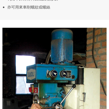
亦可用來車削螺紋或螺絲