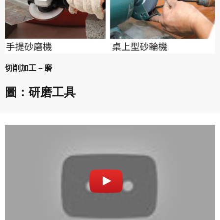
會員得於本系統內使用授權內容，除經著作權人有標示採取
還沒有註冊帳號嗎？點擊
立刻註冊
創用CC授權或其他授權者，會員不得重製、轉載、散布或類
似方法流通授權內容。
本系統防盜拷措施或類似措施，會員不得予以破解、破壞或
以其他方法規避。
會員使用本系統之費用，由吉寶系統公司定之並按月收取。
切削加工－磨
吉寶系統公司得不定期公告與調整費用。
圖：研磨工具
四、會員授權
想起密碼了嗎？點擊
立刻登入
會員享有其創作之衍生著作的著作權，但會員同意吉寶系統
公司得於該著作權存續期間內無償使用，包括再授權之權
利。
本條約定不因本合約終止而失效。
五、聲明保證
會員聲明並保證會員於使用本系統時創作、上傳或張貼的著
作物，會員享有所有權或經合法授權。
如會員違反前項約定致吉寶系統公司遭追訴、請求或求償
者，吉寶系統公司應立即通知會員，必要時本系統得移除爭