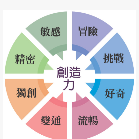
專案名稱
使用 Facebook 帳號註冊
使用 Google 帳號註冊
緣會員有意願吉寶知識系統（本系統），經註冊本
使用 Facebook 帳號登入
專案描述
系統表示您同意會員合約：
使用 Google 帳號登入
一、定義條款
授權內容：係指吉寶系統有限公司（吉寶系統公司）所有或
經授權使用而置放於吉寶知識系統網站或系統內之著作物。
衍生著作：係指就授權內容改作之創作。
二、會員規範