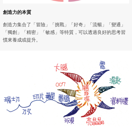
會員同意遵守本系統之會員規範、著作權條款及隱私權政
創造力的本質
策。
已閱讀
使用條款
和
隱私政策
我同意上述會員條款
違反前項約定者，本系統得終止會員資格。
創造力集合了「冒險」「挑戰」「好奇」「流暢」「變通」
同意上述條款，確定註冊
「獨創」「精密」「敏感」等特質，可以透過良好的思考習
已經有註冊帳號了嗎？點擊
立刻登入
三、著作權授權
慣來養成或提升。
會員得於本系統內使用授權內容，除經著作權人有標示採取
還沒有註冊帳號嗎？點擊
立刻註冊
創用CC授權或其他授權者，會員不得重製、轉載、散布或類
似方法流通授權內容。
本系統防盜拷措施或類似措施，會員不得予以破解、破壞或
以其他方法規避。
會員使用本系統之費用，由吉寶系統公司定之並按月收取。
吉寶系統公司得不定期公告與調整費用。
四、會員授權
想起密碼了嗎？點擊
立刻登入
會員享有其創作之衍生著作的著作權，但會員同意吉寶系統
公司得於該著作權存續期間內無償使用，包括再授權之權
利。
本條約定不因本合約終止而失效。