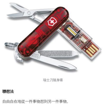
五、聲明保證
會員聲明並保證會員於使用本系統時創作、上傳或張貼的著
作物，會員享有所有權或經合法授權。
如會員違反前項約定致吉寶系統公司遭追訴、請求或求償
者，吉寶系統公司應立即通知會員，必要時本系統得移除爭
議內容。會員應協助相關程序並負擔吉寶系統公司因此所生
支出（包括律師費用）、損害及損失。
六、終止
會員違反本合約或本系統任一規定者，吉寶系統公司得終止
本合約。
本合約終止後，會員不得對吉寶系統公司主張任何費用、補
償或賠償。
瑞士刀隨身碟
七、合意管轄
聯想法
雙方合意專以臺灣臺北地方法院為第一審管轄法
院。
自由自在地從一件事物想到另一件事物。