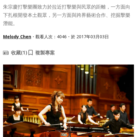
朱宗慶打擊樂團致力於拉近打擊樂與民眾的距離，一方面向
下扎根開發本土觀眾，另一方面與跨界藝術合作、挖掘擊樂
潛能。
Melody Chen
・觀看人次：4046・於 2017年03月03日
收藏
(1)
複製專案