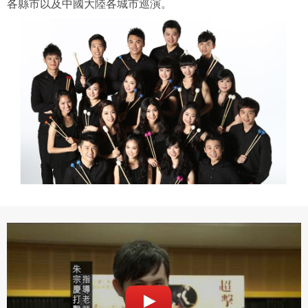
各縣市以及中國大陸各城市巡演。
二、會員規範
會員同意遵守本系統之會員規範、著作權條款及隱私權政
策。
已閱讀
使用條款
和
隱私政策
我同意上述會員條款
違反前項約定者，本系統得終止會員資格。
同意上述條款，確定註冊
已經有註冊帳號了嗎？點擊
立刻登入
三、著作權授權
會員得於本系統內使用授權內容，除經著作權人有標示採取
還沒有註冊帳號嗎？點擊
立刻註冊
創用CC授權或其他授權者，會員不得重製、轉載、散布或類
似方法流通授權內容。
本系統防盜拷措施或類似措施，會員不得予以破解、破壞或
以其他方法規避。
會員使用本系統之費用，由吉寶系統公司定之並按月收取。
吉寶系統公司得不定期公告與調整費用。
四、會員授權
想起密碼了嗎？點擊
立刻登入
會員享有其創作之衍生著作的著作權，但會員同意吉寶系統
公司得於該著作權存續期間內無償使用，包括再授權之權
利。