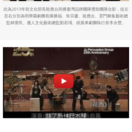
此為2013年前文化部長龍應台與獲臺灣品牌團隊獎助團隊合影，從左
至右分別為明華園劇團長陳勝福、朱宗慶、龍應台、雲門舞集藝術總
監林懷民、優人文化藝術總監劉若瑀、紙風車劇團執行長李永豐。