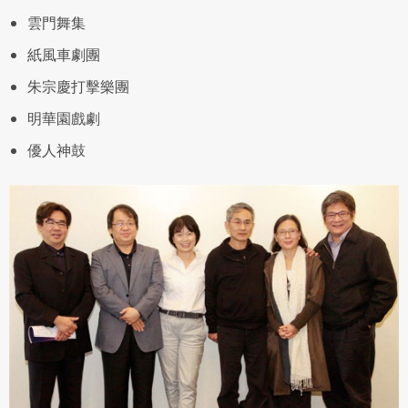
雲門舞集
紙風車劇團
朱宗慶打擊樂團
明華園戲劇
優人神鼓