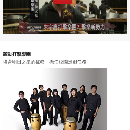
本條約定不因本合約終止而失效。
五、聲明保證
會員聲明並保證會員於使用本系統時創作、上傳或張貼的著
作物，會員享有所有權或經合法授權。
如會員違反前項約定致吉寶系統公司遭追訴、請求或求償
者，吉寶系統公司應立即通知會員，必要時本系統得移除爭
議內容。會員應協助相關程序並負擔吉寶系統公司因此所生
躍動打擊樂團
支出（包括律師費用）、損害及損失。
培育明日之星的搖籃，擔任校園巡迴任務。
六、終止
會員違反本合約或本系統任一規定者，吉寶系統公司得終止
本合約。
本合約終止後，會員不得對吉寶系統公司主張任何費用、補
償或賠償。
七、合意管轄
雙方合意專以臺灣臺北地方法院為第一審管轄法