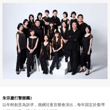
專案名稱
使用 Facebook 帳號註冊
使用 Google 帳號註冊
緣會員有意願吉寶知識系統（本系統），經註冊本
使用 Facebook 帳號登入
專案描述
系統表示您同意會員合約：
使用 Google 帳號登入
一、定義條款
授權內容：係指吉寶系統有限公司（吉寶系統公司）所有或
朱宗慶打擊樂團2
經授權使用而置放於吉寶知識系統網站或系統內之著作物。
以年輕創意為訴求，擔綱兒童音樂會演出，每年固定於臺灣
衍生著作：係指就授權內容改作之創作。