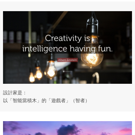
衍生著作：係指就授權內容改作之創作。
二、會員規範
會員同意遵守本系統之會員規範、著作權條款及隱私權政
策。
已閱讀
使用條款
和
隱私政策
我同意上述會員條款
違反前項約定者，本系統得終止會員資格。
同意上述條款，確定註冊
已經有註冊帳號了嗎？點擊
立刻登入
三、著作權授權
會員得於本系統內使用授權內容，除經著作權人有標示採取
還沒有註冊帳號嗎？點擊
立刻註冊
創用CC授權或其他授權者，會員不得重製、轉載、散布或類
似方法流通授權內容。
本系統防盜拷措施或類似措施，會員不得予以破解、破壞或
以其他方法規避。
設計家是：
會員使用本系統之費用，由吉寶系統公司定之並按月收取。
以「智能當積木」的「遊戲者」（智者）
吉寶系統公司得不定期公告與調整費用。
四、會員授權
想起密碼了嗎？點擊
立刻登入
會員享有其創作之衍生著作的著作權，但會員同意吉寶系統
公司得於該著作權存續期間內無償使用，包括再授權之權