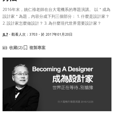
2016年末，姚仁祿老師在台大電機系的專題演講。 以＂成為
設計家＂為題，內容分成下列三個部分： 1. 什麼是設計家？
2. 設計家 怎麼做設計？ 3. 為什麼 現代世界 需要設計家？
JL7
・觀看人次：3703・於 2017年01月20日
收藏
(2)
複製專案