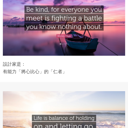
利。
本條約定不因本合約終止而失效。
五、聲明保證
會員聲明並保證會員於使用本系統時創作、上傳或張貼的著
作物，會員享有所有權或經合法授權。
如會員違反前項約定致吉寶系統公司遭追訴、請求或求償
者，吉寶系統公司應立即通知會員，必要時本系統得移除爭
議內容。會員應協助相關程序並負擔吉寶系統公司因此所生
設計家是：
支出（包括律師費用）、損害及損失。
有能力「將心比心」的「仁者」
六、終止
會員違反本合約或本系統任一規定者，吉寶系統公司得終止
本合約。
本合約終止後，會員不得對吉寶系統公司主張任何費用、補
償或賠償。
七、合意管轄
雙方合意專以臺灣臺北地方法院為第一審管轄法