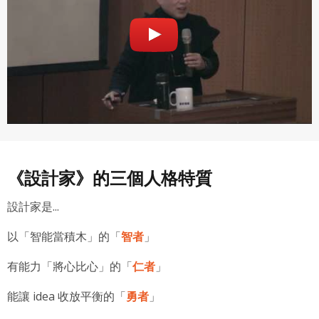
專案名稱
使用 Facebook 帳號註冊
《設計家》的三個人格特質
使用 Google 帳號註冊
設計家是...
緣會員有意願吉寶知識系統（本系統），經註冊本
使用 Facebook 帳號登入
專案描述
以「智能當積木」的「
智者
」
系統表示您同意會員合約：
使用 Google 帳號登入
一、定義條款
有能力「將心比心」的「
仁者
」
授權內容：係指吉寶系統有限公司（吉寶系統公司）所有或
能讓 idea 收放平衡的「
勇者
」
經授權使用而置放於吉寶知識系統網站或系統內之著作物。