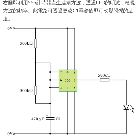
右圖即利用555計時器產生連續方波，透過LED的明滅，檢視
方波的頻率。此電路可透過更改C1電容值即可改變閃爍的速
度。
專案名稱
使用 Facebook 帳號註冊
使用 Google 帳號註冊
緣會員有意願吉寶知識系統（本系統），經註冊本
使用 Facebook 帳號登入
專案描述
系統表示您同意會員合約：
使用 Google 帳號登入
一、定義條款
授權內容：係指吉寶系統有限公司（吉寶系統公司）所有或
經授權使用而置放於吉寶知識系統網站或系統內之著作物。
衍生著作：係指就授權內容改作之創作。
二、會員規範