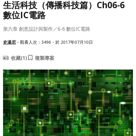
生活科技（傳播科技篇）Ch06-6
數位IC電路
第六章 創意設計與製作／6-6 數位IC電路
史湯尼
・觀看人次：3496・於 2017年07月10日
收藏
(1)
複製專案