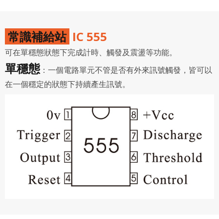
會員同意遵守本系統之會員規範、著作權條款及隱私權政
策。
已閱讀
使用條款
和
隱私政策
我同意上述會員條款
違反前項約定者，本系統得終止會員資格。
常識補給站
IC 555
同意上述條款，確定註冊
可在單穩態狀態下完成計時、觸發及震盪等功能。
已經有註冊帳號了嗎？點擊
立刻登入
三、著作權授權
單穩態
：一個電路單元不管是否有外來訊號觸發，皆可以
會員得於本系統內使用授權內容，除經著作權人有標示採取
還沒有註冊帳號嗎？點擊
立刻註冊
創用CC授權或其他授權者，會員不得重製、轉載、散布或類
在一個穩定的狀態下持續產生訊號。
似方法流通授權內容。
本系統防盜拷措施或類似措施，會員不得予以破解、破壞或
以其他方法規避。
會員使用本系統之費用，由吉寶系統公司定之並按月收取。
吉寶系統公司得不定期公告與調整費用。
四、會員授權
想起密碼了嗎？點擊
立刻登入
會員享有其創作之衍生著作的著作權，但會員同意吉寶系統
公司得於該著作權存續期間內無償使用，包括再授權之權
利。
本條約定不因本合約終止而失效。