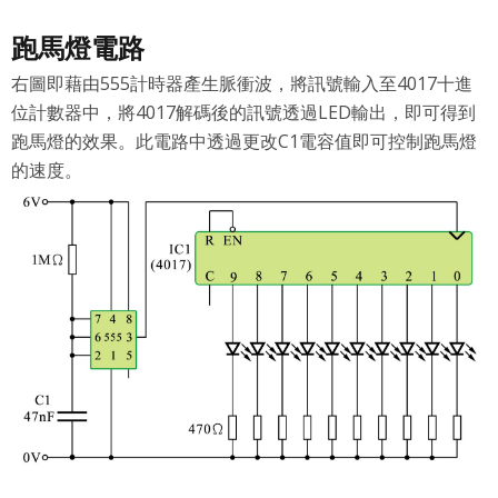
五、聲明保證
跑馬燈電路
會員聲明並保證會員於使用本系統時創作、上傳或張貼的著
作物，會員享有所有權或經合法授權。
右圖即藉由555計時器產生脈衝波，將訊號輸入至4017十進
位計數器中，將4017解碼後的訊號透過LED輸出，即可得到
如會員違反前項約定致吉寶系統公司遭追訴、請求或求償
者，吉寶系統公司應立即通知會員，必要時本系統得移除爭
跑馬燈的效果。此電路中透過更改C1電容值即可控制跑馬燈
議內容。會員應協助相關程序並負擔吉寶系統公司因此所生
的速度。
支出（包括律師費用）、損害及損失。
六、終止
會員違反本合約或本系統任一規定者，吉寶系統公司得終止
本合約。
本合約終止後，會員不得對吉寶系統公司主張任何費用、補
償或賠償。
七、合意管轄
雙方合意專以臺灣臺北地方法院為第一審管轄法
院。