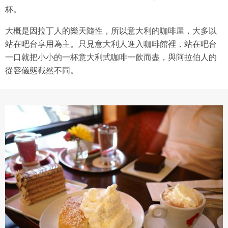
杯。
大概是因拉丁人的樂天隨性，所以意大利的咖啡屋，大多以
站在吧台享用為主。只見意大利人進入咖啡館裡，站在吧台
一口就把小小的一杯意大利式咖啡一飲而盡，與阿拉伯人的
從容儀態截然不同。
專案名稱
使用 Facebook 帳號註冊
使用 Google 帳號註冊
緣會員有意願吉寶知識系統（本系統），經註冊本
使用 Facebook 帳號登入
專案描述
系統表示您同意會員合約：
使用 Google 帳號登入
一、定義條款
授權內容：係指吉寶系統有限公司（吉寶系統公司）所有或