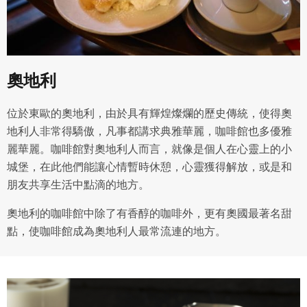
經授權使用而置放於吉寶知識系統網站或系統內之著作物。
衍生著作：係指就授權內容改作之創作。
二、會員規範
奧地利
會員同意遵守本系統之會員規範、著作權條款及隱私權政
策。
已閱讀
使用條款
和
隱私政策
我同意上述會員條款
位於東歐的奧地利，由於具有輝煌燦爛的歷史傳統，使得奧
違反前項約定者，本系統得終止會員資格。
地利人非常得驕傲，凡事都講求典雅華麗，咖啡館也多優雅
同意上述條款，確定註冊
已經有註冊帳號了嗎？點擊
立刻登入
三、著作權授權
麗華麗。咖啡館對奧地利人而言，就像是個人在心靈上的小
城堡，在此他們能讓心情暫時休憩，心靈獲得解放，或是和
會員得於本系統內使用授權內容，除經著作權人有標示採取
還沒有註冊帳號嗎？點擊
立刻註冊
朋友共享生活中點滴的地方。
創用CC授權或其他授權者，會員不得重製、轉載、散布或類
似方法流通授權內容。
奧地利的咖啡館中除了有香醇的咖啡外，更有奧國最著名甜
本系統防盜拷措施或類似措施，會員不得予以破解、破壞或
以其他方法規避。
點，使咖啡館成為奧地利人最常流連的地方。
會員使用本系統之費用，由吉寶系統公司定之並按月收取。
吉寶系統公司得不定期公告與調整費用。
四、會員授權
想起密碼了嗎？點擊
立刻登入