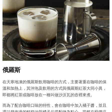
會員享有其創作之衍生著作的著作權，但會員同意吉寶系統
公司得於該著作權存續期間內無償使用，包括再授權之權
利。
本條約定不因本合約終止而失效。
五、聲明保證
會員聲明並保證會員於使用本系統時創作、上傳或張貼的著
作物，會員享有所有權或經合法授權。
如會員違反前項約定致吉寶系統公司遭追訴、請求或求償
者，吉寶系統公司應立即通知會員，必要時本系統得移除爭
議內容。會員應協助相關程序並負擔吉寶系統公司因此所生
支出（包括律師費用）、損害及損失。
俄羅斯
六、終止
在天寒地凍的俄羅斯飲用咖啡的方式，主要著重在咖啡的保
會員違反本合約或本系統任一規定者，吉寶系統公司得終止
溫和加熱上，其沖泡及飲用的方式與俄羅斯紅茶大同小異，
本合約。
即都將紅茶或咖啡放在一種叫做沙沃瓦的壺裡來煮。
本合約終止後，會員不得對吉寶系統公司主張任何費用、補
償或賠償。
而為了配合咖啡口味的特性，會在咖啡中加入橘子醬，並且
還以發泡過的鮮奶油與橘子片搭配做為點心。當然在蘇俄這