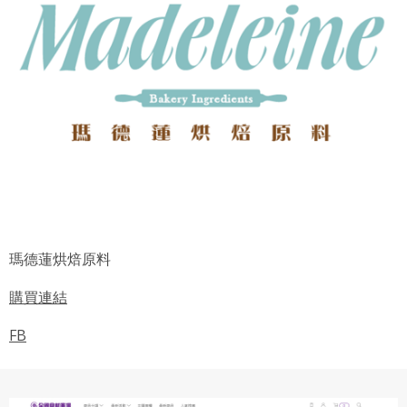
會員使用本系統之費用，由吉寶系統公司定之並按月收取。
吉寶系統公司得不定期公告與調整費用。
四、會員授權
想起密碼了嗎？點擊
立刻登入
會員享有其創作之衍生著作的著作權，但會員同意吉寶系統
公司得於該著作權存續期間內無償使用，包括再授權之權
利。
本條約定不因本合約終止而失效。
五、聲明保證
會員聲明並保證會員於使用本系統時創作、上傳或張貼的著
作物，會員享有所有權或經合法授權。
瑪德蓮烘焙原料
如會員違反前項約定致吉寶系統公司遭追訴、請求或求償
者，吉寶系統公司應立即通知會員，必要時本系統得移除爭
購買連結
議內容。會員應協助相關程序並負擔吉寶系統公司因此所生
支出（包括律師費用）、損害及損失。
FB
六、終止
會員違反本合約或本系統任一規定者，吉寶系統公司得終止