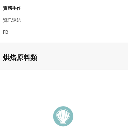
專案描述
系統表示您同意會員合約：
質感手作
使用 Google 帳號登入
一、定義條款
資訊連結
授權內容：係指吉寶系統有限公司（吉寶系統公司）所有或
經授權使用而置放於吉寶知識系統網站或系統內之著作物。
FB
衍生著作：係指就授權內容改作之創作。
二、會員規範
烘焙原料類
會員同意遵守本系統之會員規範、著作權條款及隱私權政
策。
已閱讀
使用條款
和
隱私政策
我同意上述會員條款
違反前項約定者，本系統得終止會員資格。
同意上述條款，確定註冊
已經有註冊帳號了嗎？點擊
立刻登入
三、著作權授權
會員得於本系統內使用授權內容，除經著作權人有標示採取
還沒有註冊帳號嗎？點擊
立刻註冊
創用CC授權或其他授權者，會員不得重製、轉載、散布或類
似方法流通授權內容。
本系統防盜拷措施或類似措施，會員不得予以破解、破壞或
以其他方法規避。