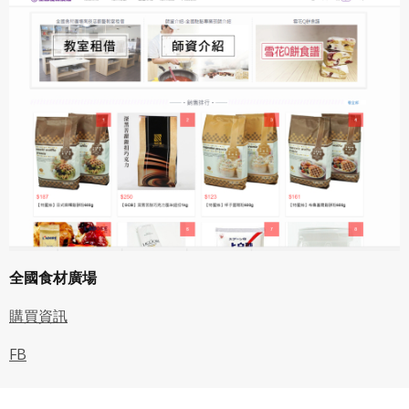
本合約。
本合約終止後，會員不得對吉寶系統公司主張任何費用、補
償或賠償。
七、合意管轄
雙方合意專以臺灣臺北地方法院為第一審管轄法
院。
全國食材廣場
購買資訊
FB