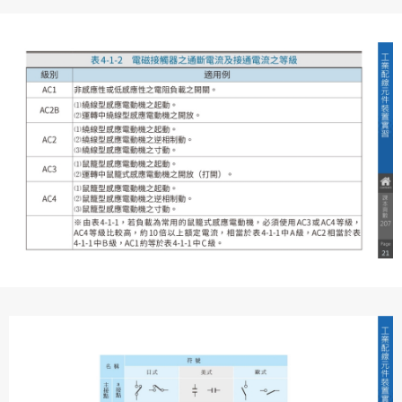
會員得於本系統內使用授權內容，除經著作權人有標示採取
還沒有註冊帳號嗎？點擊
立刻註冊
創用CC授權或其他授權者，會員不得重製、轉載、散布或類
似方法流通授權內容。
本系統防盜拷措施或類似措施，會員不得予以破解、破壞或
以其他方法規避。
會員使用本系統之費用，由吉寶系統公司定之並按月收取。
吉寶系統公司得不定期公告與調整費用。
四、會員授權
想起密碼了嗎？點擊
立刻登入
會員享有其創作之衍生著作的著作權，但會員同意吉寶系統
公司得於該著作權存續期間內無償使用，包括再授權之權
利。
本條約定不因本合約終止而失效。
五、聲明保證
會員聲明並保證會員於使用本系統時創作、上傳或張貼的著
作物，會員享有所有權或經合法授權。
如會員違反前項約定致吉寶系統公司遭追訴、請求或求償
者，吉寶系統公司應立即通知會員，必要時本系統得移除爭