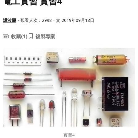
電工實習 實習4
譚波麗
・觀看人次：2998・於 2019年09月18日
收藏
(1)
複製專案
實習4