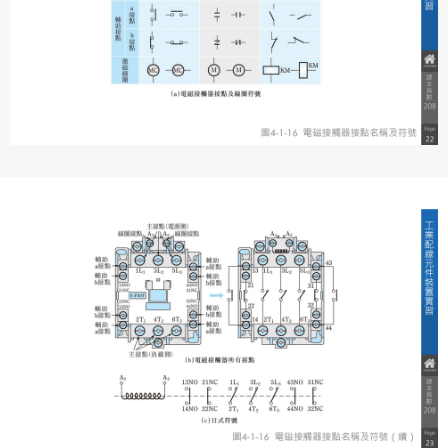
議內容。會員應協助相關程序並負擔吉寶系統公司因此所生
支出（包括律師費用）、損害及損失。
六、終止
會員違反本合約或本系統任一規定者，吉寶系統公司得終止
本合約。
本合約終止後，會員不得對吉寶系統公司主張任何費用、補
償或賠償。
七、合意管轄
雙方合意專以臺灣臺北地方法院為第一審管轄法
院。