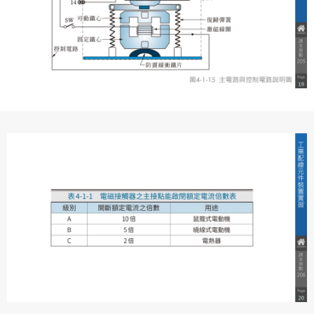
專案名稱
使用 Facebook 帳號註冊
使用 Google 帳號註冊
緣會員有意願吉寶知識系統（本系統），經註冊本
使用 Facebook 帳號登入
專案描述
系統表示您同意會員合約：
使用 Google 帳號登入
一、定義條款
授權內容：係指吉寶系統有限公司（吉寶系統公司）所有或
經授權使用而置放於吉寶知識系統網站或系統內之著作物。
衍生著作：係指就授權內容改作之創作。
二、會員規範
會員同意遵守本系統之會員規範、著作權條款及隱私權政
策。
已閱讀
使用條款
和
隱私政策
我同意上述會員條款
違反前項約定者，本系統得終止會員資格。
同意上述條款，確定註冊
已經有註冊帳號了嗎？點擊
立刻登入
三、著作權授權