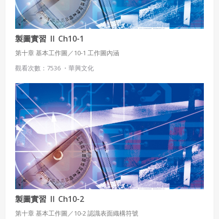
本系統防盜拷措施或類似措施，會員不得予以破解、破壞或
以其他方法規避。
會員使用本系統之費用，由吉寶系統公司定之並按月收取。
製圖實習 Ⅱ Ch10-1
吉寶系統公司得不定期公告與調整費用。
第十章 基本工作圖／10-1 工作圖內涵
四、會員授權
觀看次數：7536 ・
華興文化
想起密碼了嗎？點擊
立刻登入
會員享有其創作之衍生著作的著作權，但會員同意吉寶系統
公司得於該著作權存續期間內無償使用，包括再授權之權
利。
本條約定不因本合約終止而失效。
五、聲明保證
會員聲明並保證會員於使用本系統時創作、上傳或張貼的著
作物，會員享有所有權或經合法授權。
如會員違反前項約定致吉寶系統公司遭追訴、請求或求償
者，吉寶系統公司應立即通知會員，必要時本系統得移除爭
議內容。會員應協助相關程序並負擔吉寶系統公司因此所生
製圖實習 Ⅱ Ch10-2
支出（包括律師費用）、損害及損失。
第十章 基本工作圖／10-2 認識表面織構符號