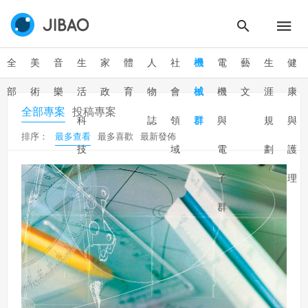
全
美
音
生
家
體
人
社
機
電
藝
生
健
部
術
樂
活
政
育
物
會
械
機
文
涯
康
全部專案
投稿專案
科
誌
領
群
與
規
與
排序：
最多查看
最多喜歡
最新發佈
技
域
電
劃
護
子
理
群