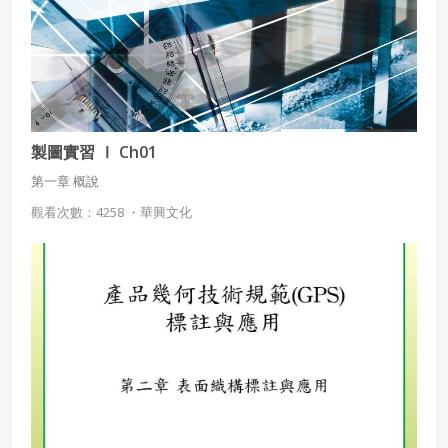
製圖實習 Ⅰ Ch01
第一章 概說
觀看次數：4258 ・
華興文化