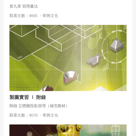
第九章 習用畫法
觀看次數：8665 ・
華興文化
製圖實習 Ⅰ 附錄
附錄 立體圖投影原理（補充教材）
觀看次數：8076 ・
華興文化
使用 Facebook 帳號註冊