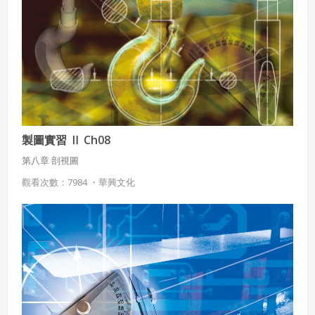
使用 Google 帳號註冊
緣會員有意願吉寶知識系統（本系統），經註冊本
使用 Facebook 帳號登入
系統表示您同意會員合約：
使用 Google 帳號登入
一、定義條款
授權內容：係指吉寶系統有限公司（吉寶系統公司）所有或
經授權使用而置放於吉寶知識系統網站或系統內之著作物。
衍生著作：係指就授權內容改作之創作。
製圖實習 Ⅱ Ch08
第八章 剖視圖
二、會員規範
觀看次數：7984 ・
華興文化
會員同意遵守本系統之會員規範、著作權條款及隱私權政
策。
已閱讀
使用條款
和
隱私政策
我同意上述會員條款
違反前項約定者，本系統得終止會員資格。
同意上述條款，確定註冊
已經有註冊帳號了嗎？點擊
立刻登入
三、著作權授權
會員得於本系統內使用授權內容，除經著作權人有標示採取
還沒有註冊帳號嗎？點擊
立刻註冊
創用CC授權或其他授權者，會員不得重製、轉載、散布或類
似方法流通授權內容。