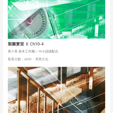
製圖實習 Ⅱ Ch10-4
第十章 基本工作圖／10-4 認識配合
觀看次數：6699 ・
華興文化