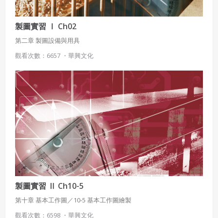
製圖實習 Ⅰ Ch02
第二章 製圖設備與用具
觀看次數：6657 ・
華興文化
製圖實習 Ⅱ Ch10-5
第十章 基本工作圖／10-5 基本工作圖繪製
觀看次數：6598 ・
華興文化