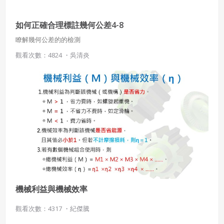
如何正確合理標註幾何公差4-8
瞭解幾何公差的的檢測
觀看次數：4824 ・
吳清炎
機械利益與機械效率
觀看次數：4317 ・
紀傑騰