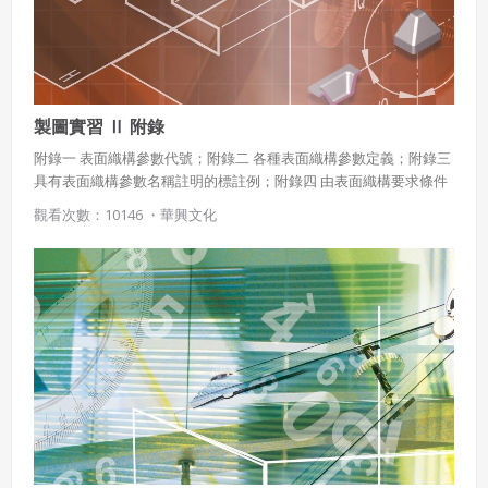
製圖實習 Ⅱ 附錄
附錄一 表面織構參數代號；附錄二 各種表面織構參數定義；附錄三
具有表面織構參數名稱註明的標註例；附錄四 由表面織構要求條件
的標註例；附錄五 表面織構符號的比例和尺度；附錄六 不同加工方
觀看次數：10146 ・
華興文化
法可能達到的Ra值；附錄七 不同加工方法可能達到的Rz值；附錄八
幾何公差性質的公差區域情況；附錄九 圖形（motif）參數（ISO
12085）；附錄十 機件之邊緣形態及其符號表示法；附錄十一 表面
粗糙度對零件功能的影響以及參數的應用