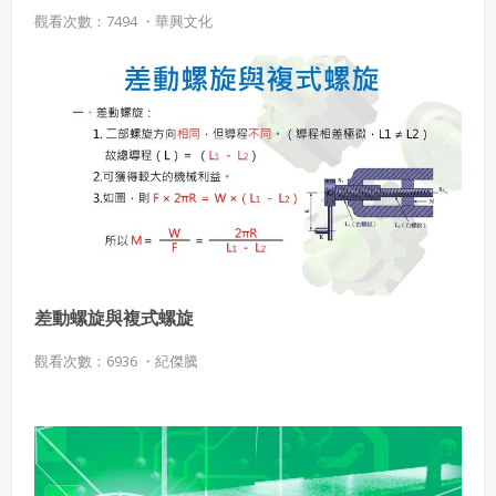
六、終止
觀看次數：7494 ・
華興文化
會員違反本合約或本系統任一規定者，吉寶系統公司得終止
本合約。
本合約終止後，會員不得對吉寶系統公司主張任何費用、補
償或賠償。
七、合意管轄
雙方合意專以臺灣臺北地方法院為第一審管轄法
院。
差動螺旋與複式螺旋
觀看次數：6936 ・
紀傑騰