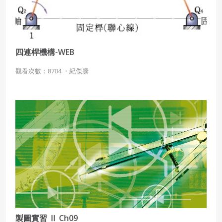
四連桿機構-WEB
觀看次數：8704 ・
紀傑騰
製圖實習 Ⅱ Ch09