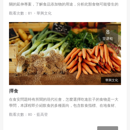
關的延伸專案，了解食品添加物的用途，分析此類食物可能發生的
食品衛生安全危機。除此之外，也從成長經驗出發，認識餐桌禮儀
觀看次數：81 ・
華興文化
的重要性。
8
堂课程
華興文化
擇食
在食安問題時有所聞的現代社會，怎麼選擇吃進肚子的食物是一大
學問，本課程即介紹飲食的多種面向，包含飲食指標、在地食材、
食品添加物、食物中毒、食農教育等，還有健康沙拉罐的實作步
觀看次數：80 ・
藍高登
驟，一起認識讓餐餐健康美味兼具，又能滿足人體所需營養的方法
吧！