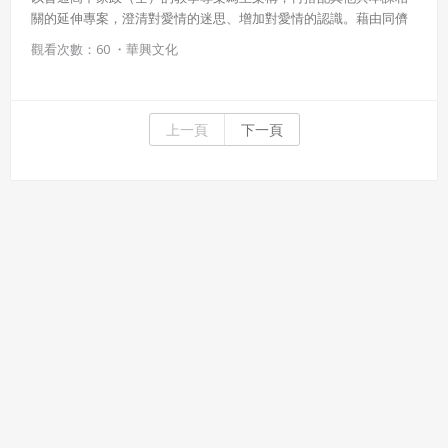
關的延伸專案，澄清對愛情的迷思、增加對愛情的認識。藉由同儕
的描述，建立學生的自信心，並幫助學生建立和別人的關係。
觀看次數：60 ・
華興文化
上一頁
下一頁