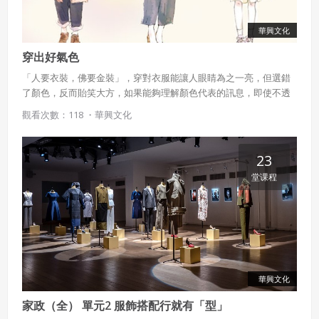
華興文化
穿出好氣色
「人要衣裝，佛要金裝」，穿對衣服能讓人眼睛為之一亮，但選錯
了顏色，反而貽笑大方，如果能夠理解顏色代表的訊息，即使不透
過對話，也能達到某種程度的溝通，本課程教導學生挑選適合自己
觀看次數：118 ・
華興文化
體型與膚色的顏色，打造舒服亮眼的外在，贏得好印象。
23
堂课程
華興文化
家政（全） 單元2 服飾搭配行就有「型」