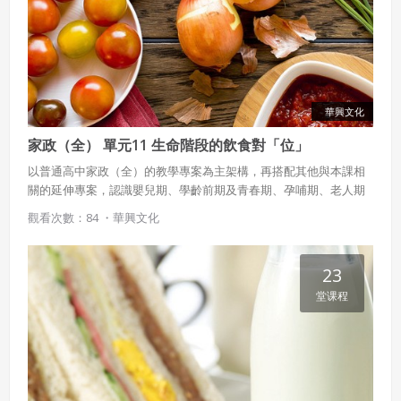
五、聲明保證
會員聲明並保證會員於使用本系統時創作、上傳或張貼的著
作物，會員享有所有權或經合法授權。
如會員違反前項約定致吉寶系統公司遭追訴、請求或求償
華興文化
者，吉寶系統公司應立即通知會員，必要時本系統得移除爭
議內容。會員應協助相關程序並負擔吉寶系統公司因此所生
家政（全） 單元11 生命階段的飲食對「位」
支出（包括律師費用）、損害及損失。
以普通高中家政（全）的教學專案為主架構，再搭配其他與本課相
六、終止
關的延伸專案，認識嬰兒期、學齡前期及青春期、孕哺期、老人期
的飲食需求及原則。
觀看次數：84 ・
華興文化
會員違反本合約或本系統任一規定者，吉寶系統公司得終止
本合約。
本合約終止後，會員不得對吉寶系統公司主張任何費用、補
23
償或賠償。
堂课程
七、合意管轄
雙方合意專以臺灣臺北地方法院為第一審管轄法
院。