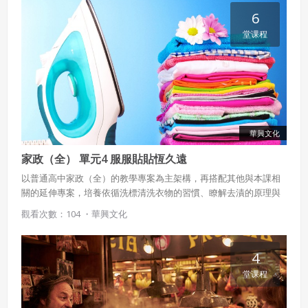
6
堂课程
華興文化
家政（全） 單元4 服服貼貼恆久遠
以普通高中家政（全）的教學專案為主架構，再搭配其他與本課相
關的延伸專案，培養依循洗標清洗衣物的習慣、瞭解去漬的原理與
方法，以及學習服飾收納的知能。
觀看次數：104 ・
華興文化
4
堂课程