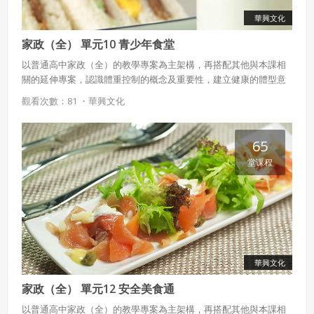
華興文化
家政（全） 單元10 青少年食堂
以普通高中家政（全）的教學專案為主架構，再搭配其他與本課相
關的延伸專案，認識體重控制的概念及重要性，建立健康的體型意
識，藉由飲食及運動等方式來改善體型，並認識營養標示、食物標
觀看次數：81 ・
華興文化
示的意義。
65
堂课程
華興文化
家政（全） 單元12 安全美食通
以普通高中家政（全）的教學專案為主架構，再搭配其他與本課相