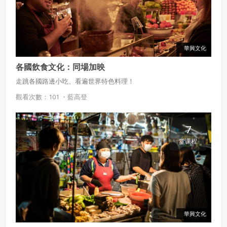
華興文化
各國飲食文化：同場加映
走跳各國路邊小吃、看遍世界特色料理！
觀看次數：101 ・
藍高登
7
堂课程
華興文化