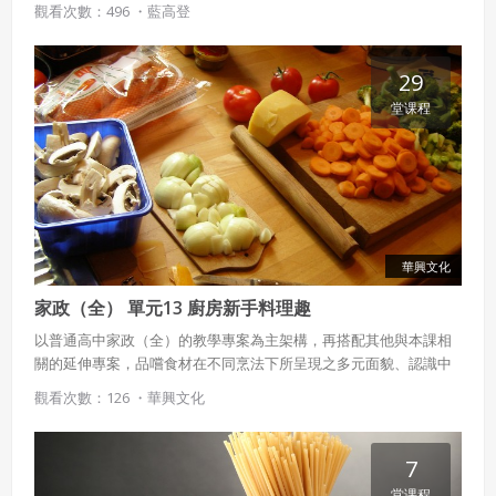
觀看次數：496 ・
藍高登
理、心理的影響，許多辦公場所、醫院、公共空間，都開始注重色
彩的配色，本課程讓您一窺色彩與空間的關聯，或許您也可以為自
己的房間重新規劃不同的色彩！
29
堂课程
華興文化
家政（全） 單元13 廚房新手料理趣
以普通高中家政（全）的教學專案為主架構，再搭配其他與本課相
關的延伸專案，品嚐食材在不同烹法下所呈現之多元面貌、認識中
餐及中、西點心常使用的各種器具名稱，並藉由菜單擬定的過程，
觀看次數：126 ・
華興文化
綜合均衡飲食、節省時間效能等知能，應用於日常生活中。
7
堂课程