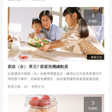
3
堂课程
華興文化
家政（全） 單元7 家庭危機總動員
以普通高中家政（全）的教學專案為主，練習以正向思考來看待不
同的壓力事件，若家庭危機發生，如何運用優勢來激發家庭的韌
性，度過難關。從各種多元家庭所發生的事件，探求家庭韌性的展
觀看次數：66 ・
華興文化
現，並以他人為例，思考自身家庭韌性如何激發及展現。
3
堂课程