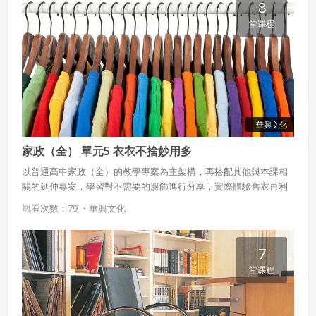
8
堂课程
華興文化
家政（全） 單元5 衣衣不捨妙用多
以普通高中家政（全）的教學專案為主架構，再搭配其他與本課相
關的延伸專案，學習對不需要的服飾進行分享，實際體驗舊衣再利
用的步驟與流程。
觀看次數：79 ・
華興文化
7
堂课程