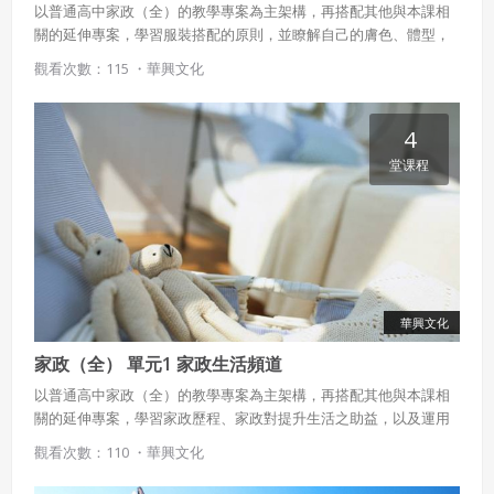
以普通高中家政（全）的教學專案為主架構，再搭配其他與本課相
關的延伸專案，學習服裝搭配的原則，並瞭解自己的膚色、體型，
練習找尋流行資訊，包括：服飾的色彩、布料或材質、輪廓線、細
觀看次數：115 ・
華興文化
部設計與主題風格。
4
堂课程
華興文化
家政（全） 單元1 家政生活頻道
以普通高中家政（全）的教學專案為主架構，再搭配其他與本課相
關的延伸專案，學習家政歷程、家政對提升生活之助益，以及運用
所學強化家政與生活之連結。
觀看次數：110 ・
華興文化