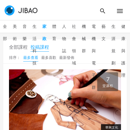
全
美
音
生
家
體
人
社
機
電
藝
生
健
部
術
樂
活
政
育
物
會
械
機
文
涯
康
全部課程
投稿課程
科
誌
領
群
與
規
與
排序：
最多查看
最多喜歡
最新發佈
技
域
電
劃
護
子
理
7
堂课程
群
華興文化