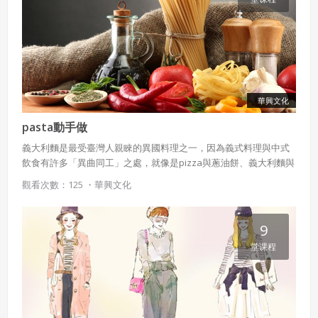
華興文化
pasta動手做
義大利麵是最受臺灣人親睞的異國料理之一，因為義式料理與中式
飲食有許多「異曲同工」之處，就像是pizza與蔥油餅、義大利麵與
中式麵條...等，十分貼近學生的生活經驗，本課程從義大利麵相關知
觀看次數：125 ・
華興文化
識開始，帶領學生認識義大利麵的原料、種類及應用，並進一步學
習烹煮技巧、醬料製作，體驗義大利的「慢食」樂趣。
9
堂课程