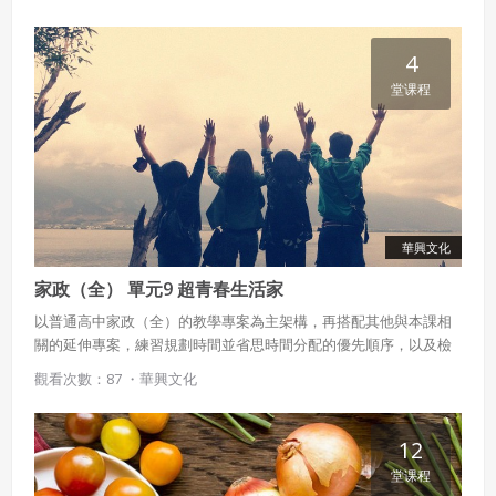
香蕉等，一一介紹它們走紅的原因！
會員同意遵守本系統之會員規範、著作權條款及隱私權政
策。
4
已閱讀
使用條款
和
隱私政策
我同意上述會員條款
違反前項約定者，本系統得終止會員資格。
堂课程
同意上述條款，確定註冊
已經有註冊帳號了嗎？點擊
立刻登入
三、著作權授權
會員得於本系統內使用授權內容，除經著作權人有標示採取
還沒有註冊帳號嗎？點擊
立刻註冊
創用CC授權或其他授權者，會員不得重製、轉載、散布或類
似方法流通授權內容。
本系統防盜拷措施或類似措施，會員不得予以破解、破壞或
華興文化
以其他方法規避。
家政（全） 單元9 超青春生活家
會員使用本系統之費用，由吉寶系統公司定之並按月收取。
吉寶系統公司得不定期公告與調整費用。
以普通高中家政（全）的教學專案為主架構，再搭配其他與本課相
關的延伸專案，練習規劃時間並省思時間分配的優先順序，以及檢
四、會員授權
視採購計畫或行為，學習理性消費，思考關於金錢的描述是否合
觀看次數：87 ・
華興文化
想起密碼了嗎？點擊
立刻登入
理，以澄清金錢的真正價值。
會員享有其創作之衍生著作的著作權，但會員同意吉寶系統
公司得於該著作權存續期間內無償使用，包括再授權之權
利。
12
堂课程
本條約定不因本合約終止而失效。