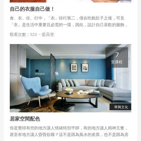
自己的衣服自己做！
食、衣、住、行中，「衣」排行第二，僅在吃飽肚子之後，可見
「衣」是生活中重要且必需的一環，因此，設計自己喜歡的服飾，
進而彰顯自己獨特的氣質，也是在忙碌生活中放鬆身心的好方法。
觀看次數：523 ・
藍高登
本課程不但介紹了各式布料與縫紉的技巧，更從業界的角度介紹時
裝的設計與製作流程，讓我們從不同的面向對服裝有更多的了解。
7
堂课程
華興文化
居家空間配色
你是覺得有些的地方讓人情緒特別平靜，有的地方讓人精神亢奮，
甚至有地方讓人昏昏欲睡？這不是因為風水的差異，也不是因為房
間裡放了甚麼寶物，其實這是因為室內配色的差異。由於色彩對生