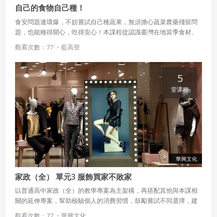
自己的食物自己種！
食安問題連環爆，不妨嘗試自己種蔬果，無須擔心蔬菜農藥殘留問
題，也能種得開心，吃得安心！本課程從認識臺灣在地當季食材、
食農教育、食品安全標示談起，逐步了解自己種蔬果的撇步，以及
觀看次數：77 ・
藍高登
魚菜共生的原理，最後介紹食物產銷履歷、RFID等知識。
5
堂课程
華興文化
家政（全） 單元3 服飾買家不敗家
以普通高中家政（全）的教學專案為主架構，再搭配其他與本課相
關的延伸專案，幫助檢驗個人的消費習慣，鼓勵嘗試不同選擇，建
立正確的服飾消費觀。
觀看次數：77 ・
華興文化