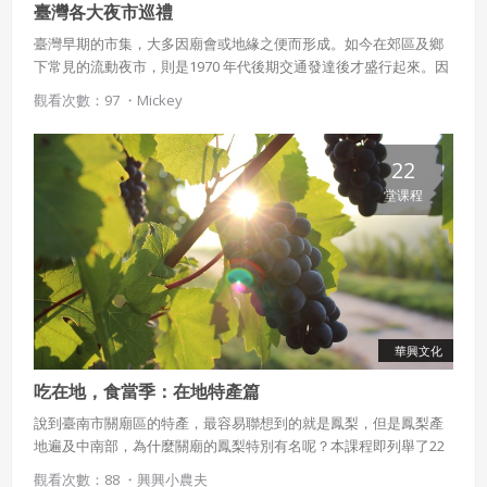
臺灣各大夜市巡禮
臺灣早期的市集，大多因廟會或地緣之便而形成。如今在郊區及鄉
下常見的流動夜市，則是1970 年代後期交通發達後才盛行起來。因
此對生長在臺灣的人們而言，晚上到夜市填飽肚子、逛逛攤位，感
觀看次數：97 ・
Mickey
受人擠人的熱鬧氣氛，是再日常不過的事！
22
使用 Facebook 帳號註冊
堂课程
使用 Google 帳號註冊
緣會員有意願吉寶知識系統（本系統），經註冊本
使用 Facebook 帳號登入
系統表示您同意會員合約：
使用 Google 帳號登入
一、定義條款
華興文化
授權內容：係指吉寶系統有限公司（吉寶系統公司）所有或
吃在地，食當季：在地特產篇
經授權使用而置放於吉寶知識系統網站或系統內之著作物。
說到臺南市關廟區的特產，最容易聯想到的就是鳳梨，但是鳳梨產
衍生著作：係指就授權內容改作之創作。
地遍及中南部，為什麼關廟的鳳梨特別有名呢？本課程即列舉了22
種臺灣各地知名的農產品，包含三星蔥、池上米、大湖草莓、旗山
二、會員規範
觀看次數：88 ・
興興小農夫