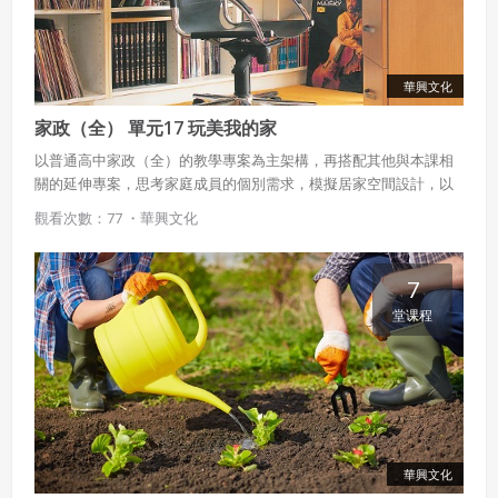
華興文化
家政（全） 單元17 玩美我的家
以普通高中家政（全）的教學專案為主架構，再搭配其他與本課相
關的延伸專案，思考家庭成員的個別需求，模擬居家空間設計，以
及培養美感並充實布置與美化居家的知識。
觀看次數：77 ・
華興文化
7
堂课程
華興文化