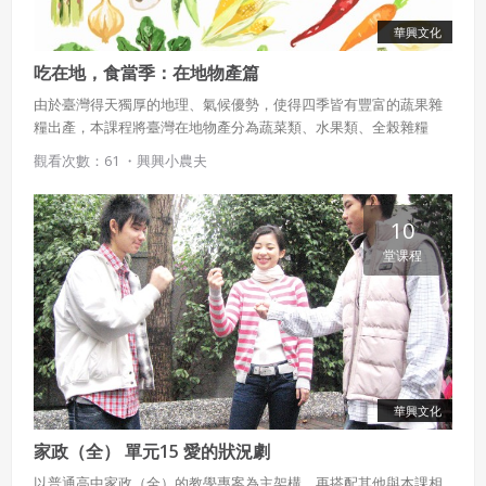
華興文化
吃在地，食當季：在地物產篇
由於臺灣得天獨厚的地理、氣候優勢，使得四季皆有豐富的蔬果雜
糧出產，本課程將臺灣在地物產分為蔬菜類、水果類、全榖雜糧
類，一一介紹各種物產的產季、產地、選購與保存技巧，以及料理
觀看次數：61 ・
興興小農夫
或食用方式。
10
堂课程
華興文化
家政（全） 單元15 愛的狀況劇
以普通高中家政（全）的教學專案為主架構，再搭配其他與本課相