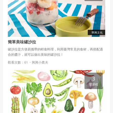
華興文化
簡單美味罐沙拉
罐沙拉是方便易攜帶的輕食料理，利用臺灣常見的食材，再搭配適
合的醬汁，就可以做出美味的罐沙拉！
觀看次數：61 ・
興興小農夫
3
堂课程