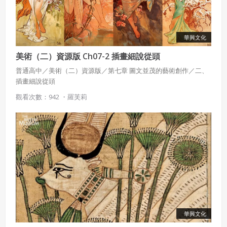
華興文化
美術（二）資源版 Ch07-2 插畫細說從頭
普通高中／美術（二）資源版／第七章 圖文並茂的藝術創作／二、
插畫細說從頭
觀看次數：942 ・
羅芙莉
華興文化