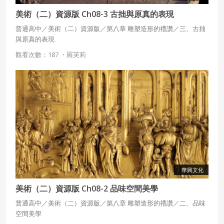
美術（二）資源版 Ch08-3 古拙與原真的表現
普通高中／美術（二）資源版／第八章 雕塑造形的禮讚／三、古拙
與原真的表現
觀看次數：187 ・
羅芙莉
華興文化
美術（二）資源版 Ch08-2 品味空間美學
普通高中／美術（二）資源版／第八章 雕塑造形的禮讚／二、品味
空間美學