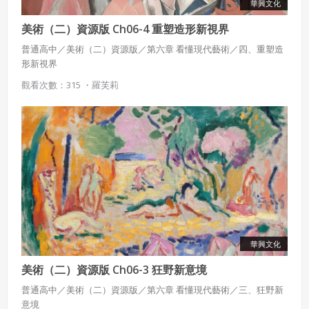
華興文化
美術（二）資源版 Ch06-4 重塑造形新視界
普通高中／美術（二）資源版／第六章 看懂現代藝術／四、重塑造
形新視界
觀看次數：315 ・
羅芙莉
華興文化
美術（二）資源版 Ch06-3 狂野新意境
普通高中／美術（二）資源版／第六章 看懂現代藝術／三、狂野新
意境