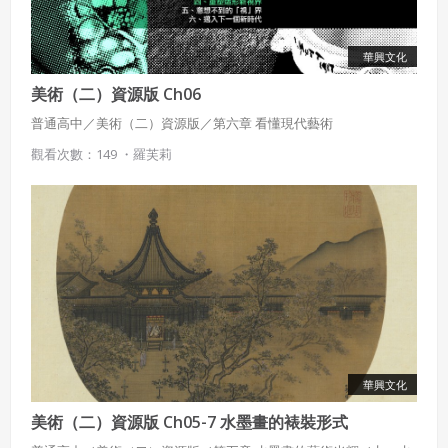
華興文化
美術（二）資源版 Ch06
普通高中／美術（二）資源版／第六章 看懂現代藝術
觀看次數：149 ・
羅芙莉
華興文化
美術（二）資源版 Ch05-7 水墨畫的裱裝形式