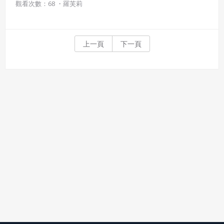
觀看次數：68 ・
羅芙莉
上一頁
下一頁