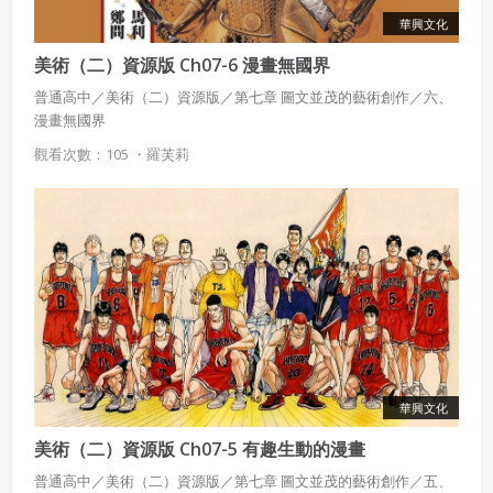
華興文化
美術（二）資源版 Ch07-6 漫畫無國界
普通高中／美術（二）資源版／第七章 圖文並茂的藝術創作／六、
漫畫無國界
觀看次數：105 ・
羅芙莉
華興文化
美術（二）資源版 Ch07-5 有趣生動的漫畫
普通高中／美術（二）資源版／第七章 圖文並茂的藝術創作／五、