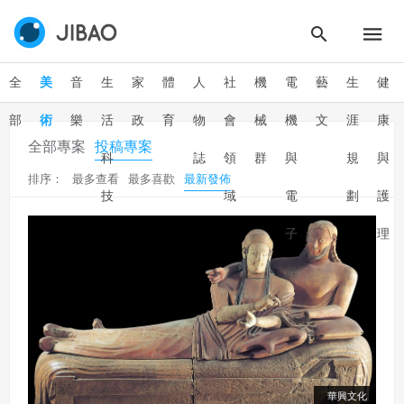
全
美
音
生
家
體
人
社
機
電
藝
生
健
部
術
樂
活
政
育
物
會
械
機
文
涯
康
全部專案
投稿專案
科
誌
領
群
與
規
與
排序：
最多查看
最多喜歡
最新發佈
技
域
電
劃
護
子
理
群
華興文化