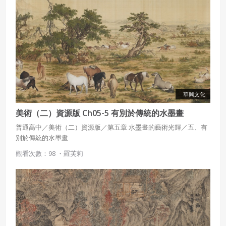
華興文化
美術（二）資源版 Ch05-5 有別於傳統的水墨畫
普通高中／美術（二）資源版／第五章 水墨畫的藝術光輝／五、有
別於傳統的水墨畫
觀看次數：98 ・
羅芙莉