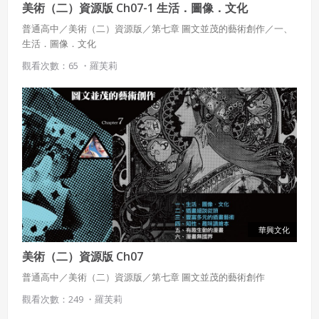
美術（二）資源版 Ch07-1 生活．圖像．文化
普通高中／美術（二）資源版／第七章 圖文並茂的藝術創作／一、
生活．圖像．文化
觀看次數：65 ・
羅芙莉
使用 Facebook 帳號註冊
使用 Google 帳號註冊
緣會員有意願吉寶知識系統（本系統），經註冊本
使用 Facebook 帳號登入
系統表示您同意會員合約：
使用 Google 帳號登入
一、定義條款
華興文化
授權內容：係指吉寶系統有限公司（吉寶系統公司）所有或
經授權使用而置放於吉寶知識系統網站或系統內之著作物。
美術（二）資源版 Ch07
衍生著作：係指就授權內容改作之創作。
普通高中／美術（二）資源版／第七章 圖文並茂的藝術創作
二、會員規範
觀看次數：249 ・
羅芙莉