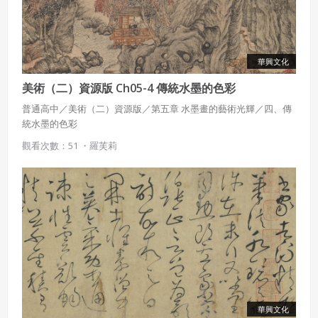
華興文化
美術（二）資源版 Ch05-4 傳統水墨的色彩
普通高中／美術（二）資源版／第五章 水墨畫的藝術光輝／四、傳
統水墨的色彩
觀看次數：51 ・
羅芙莉
華興文化