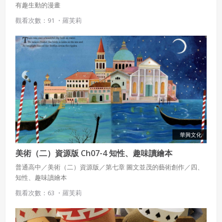
有趣生動的漫畫
觀看次數：91 ・
羅芙莉
華興文化
美術（二）資源版 Ch07-4 知性、趣味讀繪本
普通高中／美術（二）資源版／第七章 圖文並茂的藝術創作／四、
知性、趣味讀繪本
觀看次數：63 ・
羅芙莉