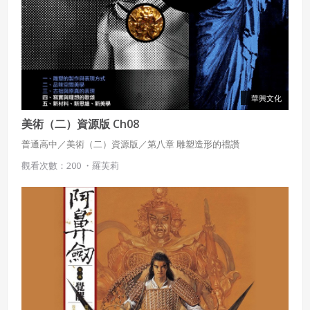
華興文化
美術（二）資源版 Ch08
普通高中／美術（二）資源版／第八章 雕塑造形的禮讚
觀看次數：200 ・
羅芙莉