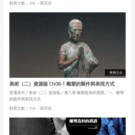
觀看次數：166 ・
羅芙莉
華興文化
美術（二）資源版 Ch08-1 雕塑的製作與表現方式
普通高中／美術（二）資源版／第八章 雕塑造形的禮讚／一、雕塑
的製作與表現方式
觀看次數：154 ・
羅芙莉