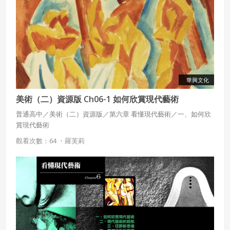
華興文化
美術（二）資源版 Ch06-1 如何欣賞現代藝術
普通高中／美術（二）資源版／第六章 看懂現代藝術／一、如何欣
賞現代藝術
觀看次數：64 ・
羅芙莉