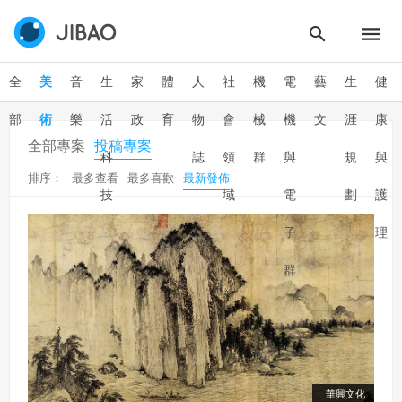
全
美
音
生
家
體
人
社
機
電
藝
生
健
部
術
樂
活
政
育
物
會
械
機
文
涯
康
全部專案
投稿專案
科
誌
領
群
與
規
與
排序：
最多查看
最多喜歡
最新發佈
技
域
電
劃
護
子
理
群
華興文化