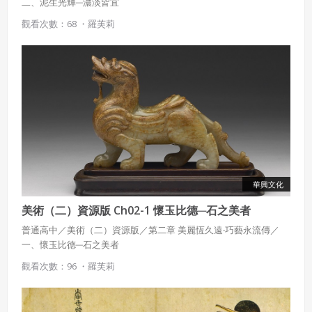
二、泥生光輝─濃淡皆宜
觀看次數：68 ・
羅芙莉
華興文化
美術（二）資源版 Ch02-1 懷玉比德─石之美者
普通高中／美術（二）資源版／第二章 美麗恆久遠‧巧藝永流傳／
一、懷玉比德─石之美者
觀看次數：96 ・
羅芙莉