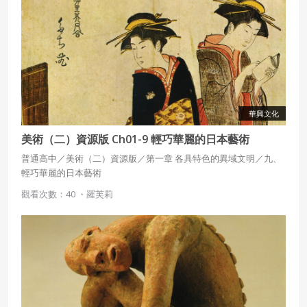
華興文化
美術（二）資源版 Ch01-9 輕巧華麗的日本藝術
普通高中／美術（二）資源版／第一章 各具特色的異域文明／九、
輕巧華麗的日本藝術
觀看次數：40 ・
羅芙莉