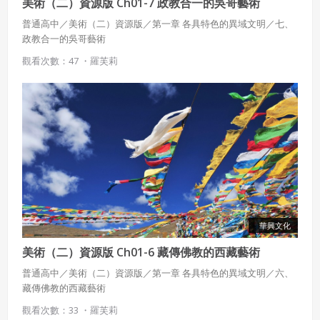
美術（二）資源版 Ch01-7 政教合一的吳哥藝術
普通高中／美術（二）資源版／第一章 各具特色的異域文明／七、
政教合一的吳哥藝術
觀看次數：47 ・
羅芙莉
華興文化
美術（二）資源版 Ch01-6 藏傳佛教的西藏藝術
普通高中／美術（二）資源版／第一章 各具特色的異域文明／六、
藏傳佛教的西藏藝術
觀看次數：33 ・
羅芙莉