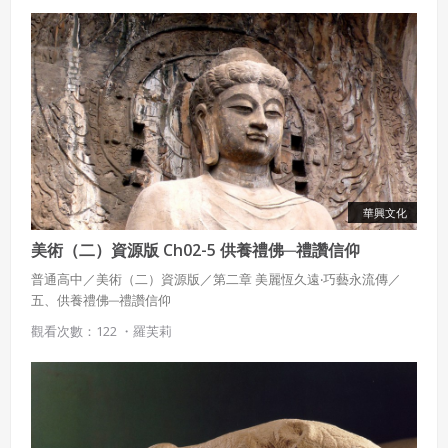
華興文化
美術（二）資源版 Ch02-5 供養禮佛─禮讚信仰
普通高中／美術（二）資源版／第二章 美麗恆久遠‧巧藝永流傳／
五、供養禮佛─禮讚信仰
觀看次數：122 ・
羅芙莉