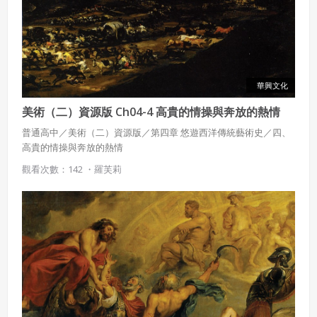
華興文化
美術（二）資源版 Ch04-4 高貴的情操與奔放的熱情
普通高中／美術（二）資源版／第四章 悠遊西洋傳統藝術史／四、
高貴的情操與奔放的熱情
觀看次數：142 ・
羅芙莉