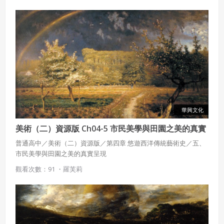
華興文化
美術（二）資源版 Ch04-5 市民美學與田園之美的真實
呈現
普通高中／美術（二）資源版／第四章 悠遊西洋傳統藝術史／五、
市民美學與田園之美的真實呈現
觀看次數：91 ・
羅芙莉