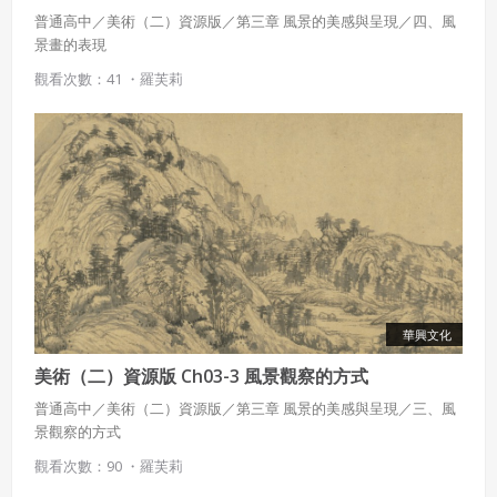
普通高中／美術（二）資源版／第三章 風景的美感與呈現／四、風
景畫的表現
觀看次數：41 ・
羅芙莉
使用 Facebook 帳號註冊
使用 Google 帳號註冊
緣會員有意願吉寶知識系統（本系統），經註冊本
使用 Facebook 帳號登入
系統表示您同意會員合約：
使用 Google 帳號登入
一、定義條款
華興文化
授權內容：係指吉寶系統有限公司（吉寶系統公司）所有或
經授權使用而置放於吉寶知識系統網站或系統內之著作物。
美術（二）資源版 Ch03-3 風景觀察的方式
衍生著作：係指就授權內容改作之創作。
普通高中／美術（二）資源版／第三章 風景的美感與呈現／三、風
景觀察的方式
二、會員規範
觀看次數：90 ・
羅芙莉
會員同意遵守本系統之會員規範、著作權條款及隱私權政