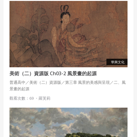
策。
已閱讀
使用條款
和
隱私政策
我同意上述會員條款
違反前項約定者，本系統得終止會員資格。
同意上述條款，確定註冊
已經有註冊帳號了嗎？點擊
立刻登入
三、著作權授權
會員得於本系統內使用授權內容，除經著作權人有標示採取
還沒有註冊帳號嗎？點擊
立刻註冊
創用CC授權或其他授權者，會員不得重製、轉載、散布或類
似方法流通授權內容。
本系統防盜拷措施或類似措施，會員不得予以破解、破壞或
華興文化
以其他方法規避。
會員使用本系統之費用，由吉寶系統公司定之並按月收取。
美術（二）資源版 Ch03-2 風景畫的起源
吉寶系統公司得不定期公告與調整費用。
普通高中／美術（二）資源版／第三章 風景的美感與呈現／二、風
景畫的起源
四、會員授權
想起密碼了嗎？點擊
立刻登入
觀看次數：69 ・
羅芙莉
會員享有其創作之衍生著作的著作權，但會員同意吉寶系統
公司得於該著作權存續期間內無償使用，包括再授權之權
利。
本條約定不因本合約終止而失效。
五、聲明保證