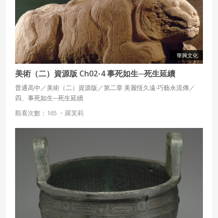
華興文化
美術（二）資源版 Ch02-4 事死如生─死生延續
普通高中／美術（二）資源版／第二章 美麗恆久遠‧巧藝永流傳／
四、事死如生─死生延續
觀看次數：165 ・
羅芙莉