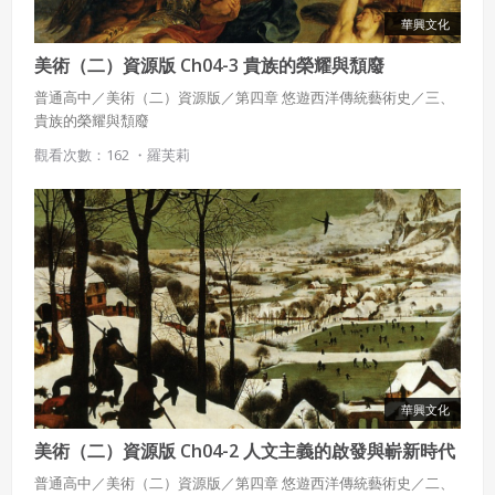
華興文化
美術（二）資源版 Ch04-3 貴族的榮耀與頹廢
普通高中／美術（二）資源版／第四章 悠遊西洋傳統藝術史／三、
貴族的榮耀與頹廢
觀看次數：162 ・
羅芙莉
華興文化
美術（二）資源版 Ch04-2 人文主義的啟發與嶄新時代
的開始
普通高中／美術（二）資源版／第四章 悠遊西洋傳統藝術史／二、