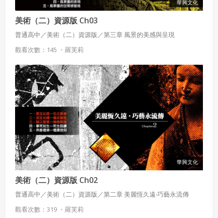
華興文化
美術（二）資源版 Ch03
普通高中／美術（二）資源版／第三章 風景的美感與呈現
觀看次數：145 ・
羅芙莉
華興文化
美術（二）資源版 Ch02
普通高中／美術（二）資源版／第二章 美麗恆久遠‧巧藝永流傳
觀看次數：319 ・
羅芙莉