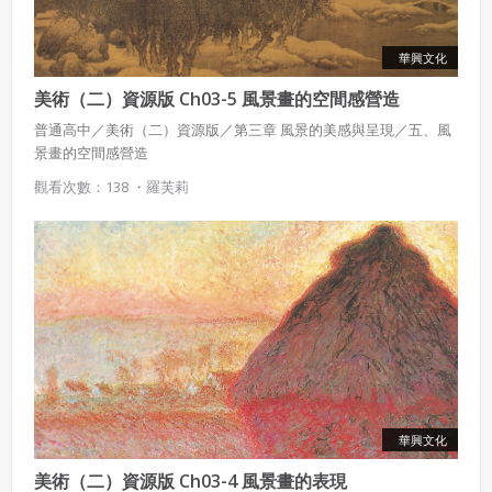
華興文化
美術（二）資源版 Ch03-5 風景畫的空間感營造
普通高中／美術（二）資源版／第三章 風景的美感與呈現／五、風
景畫的空間感營造
觀看次數：138 ・
羅芙莉
華興文化
美術（二）資源版 Ch03-4 風景畫的表現