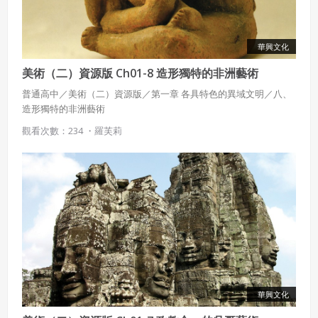
華興文化
美術（二）資源版 Ch01-8 造形獨特的非洲藝術
普通高中／美術（二）資源版／第一章 各具特色的異域文明／八、
造形獨特的非洲藝術
觀看次數：234 ・
羅芙莉
華興文化