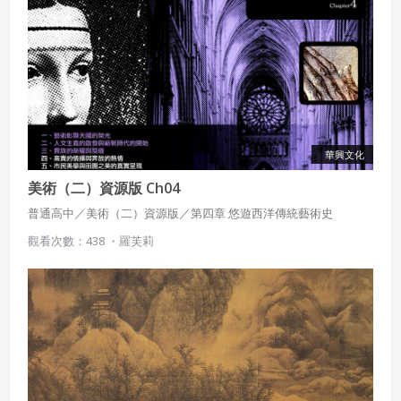
華興文化
美術（二）資源版 Ch04
普通高中／美術（二）資源版／第四章 悠遊西洋傳統藝術史
觀看次數：438 ・
羅芙莉