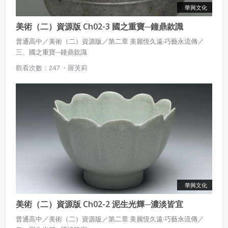
華興文化
美術（二）資源版 Ch02-3 國之重寶─鐘鼎款識
普通高中／美術（二）資源版／第二章 美麗恆久遠‧巧藝永流傳／
三、國之重寶─鐘鼎款識
觀看次數：247 ・
羅芙莉
華興文化
美術（二）資源版 Ch02-2 泥生光輝─濃淡皆宜
普通高中／美術（二）資源版／第二章 美麗恆久遠‧巧藝永流傳／