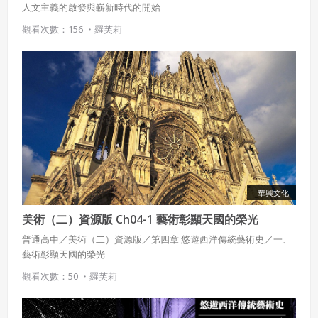
人文主義的啟發與嶄新時代的開始
觀看次數：156 ・
羅芙莉
華興文化
美術（二）資源版 Ch04-1 藝術彰顯天國的榮光
普通高中／美術（二）資源版／第四章 悠遊西洋傳統藝術史／一、
藝術彰顯天國的榮光
觀看次數：50 ・
羅芙莉