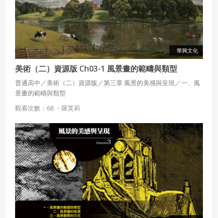
會員聲明並保證會員於使用本系統時創作、上傳或張貼的著
作物，會員享有所有權或經合法授權。
如會員違反前項約定致吉寶系統公司遭追訴、請求或求償
者，吉寶系統公司應立即通知會員，必要時本系統得移除爭
華興文化
議內容。會員應協助相關程序並負擔吉寶系統公司因此所生
支出（包括律師費用）、損害及損失。
美術（二）資源版 Ch03-1 風景畫的範疇與類型
普通高中／美術（二）資源版／第三章 風景的美感與呈現／一、風
六、終止
景畫的範疇與類型
會員違反本合約或本系統任一規定者，吉寶系統公司得終止
觀看次數：68 ・
羅芙莉
本合約。
本合約終止後，會員不得對吉寶系統公司主張任何費用、補
償或賠償。
七、合意管轄
雙方合意專以臺灣臺北地方法院為第一審管轄法
院。