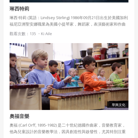
琳西特莉
琳西·特莉 (英語：Lindsey Stirling) 1986年09月21日出生於美國加利
福尼亞洲聖安娜職業為美國小提琴家，舞蹈家，表演藝術家和作曲
家，畢業於楊百翰大學的電影學院休閒治療專業，曾在紐約市擔任
觀看次數：135 ・
Ki Aile
摩爾門傳教士。
華興文化
奧福音樂
奧福 (Carl Orff, 1895-1982) 是二十世紀德國作曲家，音樂教育家，
他為兒童設計的音樂教學法，因具創造性與啟發性，尤其特別注重
採用本土文化的特性和素材，以淺近、自然、活潑的方式開啟兒童