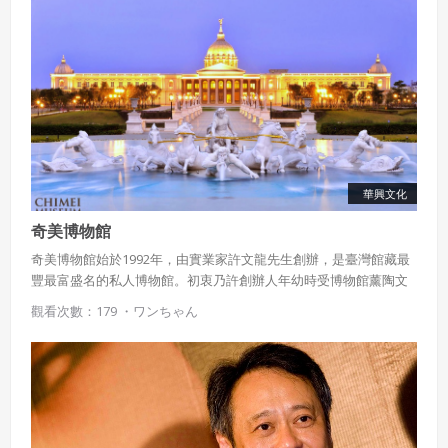
華興文化
奇美博物館
奇美博物館始於1992年，由實業家許文龍先生創辦，是臺灣館藏最
豐最富盛名的私人博物館。初衷乃許創辦人年幼時受博物館薰陶文
化藝術內涵，寄望創建一座由大眾共享共賞的博物館，以藝術文化
觀看次數：179 ・
ワンちゃん
涵養人心，成為民眾的心靈避風港。