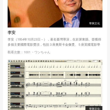
華興文化
李安
李安（1954年10月23日－），著名臺灣導演，生於屏東縣。曾獲得
多個主要國際電影獎項，包括３座奧斯卡金像獎、５座英國電影學
院獎、５座金球獎、２座威尼斯影展最佳電影金獅獎以及２座柏林
觀看次數：1001 ・
ワンちゃん
影展最佳電影金熊獎。李安是柏林影展歷史上，唯一能夠兩次奪得
最佳電影的導演。亦是歷史上唯一能於奧斯卡、英國電影學院獎以
及金球獎三大世界性電影頒獎禮上奪得最佳導演的華人導演。
華興文化