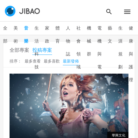
全
美
音
生
家
體
人
社
機
電
藝
生
健
部
術
樂
活
政
育
物
會
械
機
文
涯
康
全部專案
投稿專案
科
誌
領
群
與
規
與
排序：
最多查看
最多喜歡
最新發佈
技
域
電
劃
護
子
理
群
華興文化