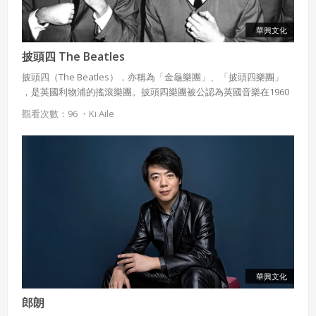
策。
已閱讀
使用條款
和
隱私政策
我同意上述會員條款
華興文化
違反前項約定者，本系統得終止會員資格。
同意上述條款，確定註冊
披頭四 The Beatles
已經有註冊帳號了嗎？點擊
立刻登入
三、著作權授權
披頭四（The Beatles），亦稱為「金龜樂團」、「披頭四樂團」
會員得於本系統內使用授權內容，除經著作權人有標示採取
，是英國利物浦的搖滾樂團。披頭四樂團被公認為英國音樂在1960
還沒有註冊帳號嗎？點擊
立刻註冊
創用CC授權或其他授權者，會員不得重製、轉載、散布或類
年代「入侵」美國的代表人物。其音樂風格源自五十年代的搖滾，
觀看次數：96 ・
Ki Aile
似方法流通授權內容。
之後開拓了各種曲風如迷幻搖滾、流行搖滾、古典音樂的融合等。
本系統防盜拷措施或類似措施，會員不得予以破解、破壞或
以其他方法規避。
會員使用本系統之費用，由吉寶系統公司定之並按月收取。
吉寶系統公司得不定期公告與調整費用。
四、會員授權
想起密碼了嗎？點擊
立刻登入
會員享有其創作之衍生著作的著作權，但會員同意吉寶系統
公司得於該著作權存續期間內無償使用，包括再授權之權
利。
華興文化
本條約定不因本合約終止而失效。
郎朗
五、聲明保證