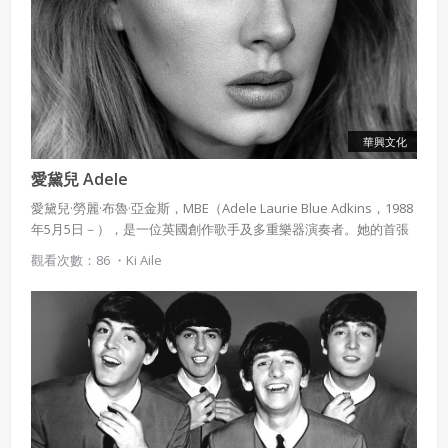
使用 Facebook 帳號註冊
華興文化
愛黛兒 Adele
使用 Google 帳號註冊
愛黛兒·勞麗·布魯·亞金斯，MBE（Adele Laurie Blue Adkins，1988
緣會員有意願吉寶知識系統（本系統），經註冊本
年5月5日－），是一位英國創作歌手及多重樂器演奏者。她的首張
使用 Facebook 帳號登入
專輯《19》於2008年發行，該專輯並以在英國超過220萬、全球超
系統表示您同意會員合約：
觀看次數：86 ・
Ki Aile
過750萬的銷售量獲得7x白金銷售認證，在英國專輯排行榜上得到第
使用 Google 帳號登入
一、定義條款
一名佳績，唱片於英國得到四次白金唱片及在美國得到雙白金的成
績，並獲得水星音樂獎提名，贏到商業上和評價上的成功。
授權內容：係指吉寶系統有限公司（吉寶系統公司）所有或
經授權使用而置放於吉寶知識系統網站或系統內之著作物。
衍生著作：係指就授權內容改作之創作。
二、會員規範
會員同意遵守本系統之會員規範、著作權條款及隱私權政