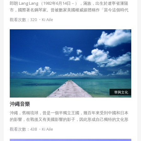
郎朗 Lang Lang （1982年6月14日－），滿族，出生於遼寧省瀋陽
市，國際著名鋼琴家。曾被數家美國權威媒體稱作「當今這個時代
會員聲明並保證會員於使用本系統時創作、上傳或張貼的著
最天才、最閃亮的偶像明星」 。他是受聘於世界頂級的柏林愛樂樂
作物，會員享有所有權或經合法授權。
觀看次數：320 ・
Ki Aile
團和美國五大交響樂團的第一位中國鋼琴家。曾被《人物》雜誌稱
如會員違反前項約定致吉寶系統公司遭追訴、請求或求償
為「將改變世界的20名青年」之一。現居美國紐約。
者，吉寶系統公司應立即通知會員，必要時本系統得移除爭
議內容。會員應協助相關程序並負擔吉寶系統公司因此所生
支出（包括律師費用）、損害及損失。
六、終止
會員違反本合約或本系統任一規定者，吉寶系統公司得終止
本合約。
本合約終止後，會員不得對吉寶系統公司主張任何費用、補
償或賠償。
華興文化
七、合意管轄
沖繩音樂
雙方合意專以臺灣臺北地方法院為第一審管轄法
沖繩，舊稱琉球，曾是一個半獨立王國，幾百年來受到中國和日本
的影響，在戰後又有美國影響的影子，因此形成自己獨特的文化形
院。
態，在音樂方面，其獨特性也顯露出來。沖繩音樂有幾個分類，其
觀看次數：438 ・
Ki Aile
中包括屬於宮廷音樂的御座樂、與戲劇、小唱相關的音樂、民謠、
流行曲、以及童謠等。