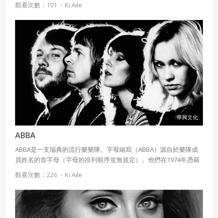
觀看次數：101 ・
Ki Aile
的藝術視野，普遍受到各國音樂教師及愛樂者的肯定。
華興文化
ABBA
ABBA是一支瑞典的流行樂樂隊。字母縮寫（ABBA）源自於樂隊成
員姓名的首字母（字母的排列順序並無規定）。他們在1974年憑藉
歌曲《滑鐵盧Waterloo 》歐洲歌唱大賽中獲勝，從此廣泛地為人所
觀看次數：226 ・
Ki Aile
知。