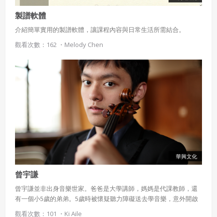
製譜軟體
介紹簡單實用的製譜軟體，讓課程內容與日常生活所需結合。
觀看次數：162 ・
Melody Chen
華興文化
曾宇謙
曾宇謙並非出身音樂世家。爸爸是大學講師，媽媽是代課教師，還
有一個小5歲的弟弟。5歲時被懷疑聽力障礙送去學音樂，意外開啟
音樂之路，但一年上百萬的學琴費用，對家裡是沉重負擔。曾爸爸
觀看次數：101 ・
Ki Aile