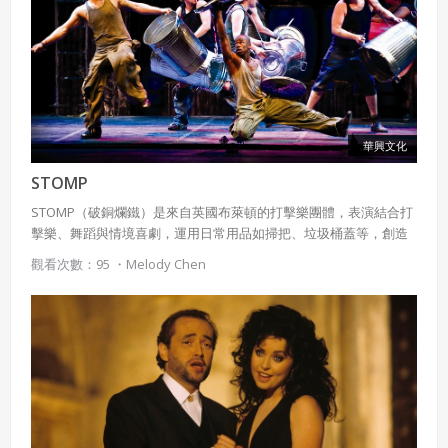
華興文化
STOMP
STOMP（破銅爛鐵）是來自英國布萊頓的打擊樂團體，表演結合打
擊樂、舞蹈與情境喜劇，運用日常用品如掃把、垃圾桶蓋等，創造
富有音樂性的節奏。
觀看次數：95 ・
Melody Chen