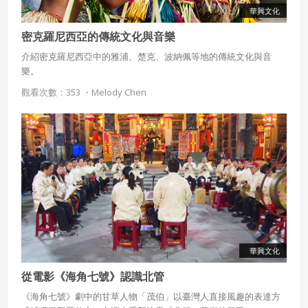
華興文化
密克羅尼西亞的傳統文化與音樂
介紹密克羅尼西亞中的雅浦、楚克、波納佩等地的傳統文化與音
樂。
觀看次數：353 ・
Melody Chen
華興文化
從電影《海角七號》認識北管
《海角七號》劇中的甘草人物「茂伯」以臺灣人直接風趣的表達方