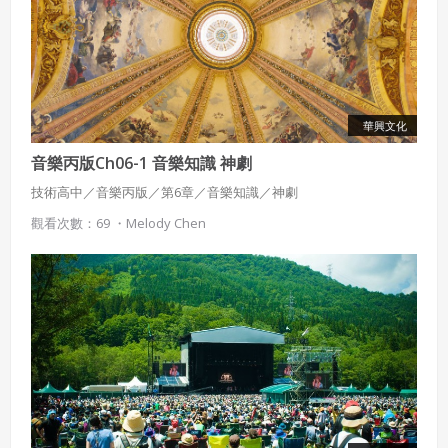
已經有註冊帳號了嗎？點擊
立刻登入
三、著作權授權
會員得於本系統內使用授權內容，除經著作權人有標示採取
還沒有註冊帳號嗎？點擊
立刻註冊
創用CC授權或其他授權者，會員不得重製、轉載、散布或類
似方法流通授權內容。
本系統防盜拷措施或類似措施，會員不得予以破解、破壞或
以其他方法規避。
華興文化
會員使用本系統之費用，由吉寶系統公司定之並按月收取。
音樂丙版Ch06-1 音樂知識 神劇
吉寶系統公司得不定期公告與調整費用。
技術高中／音樂丙版／第6章／音樂知識／神劇
四、會員授權
觀看次數：69 ・
Melody Chen
想起密碼了嗎？點擊
立刻登入
會員享有其創作之衍生著作的著作權，但會員同意吉寶系統
公司得於該著作權存續期間內無償使用，包括再授權之權
利。
本條約定不因本合約終止而失效。
五、聲明保證
會員聲明並保證會員於使用本系統時創作、上傳或張貼的著
作物，會員享有所有權或經合法授權。
如會員違反前項約定致吉寶系統公司遭追訴、請求或求償