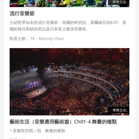
華興文化
者，吉寶系統公司應立即通知會員，必要時本系統得移除爭
議內容。會員應協助相關程序並負擔吉寶系統公司因此所生
流行音樂節
支出（包括律師費用）、損害及損失。
介紹世界知名的流行音樂節：美國的科切拉、塞爾維亞的EXIT、英
國的格拉斯頓伯里以及日本富士搖滾音樂祭。
六、終止
觀看次數：79 ・
Melody Chen
會員違反本合約或本系統任一規定者，吉寶系統公司得終止
本合約。
本合約終止後，會員不得對吉寶系統公司主張任何費用、補
償或賠償。
七、合意管轄
雙方合意專以臺灣臺北地方法院為第一審管轄法
院。
華興文化
藝術生活（音樂應用藝術篇）Ch01-4 舞臺的種類
1 音樂與空間／四、舞臺的種類