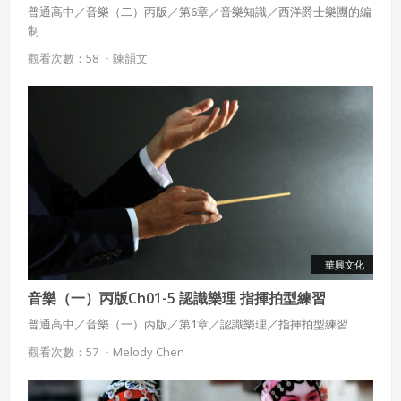
普通高中／音樂（二）丙版／第6章／音樂知識／西洋爵士樂團的編
制
觀看次數：58 ・
陳韻文
華興文化
音樂（一）丙版Ch01-5 認識樂理 指揮拍型練習
普通高中／音樂（一）丙版／第1章／認識樂理／指揮拍型練習
觀看次數：57 ・
Melody Chen