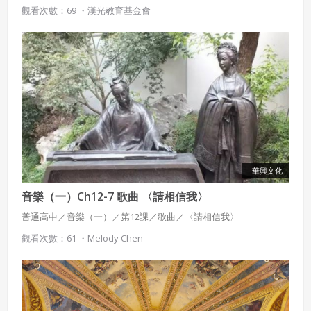
吟唱影片(部分演示) 4.阿卡貝拉演唱影片(部分演示) 5.詩詞賞析 6.鋼
觀看次數：69 ・
漢光教育基金會
琴/吉他譜 7.合唱譜(部分演示)。 唐朝（618年-907年）是中國歷史上
繼秦漢二朝之後的另一個盛世。共歷289年，22位皇帝。由唐高祖李
使用 Facebook 帳號註冊
淵所建立，與隋朝合稱隋唐。唐室出身關隴集團，先祖李虎在南北
朝的西魏是八柱國之一，封為唐國公。其後代李淵為隋朝晉陽（在
使用 Google 帳號註冊
今山西太原西南）留守，在隋末民變時出兵入關中以爭奪天下，於
618年受隋恭帝楊侑禪位建國唐朝，在唐朝統一戰爭中統一了天下。
緣會員有意願吉寶知識系統（本系統），經註冊本
使用 Facebook 帳號登入
唐朝的首都為長安（今陝西西安）。並設東都洛陽、北都晉陽等陪
系統表示您同意會員合約：
都。其文學發展達到高峰，以詩最有興盛。當時有詩仙李白、詩聖
使用 Google 帳號登入
杜甫等等。且有推行古文運動的韓愈。其史書與傳奇（小說的前
一、定義條款
身）也十分發達。由於吸收了西域特徵與宗教色彩，唐朝藝術與前
授權內容：係指吉寶系統有限公司（吉寶系統公司）所有或
後朝代都迥然不同，其壁畫、雕刻、書法與音樂都很發達。唐朝聲
華興文化
經授權使用而置放於吉寶知識系統網站或系統內之著作物。
譽遠及海外，其歷史地位深重，到明清時期海外多稱中國人為「唐
人」。
音樂（一）Ch12-7 歌曲 〈請相信我〉
衍生著作：係指就授權內容改作之創作。
普通高中／音樂（一）／第12課／歌曲／〈請相信我〉
二、會員規範
觀看次數：61 ・
Melody Chen
會員同意遵守本系統之會員規範、著作權條款及隱私權政
策。
已閱讀
使用條款
和
隱私政策
我同意上述會員條款
違反前項約定者，本系統得終止會員資格。
同意上述條款，確定註冊