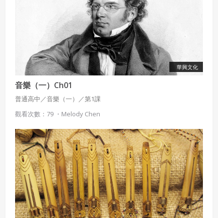
華興文化
音樂（一）Ch01
普通高中／音樂（一）／第1課
觀看次數：79 ・
Melody Chen