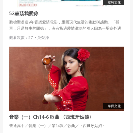
華興文化
52赫茲我愛你
魏德聖睽違9年音樂愛情電影，重回現代生活的幽默與感動。「孤
單，只是故事的開始」，沒有嘗過愛情滋味的兩人因為一場意外遇
上了，這對攜手相伴十年的情侶，他們的愛情旋律卻似乎隨柴米油
觀看次數：57 ・
吳榮浲
鹽而逐漸消逝。
華興文化
音樂（一）Ch14-6 歌曲 〈西班牙姑娘〉
普通高中／音樂（一）／第14課／歌曲／〈西班牙姑娘〉