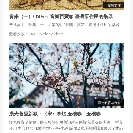
華興文化
音樂（一）Ch09-2 音樂百寶箱 臺灣原住民的樂器
普通高中／音樂（一）／第9課／音樂百寶箱／臺灣原住民的樂器
觀看次數：140 ・
Melody Chen
漢光教育基金會
漢光舊愛新歡：〈宋〉李煜 玉樓春－玉樓春
漢光教育基金會，將古典詩詞用舊詞新曲創新演譯 提供老師們備課
使用 內容包含: 1.歌詞(古詩詞+少許新詞) 2.現場歌唱比賽影片 3.古詩