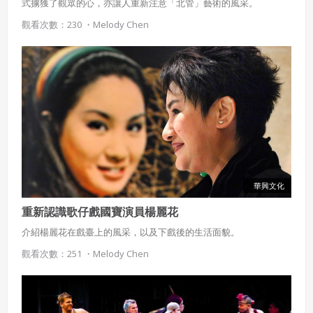
式擄獲了觀眾的心，亦讓人重新注意「北管」藝術的風采。
觀看次數：230 ・
Melody Chen
華興文化
重新認識歌仔戲國寶演員楊麗花
介紹楊麗花在戲臺上的風采，以及下戲後的生活面貌。
觀看次數：251 ・
Melody Chen