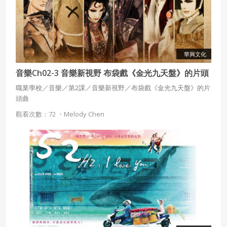
華興文化
音樂Ch02-3 音樂新視野 布袋戲《金光九天盤》的片頭
曲
職業學校／音樂／第2課／音樂新視野／布袋戲《金光九天盤》的片
頭曲
觀看次數：72 ・
Melody Chen