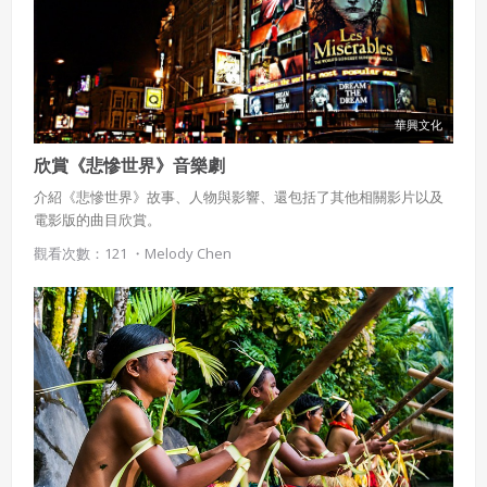
華興文化
欣賞《悲慘世界》音樂劇
介紹《悲慘世界》故事、人物與影響、還包括了其他相關影片以及
電影版的曲目欣賞。
觀看次數：121 ・
Melody Chen