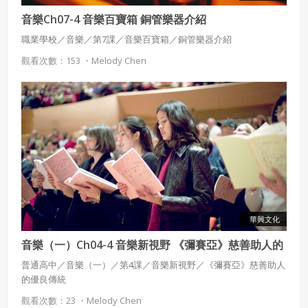
音樂Ch07-4 音樂百寶箱 銅管樂器介紹
職業學校／音樂／第7課／音樂百寶箱／銅管樂器介紹
觀看次數：153 ・
Melody Chen
華興文化
音樂（一）Ch04-4 音樂新視野 《彌賽亞》慈善助人的
優良傳統
普通高中／音樂（一）／第4課／音樂新視野／《彌賽亞》慈善助人
的優良傳統
觀看次數：23 ・
Melody Chen