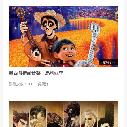
華興文化
墨西哥街頭音樂：馬利亞奇
觀看次數：300 ・
吳榮浲