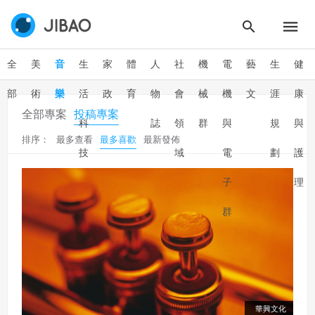
全
美
音
生
家
體
人
社
機
電
藝
生
健
部
術
樂
活
政
育
物
會
械
機
文
涯
康
全部專案
投稿專案
科
誌
領
群
與
規
與
排序：
最多查看
最多喜歡
最新發佈
技
域
電
劃
護
子
理
群
華興文化