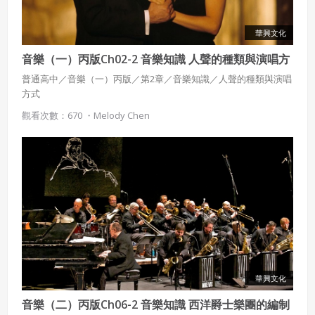
華興文化
音樂（一）丙版Ch02-2 音樂知識 人聲的種類與演唱方
式
普通高中／音樂（一）丙版／第2章／音樂知識／人聲的種類與演唱
方式
觀看次數：670 ・
Melody Chen
華興文化
音樂（二）丙版Ch06-2 音樂知識 西洋爵士樂團的編制