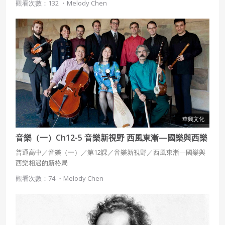
觀看次數：132 ・
Melody Chen
華興文化
音樂（一）Ch12-5 音樂新視野 西風東漸—國樂與西樂
相遇的新格局
普通高中／音樂（一）／第12課／音樂新視野／西風東漸—國樂與
西樂相遇的新格局
觀看次數：74 ・
Melody Chen