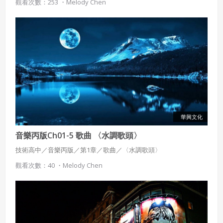
觀看次數：253 ・
Melody Chen
華興文化
音樂丙版Ch01-5 歌曲 〈水調歌頭〉
技術高中／音樂丙版／第1章／歌曲／〈水調歌頭〉
觀看次數：40 ・
Melody Chen