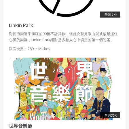
華興文化
Linkin Park
對搖滾樂近乎瘋狂的90後不計其數，但首次聽見歌曲就被緊緊抓住
心臟的樂團，Linkin Park絕對是多數人心中填空的第一個答案。
觀看次數：289 ・
Mickey
華興文化
世界音樂節