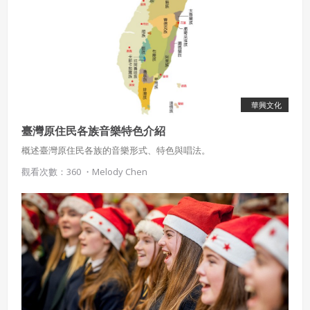
華興文化
臺灣原住民各族音樂特色介紹
概述臺灣原住民各族的音樂形式、特色與唱法。
觀看次數：360 ・
Melody Chen