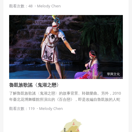
觀看次數：48 ・
Melody Chen
華興文化
魯凱族歌謠〈鬼湖之戀〉
了解魯凱族歌謠〈鬼湖之戀〉的故事背景、聆聽樂曲。另外，2010
年臺北花博舞蝶館所演出的《百合戀》，即是改編自魯凱族的人蛇
戀神話。
觀看次數：119 ・
Melody Chen