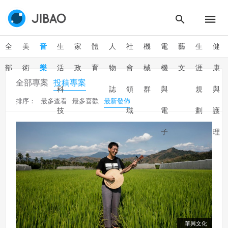
全
美
音
生
家
體
人
社
機
電
藝
生
健
部
術
樂
活
政
育
物
會
械
機
文
涯
康
全部專案
投稿專案
科
誌
領
群
與
規
與
排序：
最多查看
最多喜歡
最新發佈
技
域
電
劃
護
子
理
群
華興文化