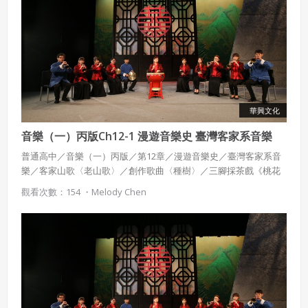
會員得於本系統內使用授權內容，除經著作權人有標示採取
還沒有註冊帳號嗎？點擊
立刻註冊
創用CC授權或其他授權者，會員不得重製、轉載、散布或類
似方法流通授權內容。
本系統防盜拷措施或類似措施，會員不得予以破解、破壞或
以其他方法規避。
會員使用本系統之費用，由吉寶系統公司定之並按月收取。
吉寶系統公司得不定期公告與調整費用。
華興文化
音樂（一）丙版Ch12-1 漫遊音樂史 臺灣客家系音樂
四、會員授權
想起密碼了嗎？點擊
立刻登入
普通高中／音樂（一）丙版／第12章／漫遊音樂史／臺灣客家系音
會員享有其創作之衍生著作的著作權，但會員同意吉寶系統
樂／客家山歌〈老山歌〉／創作歌曲〈種樹〉／三腳採茶戲《桃花
公司得於該著作權存續期間內無償使用，包括再授權之權
過渡》
利。
觀看次數：154 ・
Melody Chen
本條約定不因本合約終止而失效。
五、聲明保證
會員聲明並保證會員於使用本系統時創作、上傳或張貼的著
作物，會員享有所有權或經合法授權。
如會員違反前項約定致吉寶系統公司遭追訴、請求或求償