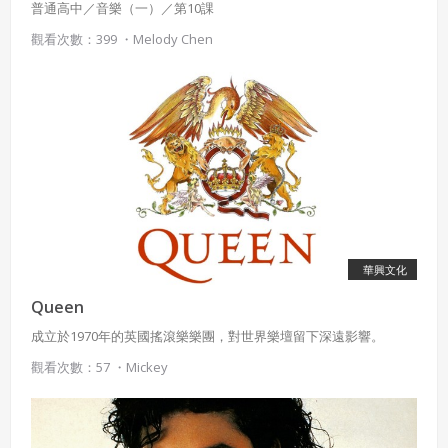
普通高中／音樂（一）／第10課
觀看次數：399 ・
Melody Chen
華興文化
Queen
成立於1970年的英國搖滾樂樂團，對世界樂壇留下深遠影響。
觀看次數：57 ・
Mickey