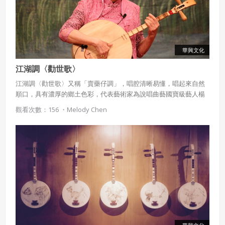
華興文化
江湖調〈勸世歌〉
江湖調〈勸世歌〉又稱「賣藥仔調」，唱腔清晰易懂，唱起來自然
順口，具有濃厚的鄉土色彩，代表藝術家為說唱曲藝國寶級藝人楊
秀卿。
觀看次數：156 ・
Melody Chen