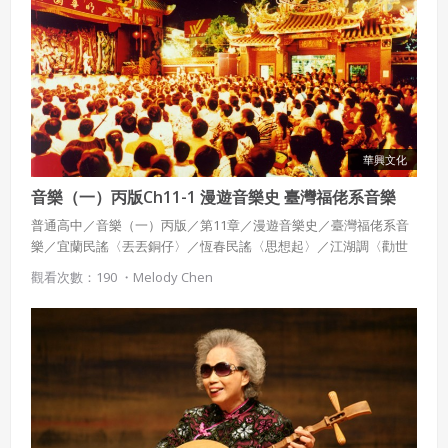
華興文化
音樂（一）丙版Ch11-1 漫遊音樂史 臺灣福佬系音樂
普通高中／音樂（一）丙版／第11章／漫遊音樂史／臺灣福佬系音
樂／宜蘭民謠〈丟丟銅仔〉／恆春民謠〈思想起〉／江湖調〈勸世
歌〉／歌仔戲《薛平貴與王寶釧》／嗩吶曲牌〈風入松〉
觀看次數：190 ・
Melody Chen