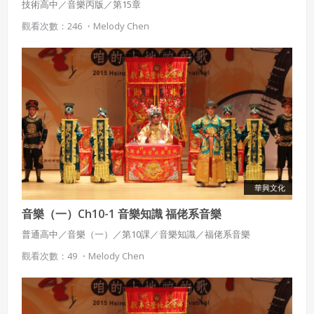
技術高中／音樂丙版／第15章
觀看次數：246 ・
Melody Chen
華興文化
音樂（一）Ch10-1 音樂知識 福佬系音樂
普通高中／音樂（一）／第10課／音樂知識／福佬系音樂
觀看次數：49 ・
Melody Chen