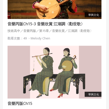
華興文化
音樂丙版Ch15-3 音樂欣賞 江湖調〈勸世歌〉
技術高中／音樂丙版／第15章／音樂欣賞／江湖調〈勸世歌〉
觀看次數：49 ・
Melody Chen
華興文化
音樂丙版Ch15