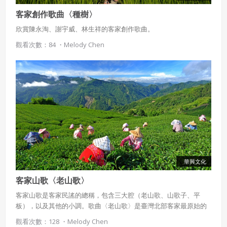
客家創作歌曲〈種樹〉
欣賞陳永淘、謝宇威、林生祥的客家創作歌曲。
觀看次數：84 ・
Melody Chen
華興文化
客家山歌〈老山歌〉
客家山歌是客家民謠的總稱，包含三大腔（老山歌、山歌子、平
板），以及其他的小調。歌曲〈老山歌〉是臺灣北部客家最原始的
唱腔，節奏自由，可由演唱者隨興拉長音，旋律優美動聽。
觀看次數：128 ・
Melody Chen