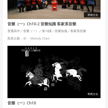
者，吉寶系統公司應立即通知會員，必要時本系統得移除爭
議內容。會員應協助相關程序並負擔吉寶系統公司因此所生
支出（包括律師費用）、損害及損失。
華興文化
六、終止
音樂（一）Ch10-2 音樂知識 客家系音樂
會員違反本合約或本系統任一規定者，吉寶系統公司得終止
普通高中／音樂（一）／第10課／音樂知識／客家系音樂
本合約。
觀看次數：45 ・
Melody Chen
本合約終止後，會員不得對吉寶系統公司主張任何費用、補
償或賠償。
七、合意管轄
雙方合意專以臺灣臺北地方法院為第一審管轄法
院。
華興文化
音樂（一）Ch10