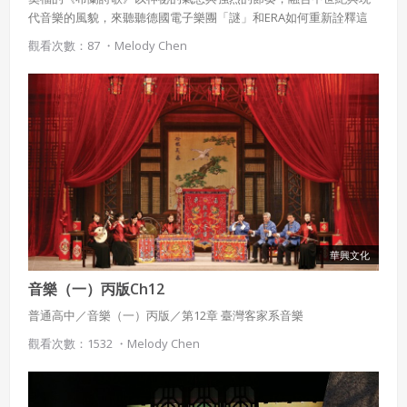
代音樂的風貌，來聽聽德國電子樂團「謎」和ERA如何重新詮釋這
使用 Facebook 帳號註冊
首名曲吧！
觀看次數：87 ・
Melody Chen
使用 Google 帳號註冊
緣會員有意願吉寶知識系統（本系統），經註冊本
使用 Facebook 帳號登入
系統表示您同意會員合約：
使用 Google 帳號登入
一、定義條款
授權內容：係指吉寶系統有限公司（吉寶系統公司）所有或
經授權使用而置放於吉寶知識系統網站或系統內之著作物。
衍生著作：係指就授權內容改作之創作。
華興文化
二、會員規範
音樂（一）丙版Ch12
普通高中／音樂（一）丙版／第12章 臺灣客家系音樂
會員同意遵守本系統之會員規範、著作權條款及隱私權政
策。
已閱讀
使用條款
和
隱私政策
觀看次數：1532 ・
Melody Chen
我同意上述會員條款
違反前項約定者，本系統得終止會員資格。
同意上述條款，確定註冊
已經有註冊帳號了嗎？點擊
立刻登入
三、著作權授權