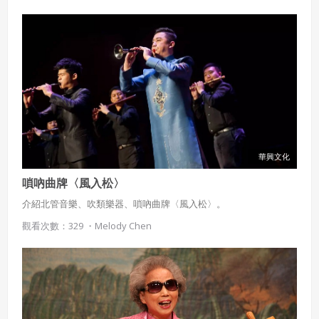
華興文化
嗩吶曲牌〈風入松〉
介紹北管音樂、吹類樂器、嗩吶曲牌〈風入松〉。
觀看次數：329 ・
Melody Chen