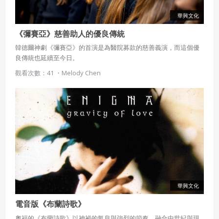
華興文化
《彌賽亞》慈善助人的優良傳統
韓德爾神劇《彌賽亞》的首演是為醫院募款的慈善義演，而這個優
良傳統也延續至今日。
觀看次數：41 ・
Melody Chen
華興文化
電音版《布蘭詩歌》
奧福的《布蘭詩歌》以神祕的氣息與強烈的節奏，融合中世紀與現