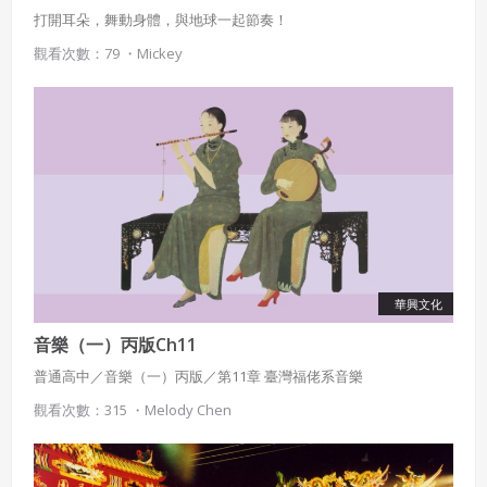
打開耳朵，舞動身體，與地球一起節奏！
觀看次數：79 ・
Mickey
華興文化
音樂（一）丙版Ch11
普通高中／音樂（一）丙版／第11章 臺灣福佬系音樂
觀看次數：315 ・
Melody Chen