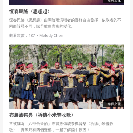
華興文化
恆春民謠〈思想起〉
恆春民謠〈思想起〉曲調隨著演唱者的喜好自由發揮，依歌者的不
同而詮釋不同，賦予歌曲豐富的變化。
觀看次數：187 ・
Melody Chen
華興文化
布農族祭典〈祈禱小米豐收歌〉
常被稱為「八部合音的」布農族傳統祭典音樂〈祈禱小米豐收
歌〉，實際只有四個聲部，一起了解箇中原因！