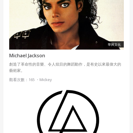
華興文化
Michael Jackson
創造了革命性的音樂、令人炫目的舞蹈動作，是有史以來最偉大的
藝術家。
觀看次數：165 ・
Mickey