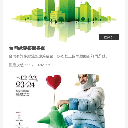
華興文化
台灣綠建築圖書館
台灣有許多經過認證綠建築，多次登上國際版面的熱門景點。
觀看次數：557 ・
Mickey