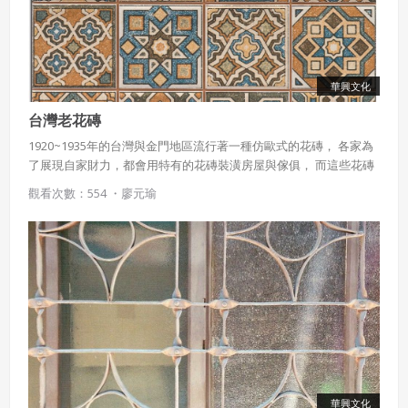
華興文化
台灣老花磚
1920~1935年的台灣與金門地區流行著一種仿歐式的花磚， 各家為
了展現自家財力，都會用特有的花磚裝潢房屋與傢俱， 而這些花磚
除了有傳統歐式的花鳥圖紋外 更添加了許多東亞華人文化中的吉祥
觀看次數：554 ・
廖元瑜
圖案
華興文化