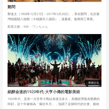
鄭問
鄭進文（1958年12月27日－2017年3月26日），筆名鄭問，生於臺
灣桃園縣八德鄉（今桃園市八德區），漫畫家。復興商工畢業。
1990年在日本發表作品時造成轟動，《朝日新聞》讚歎他是漫畫界
觀看次數：908 ・
ワンちゃん
二十年內無人能出其右的「天才、鬼才、異才」，日本漫畫界更譽
為「亞洲至寶」，於2017年3月26日心肌梗塞過世，享年58歲。
華興文化
紙醉金迷的1920年代-大亨小傳的電影美術
1920年代，是第一次世界大戰結束後沒多久，美國經濟最為繁榮的
時刻，這十年被稱為「瘋狂年月」，強調了這個時代的社會、藝術
和文化活力。因之有人稱這是「歷史上最為多彩的年代」。 大亨小