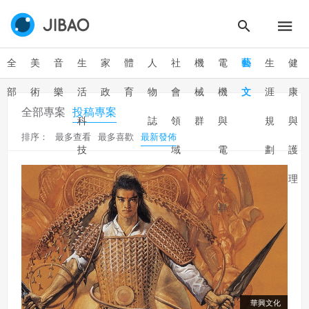
全
美
音
生
家
體
人
社
機
電
藝
生
健
部
術
樂
活
政
育
物
會
械
機
文
涯
康
全部專案
投稿專案
科
誌
領
群
與
規
與
排序：
最多查看
最多喜歡
最新發佈
技
域
電
劃
護
子
理
群
華興文化