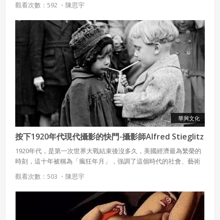
觀看次數：592 ・
陳思宇
傳這部電影，依著這樣的時代背景，打造一個紙醉金迷的世界。
華興文化
按下1920年代現代攝影的快門-攝影師Alfred Stieglitz
1920年代，是第一次世界大戰結束後沒多久，美國經濟最為繁榮的
時刻，這十年被稱為「瘋狂年月」，強調了這個時代的社會、藝術
和文化活力。因之有人稱這是「歷史上最為多彩的年代」。 攝影師
觀看次數：503 ・
陳思宇
Alfred Stieglitz開創攝影的新思維，也把歐洲新藝術思潮帶入美國，
是把攝影推向成為獨立的一門藝術的重要推手。