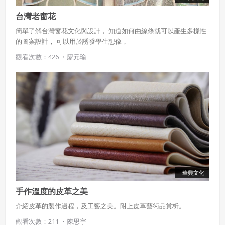
台灣老窗花
簡單了解台灣窗花文化與設計， 知道如何由線條就可以產生多樣性
的圖案設計， 可以用於誘發學生想像，
使用 Facebook 帳號註冊
觀看次數：426 ・
廖元瑜
使用 Google 帳號註冊
緣會員有意願吉寶知識系統（本系統），經註冊本
使用 Facebook 帳號登入
系統表示您同意會員合約：
使用 Google 帳號登入
一、定義條款
授權內容：係指吉寶系統有限公司（吉寶系統公司）所有或
經授權使用而置放於吉寶知識系統網站或系統內之著作物。
衍生著作：係指就授權內容改作之創作。
華興文化
手作溫度的皮革之美
二、會員規範
介紹皮革的製作過程，及工藝之美。附上皮革藝術品賞析。
會員同意遵守本系統之會員規範、著作權條款及隱私權政
策。
觀看次數：211 ・
陳思宇
已閱讀
使用條款
和
隱私政策
我同意上述會員條款