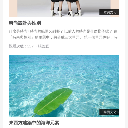
華興文化
時尚設計與性別
什麼是時尚? 時尚的範圍又到哪？ 以前人的時尚是什麼樣子呢？ 在
「時尚與性別」的主題中，將分成三大單元。 第一個單元你好，時
尚先帶領你了解「時尚」的前世今生；到了單元二你，好時尚，我
觀看次數：557 ・
張曾宜
們開始解構時尚產業的組成，男男女女在這個產業中的位置與意
義，進入「時尚與性別」的核心議題；單元三新時尚/心時尚，讓我
們一起看看百花齊放的當代社會，時尚又會如何演變？而你，又是
如何定義、創造屬於自己的時尚呢？
華興文化
東西方建築中的海洋元素