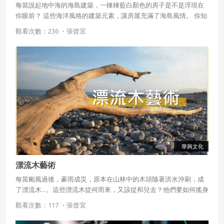
每當說起地中海的海島建築，一棟棟藍白顏色的房子是不是浮現在
你眼前？ 這些海洋風格的建築元素，讓房屋充滿了海島風情。 你知
道早在西元前，人們就已經匯在牆壁上繪製海洋圖案作為裝飾嗎？
觀看次數：236 ・
張曾宜
還有身為海島的台灣，右有哪些有趣又深富意味的海洋元素隱藏在
建築中呢？ 跟著此章節一起來探索吧！
華興文化
漂流木藝術
每當颱風過後，豪雨成災，原本在山林中的木頭隨著洪水沖刷，成
了漂流木...。這些漂流木從何而來，又該從和兒去？他們要如何搖身
一變，成為美麗的藝術品呢？ 跟著此章節，一起來探索漂流木的前
觀看次數：117 ・
張曾宜
身今世吧！