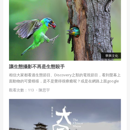
華興文化
讓生態攝影不再是生態殺手
相信大家都看過生態節目、Discovery之類的電視節目，看到螢幕上
面動物的可愛模樣，是不是覺得很療癒呢？或是在網路上面google
一下，也可以看到上百張動物的照片，但你有沒有想過這些影像是
觀看次數：113 ・
陳思宇
怎麼被捕捉到的？而隱藏在這些美麗照片的背後又是什麼樣的一個
故事？