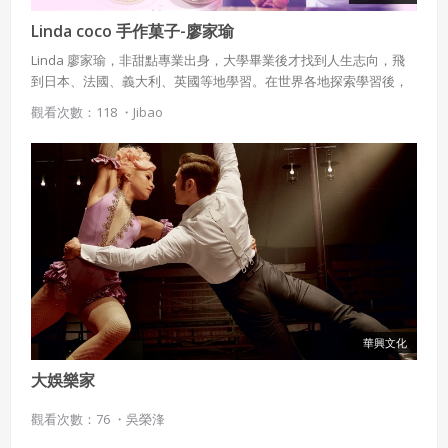
Linda coco 手作菓子-廖家瑜
Linda 廖家瑜，非甜點專業出身，大學畢業後才找到人生志向，飛
到日本、法國、義大利、英國等地學習。在世界各地探索學習後，
決定回到她的故鄉台灣做自己熱愛的甜點並分享給大家。
觀看次數：118 ・
Jibao
華興文化
大娛樂家
觀看次數：76 ・
吳榮浲