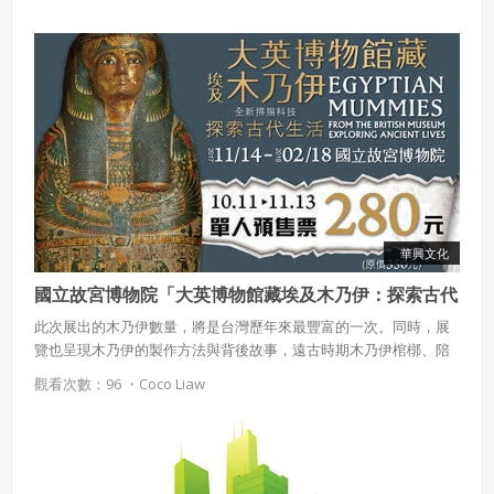
華興文化
國立故宮博物院「大英博物館藏埃及木乃伊：探索古代
生活」
此次展出的木乃伊數量，將是台灣歷年來最豐富的一次。同時，展
覽也呈現木乃伊的製作方法與背後故事，遠古時期木乃伊棺槨、陪
葬品及石碑等超過200件物品，甚至運用最新掃描科技探索木乃伊，
觀看次數：96 ・
Coco Liaw
揭開更多尚未公諸於世的秘密。