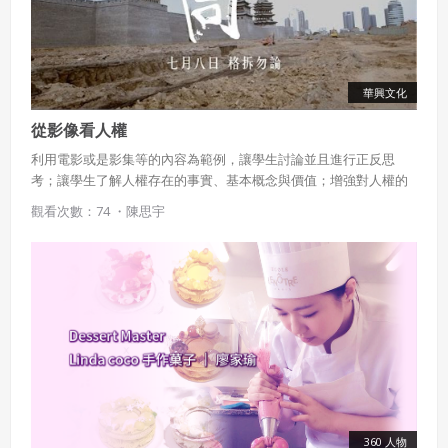
華興文化
從影像看人權
利用電影或是影集等的內容為範例，讓學生討論並且進行正反思
考；讓學生了解人權存在的事實、基本概念與價值；增強對人權的
感受與評價；養成尊重人權的行為及參與實踐人權的行動。
觀看次數：74 ・
陳思宇
360 人物