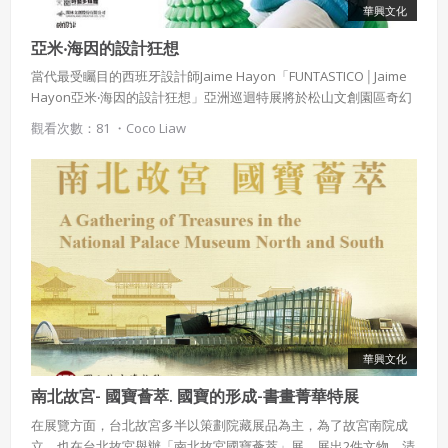
華興文化
亞米‧海因的設計狂想
當代最受矚目的西班牙設計師Jaime Hayon「FUNTASTICO│Jaime
Hayon亞米‧海因的設計狂想」亞洲巡迴特展將於松山文創園區奇幻
登場！亞米˙海因擅長將天馬行空的創意轉化為現實創作，結合時
觀看次數：81 ・
Coco Liaw
尚、潮流、實用與童趣，巧妙地遊走在設計與藝術邊緣！
華興文化
南北故宮- 國寶薈萃. 國寶的形成-書畫菁華特展
在展覽方面，台北故宮多半以策劃院藏展品為主，為了故宮南院成
立，也在台北故宮舉辦「南北故宮國寶薈萃」展，展出2件文物，清