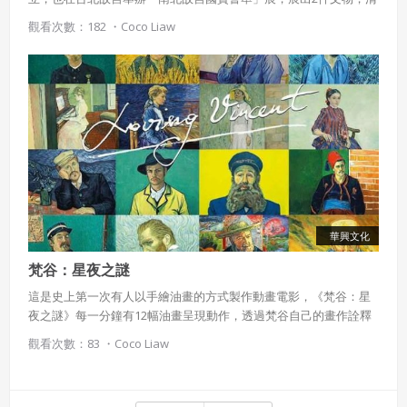
乾隆「金甌永固杯」與清乾隆「玉燭長調燭台」。
觀看次數：182 ・
Coco Liaw
華興文化
梵谷：星夜之謎
這是史上第一次有人以手繪油畫的方式製作動畫電影，《梵谷：星
夜之謎》每一分鐘有12幅油畫呈現動作，透過梵谷自己的畫作詮釋
他充滿爭議的一生。
觀看次數：83 ・
Coco Liaw