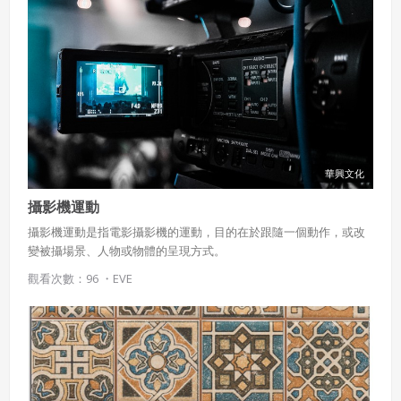
華興文化
攝影機運動
攝影機運動是指電影攝影機的運動，目的在於跟隨一個動作，或改
變被攝場景、人物或物體的呈現方式。
觀看次數：96 ・
EVE