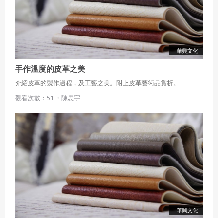
會員聲明並保證會員於使用本系統時創作、上傳或張貼的著
作物，會員享有所有權或經合法授權。
如會員違反前項約定致吉寶系統公司遭追訴、請求或求償
者，吉寶系統公司應立即通知會員，必要時本系統得移除爭
議內容。會員應協助相關程序並負擔吉寶系統公司因此所生
華興文化
支出（包括律師費用）、損害及損失。
手作溫度的皮革之美
六、終止
介紹皮革的製作過程，及工藝之美。附上皮革藝術品賞析。
會員違反本合約或本系統任一規定者，吉寶系統公司得終止
觀看次數：51 ・
陳思宇
本合約。
本合約終止後，會員不得對吉寶系統公司主張任何費用、補
償或賠償。
七、合意管轄
雙方合意專以臺灣臺北地方法院為第一審管轄法
院。
華興文化