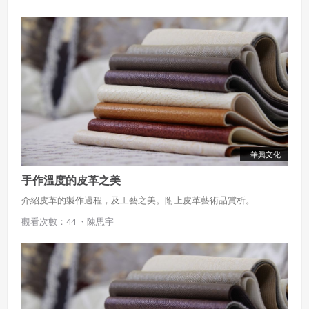
違反前項約定者，本系統得終止會員資格。
同意上述條款，確定註冊
已經有註冊帳號了嗎？點擊
立刻登入
三、著作權授權
會員得於本系統內使用授權內容，除經著作權人有標示採取
還沒有註冊帳號嗎？點擊
立刻註冊
創用CC授權或其他授權者，會員不得重製、轉載、散布或類
似方法流通授權內容。
本系統防盜拷措施或類似措施，會員不得予以破解、破壞或
以其他方法規避。
會員使用本系統之費用，由吉寶系統公司定之並按月收取。
華興文化
吉寶系統公司得不定期公告與調整費用。
手作溫度的皮革之美
四、會員授權
想起密碼了嗎？點擊
立刻登入
介紹皮革的製作過程，及工藝之美。附上皮革藝術品賞析。
會員享有其創作之衍生著作的著作權，但會員同意吉寶系統
觀看次數：44 ・
陳思宇
公司得於該著作權存續期間內無償使用，包括再授權之權
利。
本條約定不因本合約終止而失效。
五、聲明保證