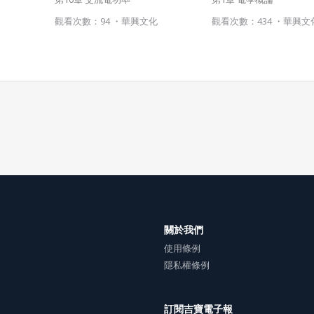
雙方合意專以臺灣臺北地方法院為第一審管轄法院。
化
觀看次數：94 ・
華興文化
觀看次數：434 ・
華興文
關於我們
使用條例
隱私權條例
訂閱吉寶電子報