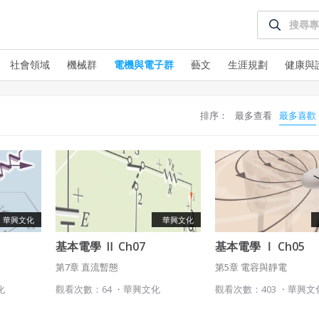
授權內容：係指吉寶系統有限公司（吉寶系統公司）所有或經授權
使用而置放於吉寶知識系統網站或系統內之著作物。
衍生著作：係指就授權內容改作之創作。
社會領域
機械群
電機與電子群
藝文
生涯規劃
健康與
二、會員規範
會員同意遵守本系統之會員規範、著作權條款及隱私權政策。
違反前項約定者，本系統得終止會員資格。
已閱讀
使用條款
和
隱私政策
排序：
最多查看
最多喜歡
我同意上述會員條款
三、著作權授權
同意上述條款，確定註冊
已經有註冊帳號了嗎？點擊
立刻登入
會員得於本系統內使用授權內容，除經著作權人有標示採取創用CC
授權或其他授權者，會員不得重製、轉載、散布或類似方法流通授
還沒有註冊帳號嗎？點擊
立刻註冊
權內容。
本系統防盜拷措施或類似措施，會員不得予以破解、破壞或以其他
華興文化
華興文化
方法規避。
基本電學 Ⅱ Ch07
基本電學 Ⅰ Ch05
會員使用本系統之費用，由吉寶系統公司定之並按月收取。吉寶系
統公司得不定期公告與調整費用。
第7章 直流暫態
第5章 電容與靜電
化
觀看次數：64 ・
華興文化
觀看次數：403 ・
華興文
四、會員授權