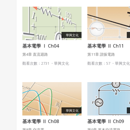
華興文化
基本電學 Ⅰ Ch04
基本電學 Ⅱ Ch11
第4章 直流迴路
第11章 諧振電路
觀看次數：2731 ・
華興文化
觀看次數：57 ・
華興文
華興文化
基本電學 Ⅱ Ch08
基本電學 Ⅱ Ch09
第8章 交流電
第9章 基本交流電路