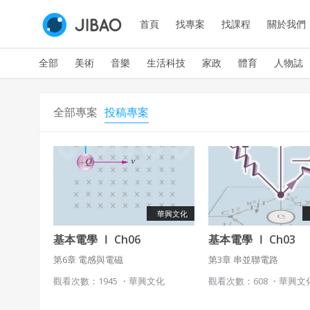
首頁
找專案
找課程
關於我們
全部
美術
音樂
生活科技
家政
體育
人物誌
全部專案
投稿專案
華興文化
基本電學 Ⅰ Ch06
基本電學 Ⅰ Ch03
第6章 電感與電磁
第3章 串並聯電路
觀看次數：1945 ・
華興文化
觀看次數：608 ・
華興文