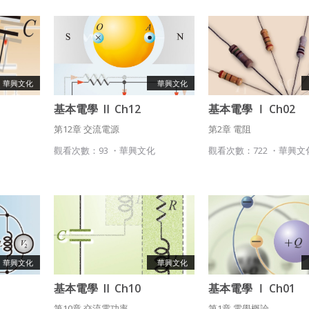
會員享有其創作之衍生著作的著作權，但會員同意吉寶系統公司得
想起密碼了嗎？點擊
立刻登入
於該著作權存續期間內無償使用，包括再授權之權利。
本條約定不因本合約終止而失效。
五、聲明保證
華興文化
華興文化
會員聲明並保證會員於使用本系統時創作、上傳或張貼的著作物，
會員享有所有權或經合法授權。
基本電學 Ⅱ Ch12
基本電學 Ⅰ Ch02
如會員違反前項約定致吉寶系統公司遭追訴、請求或求償者，吉寶
第12章 交流電源
第2章 電阻
系統公司應立即通知會員，必要時本系統得移除爭議內容。會員應
協助相關程序並負擔吉寶系統公司因此所生支出（包括律師費
化
觀看次數：93 ・
華興文化
觀看次數：722 ・
華興文
用）、損害及損失。
六、終止
會員違反本合約或本系統任一規定者，吉寶系統公司得終止本合
約。
本合約終止後，會員不得對吉寶系統公司主張任何費用、補償或賠
償。
華興文化
華興文化
基本電學 Ⅱ Ch10
基本電學 Ⅰ Ch01
七、合意管轄
第10章 交流電功率
第1章 電學概論