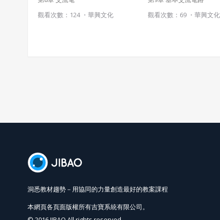
觀看次數：124 ・
華興文化
觀看次數：69 ・
華興文
洞悉教材趨勢－用協同的力量創造最好的教案課程
本網頁各頁面版權所有吉寶系統有限公司。
© 2016 JIBAO All rights reserved.