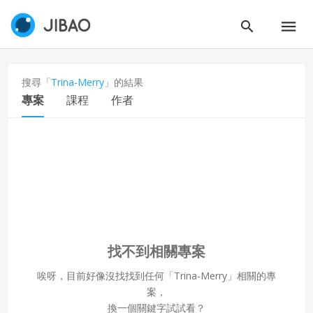
二、會員規範
會員同意遵守本系統之會員規範、著作權條款及隱私權政
策。
已閱讀
使用條款
和
隱私政策
我同意上述會員條款
違反前項約定者，本系統得終止會員資格。
同意上述條款，確定註冊
搜尋「
Trina-Merry
」的結果
已經有註冊帳號了嗎？點擊
立刻登入
三、著作權授權
專案
課程
作者
會員得於本系統內使用授權內容，除經著作權人有標示採取
還沒有註冊帳號嗎？點擊
立刻註冊
創用CC授權或其他授權者，會員不得重製、轉載、散布或類
似方法流通授權內容。
本系統防盜拷措施或類似措施，會員不得予以破解、破壞或
以其他方法規避。
會員使用本系統之費用，由吉寶系統公司定之並按月收取。
吉寶系統公司得不定期公告與調整費用。
四、會員授權
找不到相關專案
想起密碼了嗎？點擊
立刻登入
會員享有其創作之衍生著作的著作權，但會員同意吉寶系統
公司得於該著作權存續期間內無償使用，包括再授權之權
唉呀，目前好像沒找找到任何「Trina-Merry」相關的專
利。
案，
本條約定不因本合約終止而失效。
換一個關鍵字試試看？