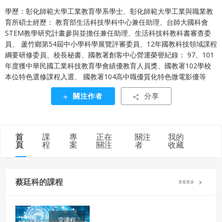
違反前項約定者，本系統得終止會員資格。
學歷：彰化師範大學工業教育學系學士、彰化師範大學工業與職業教
同意上述條款，確定註冊
育所碩士經歷： 教育部生活科技學科中心兼任助理、台師大國科會
已經有註冊帳號了嗎？點擊
立刻登入
三、著作權授權
STEM教學研究計畫參與並擔任兼任助理、生活科技科教科書審查委
會員得於本系統內使用授權內容，除經著作權人有標示採取
員、 蘆竹鄉第54屆中小學科學展覽評審委員、12年國教科技領域課程
還沒有註冊帳號嗎？點擊
立刻註冊
創用CC授權或其他授權者，會員不得重製、轉載、散布或類
綱要研修委員、校長秘書、國教署創客中心營運榮譽紀錄： 97、101
似方法流通授權內容。
年度獲中華民國工業科技教育學會績優教育人員獎、國教署102學校
本系統防盜拷措施或類似措施，會員不得予以破解、破壞或
本位特色選修課程入選、 國教署104高中職優質化特色微電影優等
以其他方法規避。
關注作者
分享
會員使用本系統之費用，由吉寶系統公司定之並按月收取。
吉寶系統公司得不定期公告與調整費用。
四、會員授權
首
課
專
正在
關注
我的
想起密碼了嗎？點擊
立刻登入
頁
程
案
關注
者
收藏
會員享有其創作之衍生著作的著作權，但會員同意吉寶系統
公司得於該著作權存續期間內無償使用，包括再授權之權
利。
本條約定不因本合約終止而失效。
蔡廷科的課程
查看更多
五、聲明保證
會員聲明並保證會員於使用本系統時創作、上傳或張貼的著
堂课程