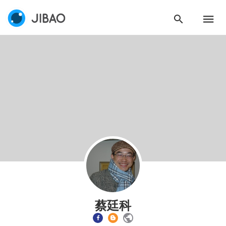
使用 Facebook 帳號註冊
使用 Google 帳號註冊
緣會員有意願吉寶知識系統（本系統），經註冊本
使用 Facebook 帳號登入
系統表示您同意會員合約：
使用 Google 帳號登入
一、定義條款
授權內容：係指吉寶系統有限公司（吉寶系統公司）所有或
經授權使用而置放於吉寶知識系統網站或系統內之著作物。
衍生著作：係指就授權內容改作之創作。
二、會員規範
蔡廷科
會員同意遵守本系統之會員規範、著作權條款及隱私權政
策。
已閱讀
使用條款
和
隱私政策
我同意上述會員條款