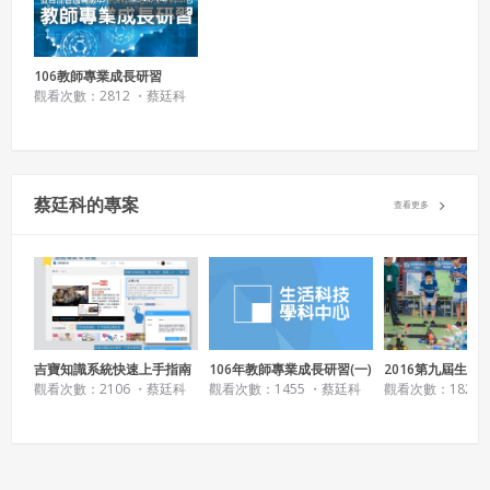
作物，會員享有所有權或經合法授權。
如會員違反前項約定致吉寶系統公司遭追訴、請求或求償
者，吉寶系統公司應立即通知會員，必要時本系統得移除爭
106教師專業成長研習
議內容。會員應協助相關程序並負擔吉寶系統公司因此所生
觀看次數：2812 ・
蔡廷科
支出（包括律師費用）、損害及損失。
六、終止
會員違反本合約或本系統任一規定者，吉寶系統公司得終止
蔡廷科的專案
查看更多
本合約。
本合約終止後，會員不得對吉寶系統公司主張任何費用、補
償或賠償。
七、合意管轄
雙方合意專以臺灣臺北地方法院為第一審管轄法
吉寶知識系統快速上手指南
106年教師專業成長研習(一)
2016第九屆生活
院。
活動回顧
賽
觀看次數：2106 ・
蔡廷科
觀看次數：1455 ・
蔡廷科
觀看次數：1824 