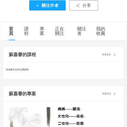
以其他方法規避。
關注作者
分享
會員使用本系統之費用，由吉寶系統公司定之並按月收取。
吉寶系統公司得不定期公告與調整費用。
首
課
專
正在
關注
我的
四、會員授權
頁
程
案
關注
者
收藏
想起密碼了嗎？點擊
立刻登入
會員享有其創作之衍生著作的著作權，但會員同意吉寶系統
公司得於該著作權存續期間內無償使用，包括再授權之權
利。
蘇嘉譽的課程
查看更多
本條約定不因本合約終止而失效。
尚未建立任何公開課程
五、聲明保證
會員聲明並保證會員於使用本系統時創作、上傳或張貼的著
作物，會員享有所有權或經合法授權。
蘇嘉譽的專案
如會員違反前項約定致吉寶系統公司遭追訴、請求或求償
查看更多
者，吉寶系統公司應立即通知會員，必要時本系統得移除爭
議內容。會員應協助相關程序並負擔吉寶系統公司因此所生
支出（包括律師費用）、損害及損失。
六、終止