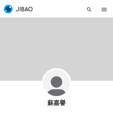
緣會員有意願吉寶知識系統（本系統），經註冊本
使用 Facebook 帳號登入
系統表示您同意會員合約：
使用 Google 帳號登入
一、定義條款
授權內容：係指吉寶系統有限公司（吉寶系統公司）所有或
經授權使用而置放於吉寶知識系統網站或系統內之著作物。
衍生著作：係指就授權內容改作之創作。
二、會員規範
會員同意遵守本系統之會員規範、著作權條款及隱私權政
策。
已閱讀
使用條款
和
隱私政策
我同意上述會員條款
違反前項約定者，本系統得終止會員資格。
同意上述條款，確定註冊
已經有註冊帳號了嗎？點擊
立刻登入
三、著作權授權
會員得於本系統內使用授權內容，除經著作權人有標示採取
還沒有註冊帳號嗎？點擊
立刻註冊
創用CC授權或其他授權者，會員不得重製、轉載、散布或類
蘇嘉譽
似方法流通授權內容。
本系統防盜拷措施或類似措施，會員不得予以破解、破壞或