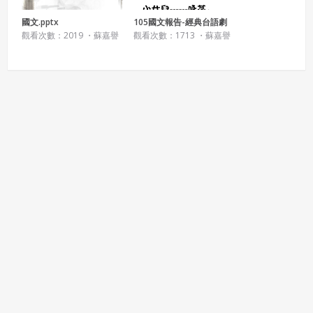
會員違反本合約或本系統任一規定者，吉寶系統公司得終止
國文.pptx
105國文報告-經典台語劇
本合約。
觀看次數：2019 ・
蘇嘉譽
觀看次數：1713 ・
蘇嘉譽
本合約終止後，會員不得對吉寶系統公司主張任何費用、補
償或賠償。
七、合意管轄
雙方合意專以臺灣臺北地方法院為第一審管轄法
院。