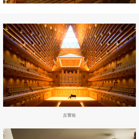
專案名稱
使用 Facebook 帳號註冊
使用 Google 帳號註冊
緣會員有意願吉寶知識系統（本系統），經註冊本
使用 Facebook 帳號登入
專案描述
系統表示您同意會員合約：
使用 Google 帳號登入
一、定義條款
授權內容：係指吉寶系統有限公司（吉寶系統公司）所有或
經授權使用而置放於吉寶知識系統網站或系統內之著作物。
衍生著作：係指就授權內容改作之創作。
二、會員規範
會員同意遵守本系統之會員規範、著作權條款及隱私權政
策。
已閱讀
使用條款
和
隱私政策
我同意上述會員條款
反響板
違反前項約定者，本系統得終止會員資格。
同意上述條款，確定註冊
已經有註冊帳號了嗎？點擊
立刻登入
三、著作權授權