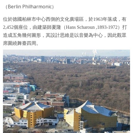
（Berlin Philharmonic）
位於德國柏林市中心西側的文化廣場區，於1963年落成，有
2,452個座位，由建築師夏隆（Hans Scharoun ,1893-1972）打
造成五角幾何圖形，其設計思維是以音樂為中心，因此觀眾
席圍繞舞臺四周。