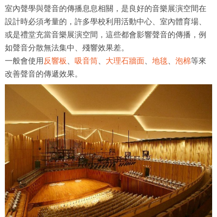
室內聲學與聲音的傳播息息相關，是良好的音樂展演空間在
設計時必須考量的，許多學校利用活動中心、室內體育場、
或是禮堂充當音樂展演空間，這些都會影響聲音的傳播，例
如聲音分散無法集中、殘響效果差。
一般會使用
反響板
、
吸音筒
、
大理石牆面
、
地毯
、
泡棉
等來
改善聲音的傳遞效果。