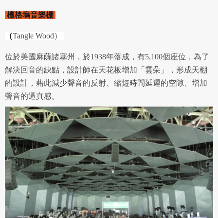
議內容。會員應協助相關程序並負擔吉寶系統公司因此所生
支出（包括律師費用）、損害及損失。
檀格塢音樂棚
六、終止
（
Tangle Wood）
會員違反本合約或本系統任一規定者，吉寶系統公司得終止
位於美國麻薩諸塞州，於1938年落成，有5,100個座位，為了
本合約。
解決回音的缺點，設計師在天花板增加「雲朵」，形成天棚
本合約終止後，會員不得對吉寶系統公司主張任何費用、補
償或賠償。
的設計，藉此減少聲音的反射、縮短時間延遲的空隙、增加
聲音的逼真感。
七、合意管轄
雙方合意專以臺灣臺北地方法院為第一審管轄法
院。