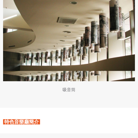
會員得於本系統內使用授權內容，除經著作權人有標示採取
還沒有註冊帳號嗎？點擊
立刻註冊
創用CC授權或其他授權者，會員不得重製、轉載、散布或類
似方法流通授權內容。
本系統防盜拷措施或類似措施，會員不得予以破解、破壞或
以其他方法規避。
會員使用本系統之費用，由吉寶系統公司定之並按月收取。
吉寶系統公司得不定期公告與調整費用。
四、會員授權
想起密碼了嗎？點擊
立刻登入
會員享有其創作之衍生著作的著作權，但會員同意吉寶系統
公司得於該著作權存續期間內無償使用，包括再授權之權
利。
本條約定不因本合約終止而失效。
吸音筒
五、聲明保證
會員聲明並保證會員於使用本系統時創作、上傳或張貼的著
作物，會員享有所有權或經合法授權。
特色音樂廳簡介
如會員違反前項約定致吉寶系統公司遭追訴、請求或求償
者，吉寶系統公司應立即通知會員，必要時本系統得移除爭