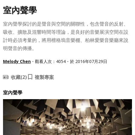
室內聲學
室內聲學探討的是聲音與空間的關聯性，包含聲音的反射、
吸收、擴散及混響時間等理論，是良好的音樂展演空間在設
計時必須考量的，將用檀格塢音樂棚、柏林愛樂音樂廳來說
明聲音的傳播。
Melody Chen
・觀看人次：4054・於 2016年07月29日
收藏
(2)
複製專案
室內聲學