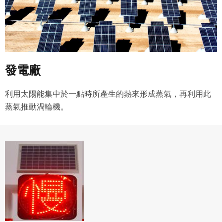
如會員違反前項約定致吉寶系統公司遭追訴、請求或求償
者，吉寶系統公司應立即通知會員，必要時本系統得移除爭
議內容。會員應協助相關程序並負擔吉寶系統公司因此所生
支出（包括律師費用）、損害及損失。
六、終止
發電廠
會員違反本合約或本系統任一規定者，吉寶系統公司得終止
本合約。
利用太陽能集中於一點時所產生的熱來形成蒸氣，再利用此
本合約終止後，會員不得對吉寶系統公司主張任何費用、補
償或賠償。
蒸氣推動渦輪機。
七、合意管轄
雙方合意專以臺灣臺北地方法院為第一審管轄法
院。