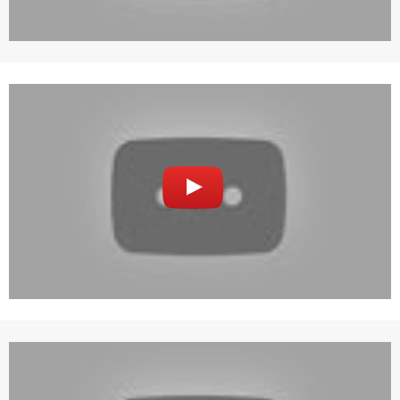
專案名稱
使用 Facebook 帳號註冊
使用 Google 帳號註冊
緣會員有意願吉寶知識系統（本系統），經註冊本
使用 Facebook 帳號登入
專案描述
系統表示您同意會員合約：
使用 Google 帳號登入
一、定義條款
授權內容：係指吉寶系統有限公司（吉寶系統公司）所有或
經授權使用而置放於吉寶知識系統網站或系統內之著作物。
衍生著作：係指就授權內容改作之創作。
二、會員規範
會員同意遵守本系統之會員規範、著作權條款及隱私權政
策。
已閱讀
使用條款
和
隱私政策
我同意上述會員條款
違反前項約定者，本系統得終止會員資格。
同意上述條款，確定註冊