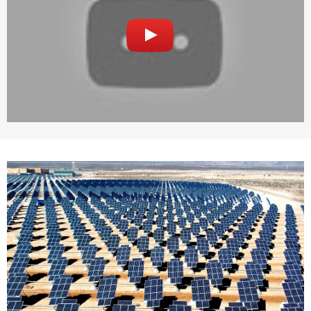
已經有註冊帳號了嗎？點擊
立刻登入
三、著作權授權
會員得於本系統內使用授權內容，除經著作權人有標示採取
還沒有註冊帳號嗎？點擊
立刻註冊
創用CC授權或其他授權者，會員不得重製、轉載、散布或類
似方法流通授權內容。
本系統防盜拷措施或類似措施，會員不得予以破解、破壞或
以其他方法規避。
會員使用本系統之費用，由吉寶系統公司定之並按月收取。
吉寶系統公司得不定期公告與調整費用。
四、會員授權
想起密碼了嗎？點擊
立刻登入
會員享有其創作之衍生著作的著作權，但會員同意吉寶系統
公司得於該著作權存續期間內無償使用，包括再授權之權
利。
本條約定不因本合約終止而失效。
五、聲明保證
會員聲明並保證會員於使用本系統時創作、上傳或張貼的著
作物，會員享有所有權或經合法授權。