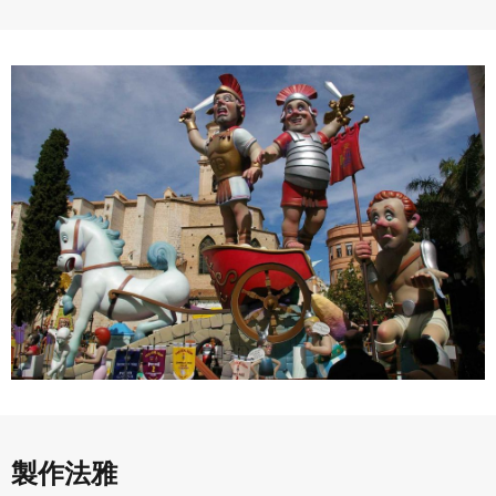
同意上述條款，確定註冊
已經有註冊帳號了嗎？點擊
立刻登入
三、著作權授權
會員得於本系統內使用授權內容，除經著作權人有標示採取
還沒有註冊帳號嗎？點擊
立刻註冊
創用CC授權或其他授權者，會員不得重製、轉載、散布或類
似方法流通授權內容。
本系統防盜拷措施或類似措施，會員不得予以破解、破壞或
以其他方法規避。
會員使用本系統之費用，由吉寶系統公司定之並按月收取。
吉寶系統公司得不定期公告與調整費用。
四、會員授權
想起密碼了嗎？點擊
立刻登入
會員享有其創作之衍生著作的著作權，但會員同意吉寶系統
公司得於該著作權存續期間內無償使用，包括再授權之權
利。
本條約定不因本合約終止而失效。
五、聲明保證
會員聲明並保證會員於使用本系統時創作、上傳或張貼的著
製作法雅
作物，會員享有所有權或經合法授權。