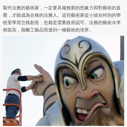
如會員違反前項約定致吉寶系統公司遭追訴、請求或求償
製作法雅的藝術家，一定要具備無窮的想象力和對藝術的直
者，吉寶系統公司應立即通知會員，必要時本系統得移除爭
覺，才能成為合格的法雅人。這些藝術家從小就在特別的學
議內容。會員應協助相關程序並負擔吉寶系統公司因此所生
支出（包括律師費用）、損害及損失。
校里學習怎樣創造，也都是需要政府認可。法雅的藝術水準
相當高，脫離工藝品而達到一種藝術的境界。
六、終止
會員違反本合約或本系統任一規定者，吉寶系統公司得終止
本合約。
本合約終止後，會員不得對吉寶系統公司主張任何費用、補
償或賠償。
七、合意管轄
雙方合意專以臺灣臺北地方法院為第一審管轄法
院。