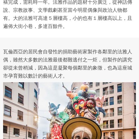
裱完成，需耗時一年。法雅作品的題材十分廣泛，從神話傳
說、宗教故事、文學戲劇甚至當今明星偶像與政治人物都
有。大的法雅可高達５層樓高，小的也有１層樓高以上，且
遍佈大街小巷，多達百餘件。
瓦倫西亞的居民會自發性的捐助藝術家製作各鄰里的法雅人
偶，雖然大多數的法雅最後都難逃付之一炬，但製作的講究
卻從未曾稍減，因為這是凝聚每個鄰里的象徵，也為這座城
市孕育難以數計的藝術人才。