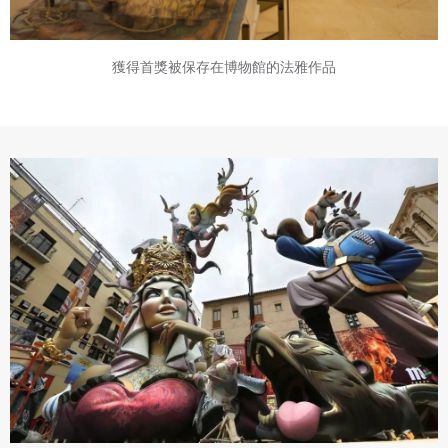
獲得首獎被保存在博物館的法雅作品
專案名稱
使用 Facebook 帳號註冊
使用 Google 帳號註冊
緣會員有意願吉寶知識系統（本系統），經註冊本
使用 Facebook 帳號登入
專案描述
系統表示您同意會員合約：
使用 Google 帳號登入
一、定義條款
授權內容：係指吉寶系統有限公司（吉寶系統公司）所有或
經授權使用而置放於吉寶知識系統網站或系統內之著作物。
衍生著作：係指就授權內容改作之創作。
二、會員規範
會員同意遵守本系統之會員規範、著作權條款及隱私權政
策。
已閱讀
使用條款
和
隱私政策
我同意上述會員條款
違反前項約定者，本系統得終止會員資格。