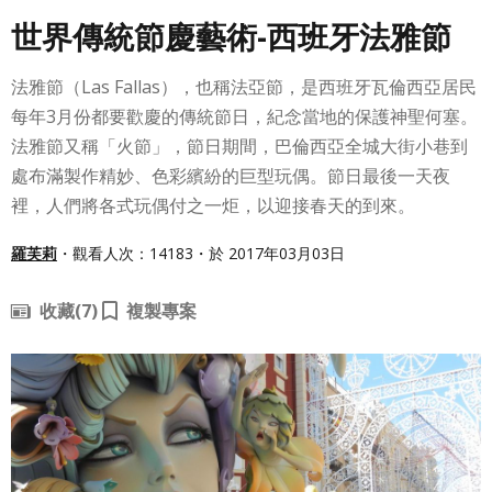
世界傳統節慶藝術-西班牙法雅節
法雅節（Las Fallas），也稱法亞節，是西班牙瓦倫西亞居民
每年3月份都要歡慶的傳統節日，紀念當地的保護神聖何塞。
法雅節又稱「火節」，節日期間，巴倫西亞全城大街小巷到
處布滿製作精妙、色彩繽紛的巨型玩偶。節日最後一天夜
裡，人們將各式玩偶付之一炬，以迎接春天的到來。
羅芙莉
・觀看人次：14183・於 2017年03月03日
收藏
(7)
複製專案