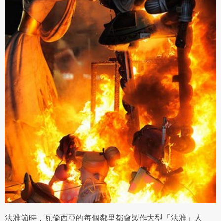
法雅節時，瓦倫西亞的每個鄰里都會製作大型「法雅」人